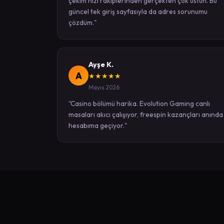
çekim hızı rakiplerinden gerçekten çok üstün. Bu
güncel tek giriş sayfasıyla da adres sorunumu
çözdüm."
Ayşe K.
A
★★★★★
Mayıs 2026
"Casino bölümü harika. Evolution Gaming canlı
masaları akıcı çalışıyor, freespin kazançları anında
hesabıma geçiyor."