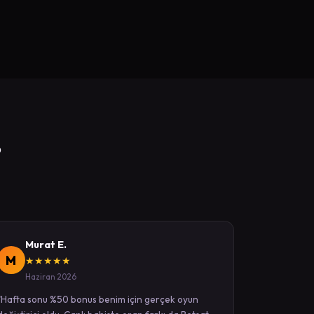
?
Murat E.
M
★★★★★
Haziran 2026
"Hafta sonu %50 bonus benim için gerçek oyun