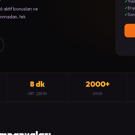
Yükl
Eriş
6 aktif bonusları ve
Son
danmadan, tek
8 dk
2000+
ORT. ÇEKIM
OYUN
ampanyaları