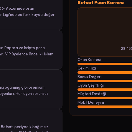
Betsat Puan Karnesi
 %6-9 üzerinde oran
ar Ligi'nde bu fark kayda değer
ır. Papara ve kripto para
28.45
r. VIP üyelerde öncelikli işlem
Oran Kalitesi
Çekim Hızı
Bonus Değeri
Oyun Çeşitliliği
Microgaming gibi premium
oyunları. Her oyun sorunsuz
Müşteri Desteği
Mobil Deneyim
 Betsat, periyodik bağımsız