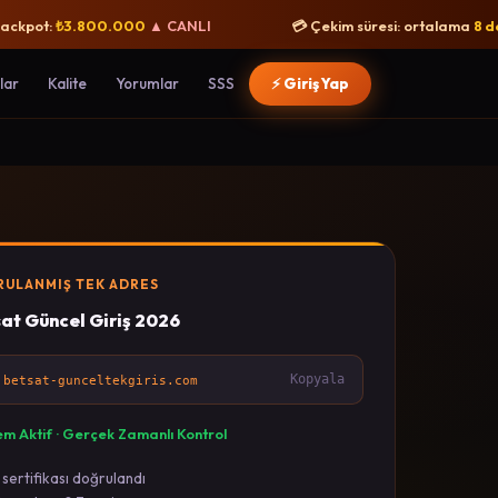
₺3.800.000
▲ CANLI
💳 Çekim süresi: ortalama
8 dakika
lar
Kalite
Yorumlar
SSS
⚡ Giriş Yap
ULANMIŞ TEK ADRES
at Güncel Giriş 2026
Kopyala
.betsat-gunceltekgiris.com
em Aktif · Gerçek Zamanlı Kontrol
sertifikası doğrulandı