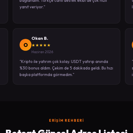
bağlandım. Türkçe canlı destek ekibi de çok hızlı
yanıt veriyor."
Okan B.
O
★★★★★
Haziran 2026
"Kripto ile yatırım çok kolay. USDT yatırıp anında
%30 bonus aldım. Çekim de 5 dakikada geldi. Bu hızı
başka platformda görmedim."
ERIŞIM REHBERI