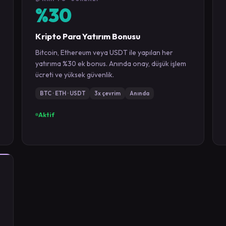
%30
Kripto Para Yatırım Bonusu
Bitcoin, Ethereum veya USDT ile yapılan her
yatırıma %30 ek bonus. Anında onay, düşük işlem
ücreti ve yüksek güvenlik.
BTC · ETH · USDT
3x çevrim
Anında
Aktif