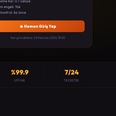
eme hızı: 0.7 saniye
im engeli: Yok
 kontrol: Az önce
🔥 Hemen Giriş Yap
Son güncelleme: 26 Haziran 2026, 18:00
%99.9
7/24
UPTIME
TR DESTEK