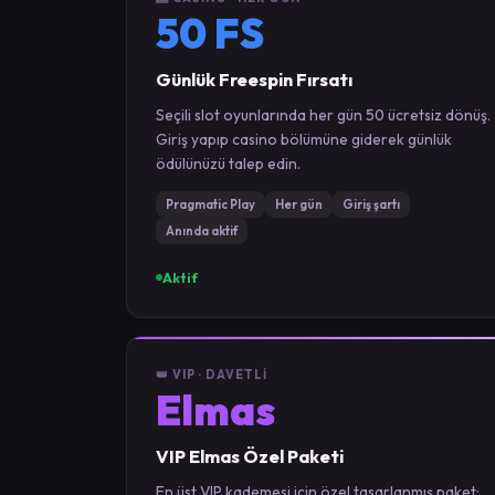
50 FS
Günlük Freespin Fırsatı
Seçili slot oyunlarında her gün 50 ücretsiz dönüş.
Giriş yapıp casino bölümüne giderek günlük
ödülünüzü talep edin.
Pragmatic Play
Her gün
Giriş şartı
Anında aktif
Aktif
👑 VIP · DAVETLI
Elmas
VIP Elmas Özel Paketi
En üst VIP kademesi için özel tasarlanmış paket: