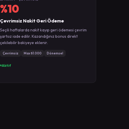
%10
Çevrimsiz Nakit Geri Ödeme
Seçili haftalarda nakit kayıp geri ödemesi çevrim
şartsız iade edilir. Kazandığınız bonus direkt
çekilebilir bakiyeye eklenir.
Çevrimsiz
Max ₺1.000
Dönemsel
Aktif