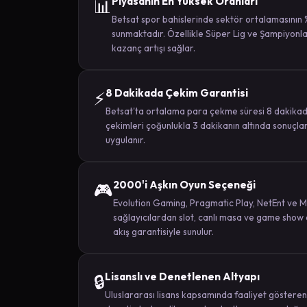
Piyasanın En Yüksek Oranları
📊
Betsat spor bahislerinde sektör ortalamasının
sunmaktadır. Özellikle Süper Lig ve Şampiyonl
kazanç artışı sağlar.
8 Dakikada Çekim Garantisi
⚡
Betsat'ta ortalama para çekme süresi 8 dakikad
çekimleri çoğunlukla 3 dakikanın altında sonuçlanı
uygulanır.
2000'i Aşkın Oyun Seçeneği
🎮
Evolution Gaming, Pragmatic Play, NetEnt ve 
sağlayıcılardan slot, canlı masa ve game show 
akış garantisiyle sunulur.
Lisanslı ve Denetlenen Altyapı
🔒
Uluslararası lisans kapsamında faaliyet gösteren