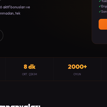
Yükl
Eriş
6 aktif bonusları ve
Son
danmadan, tek
8 dk
2000+
ORT. ÇEKIM
OYUN
ampanyaları