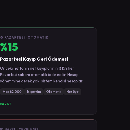
🔄 PAZARTESI · OTOMATIK
%15
Pazartesi Kayıp Geri Ödemesi
Önceki haftanın net kayıplarının %15'i her
Pazartesi sabahı otomatik iade edilir. Hesap
yönetimine gerek yok, sistem kendisi hesaplar.
Max ₺2.000
1x çevrim
Otomatik
Her üye
Aktif
💵 NAKIT · ÇEVRIMSIZ