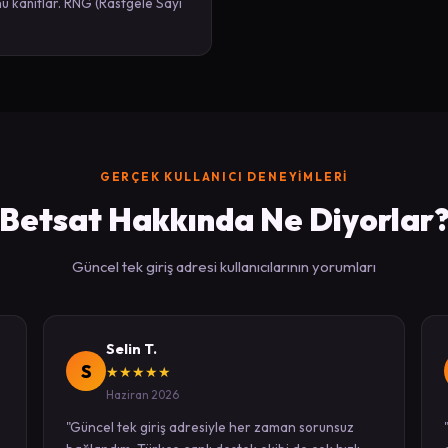
u kanıtlar. RNG (Rastgele Sayı
GERÇEK KULLANICI DENEYIMLERI
Betsat Hakkında Ne Diyorlar
Güncel tek giriş adresi kullanıcılarının yorumları
Selin T.
S
★★★★★
Haziran 2026
"Güncel tek giriş adresiyle her zaman sorunsuz