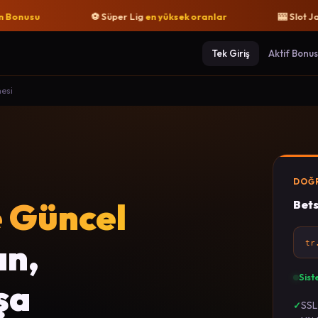
u
⚽ Süper Lig
en yüksek oranlar
🎰 Slot Jackpot:
₺
Tek Giriş
Aktif Bonus
mesi
DOĞR
e Güncel
Bets
an,
tr
Sist
şa
SSL 