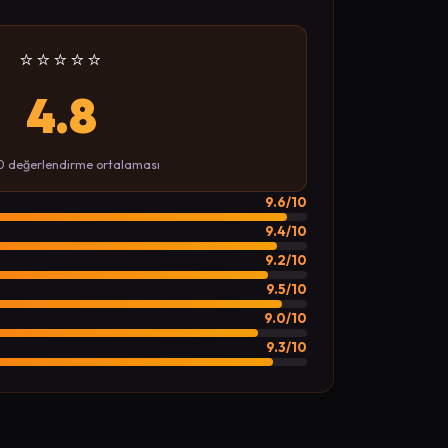
⭐⭐⭐⭐⭐
4.8
0 değerlendirme ortalaması
9.6/10
9.4/10
9.2/10
9.5/10
9.0/10
9.3/10