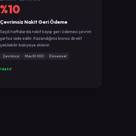
%10
Çevrimsiz Nakit Geri Ödeme
Seçili haftalarda nakit kayıp geri ödemesi çevrim
şartsız iade edilir. Kazandığınız bonus direkt
çekilebilir bakiyeye eklenir.
Çevrimsiz
Max ₺1.000
Dönemsel
Aktif