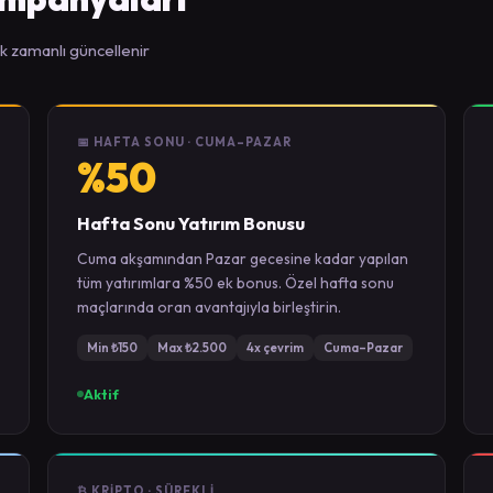
 zamanlı güncellenir
📅 HAFTA SONU · CUMA–PAZAR
%50
Hafta Sonu Yatırım Bonusu
Cuma akşamından Pazar gecesine kadar yapılan
tüm yatırımlara %50 ek bonus. Özel hafta sonu
maçlarında oran avantajıyla birleştirin.
Min ₺150
Max ₺2.500
4x çevrim
Cuma–Pazar
Aktif
₿ KRIPTO · SÜREKLI