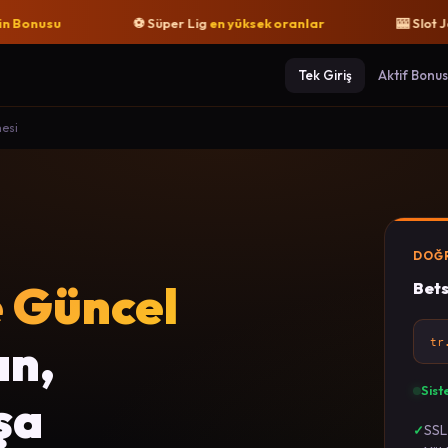
su
⚽ Süper Lig
en yüksek oranlar
🎰 Slot Jackpot:
Tek Giriş
Aktif Bonus
mesi
DOĞR
e Güncel
Bets
an,
tr
Sist
şa
SSL 