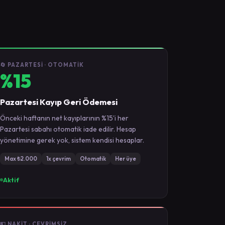
🔄 PAZARTESI · OTOMATIK
%15
Pazartesi Kayıp Geri Ödemesi
Önceki haftanın net kayıplarının %15'i her
Pazartesi sabahı otomatik iade edilir. Hesap
yönetimine gerek yok, sistem kendisi hesaplar.
Max ₺2.000
1x çevrim
Otomatik
Her üye
Aktif
💵 NAKIT · ÇEVRIMSIZ