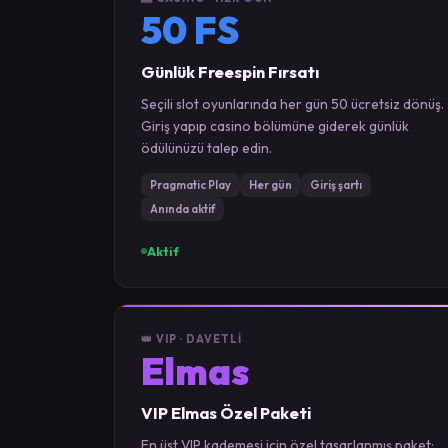
50 FS
Günlük Freespin Fırsatı
Seçili slot oyunlarında her gün 50 ücretsiz dönüş.
Giriş yapıp casino bölümüne giderek günlük
ödülünüzü talep edin.
Pragmatic Play
Her gün
Giriş şartı
Anında aktif
Aktif
👑 VIP · DAVETLI
Elmas
VIP Elmas Özel Paketi
En üst VIP kademesi için özel tasarlanmış paket: