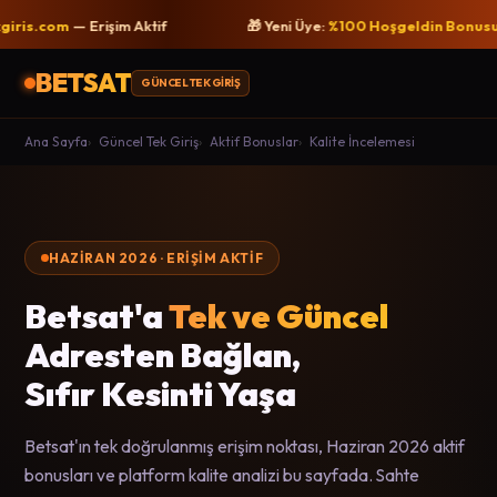
com
— Erişim Aktif
🎁 Yeni Üye:
%100 Hoşgeldin Bonusu
BETSAT
GÜNCEL TEK GİRİŞ
Ana Sayfa
Güncel Tek Giriş
Aktif Bonuslar
Kalite İncelemesi
HAZIRAN 2026 · ERIŞIM AKTIF
Betsat'a
Tek ve Güncel
Adresten Bağlan,
Sıfır Kesinti Yaşa
Betsat'ın tek doğrulanmış erişim noktası, Haziran 2026 aktif
bonusları ve platform kalite analizi bu sayfada. Sahte