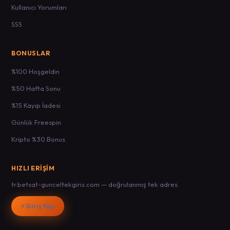
Kullanıcı Yorumları
SSS
BONUSLAR
%100 Hoşgeldin
%50 Hafta Sonu
%15 Kayıp İadesi
Günlük Freespin
Kripto %30 Bonus
HIZLI ERIŞIM
tr.betsat-gunceltekgiris.com — doğrulanmış tek adres.
⚡ Giriş Yap