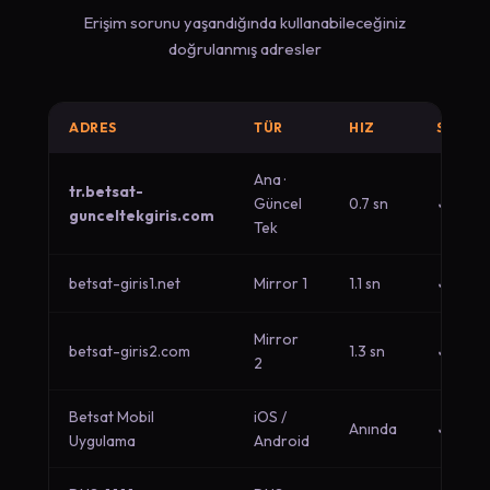
Erişim sorunu yaşandığında kullanabileceğiniz
doğrulanmış adresler
ADRES
TÜR
HIZ
SSL
Ana ·
tr.betsat-
Güncel
0.7 sn
✓
gunceltekgiris.com
Tek
betsat-giris1.net
Mirror 1
1.1 sn
✓
Mirror
betsat-giris2.com
1.3 sn
✓
2
Betsat Mobil
iOS /
Anında
✓
Uygulama
Android