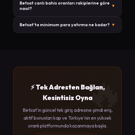
her yöntemde öncelikli işlem uygulanır.
Betsat canlı bahis oranları rakiplerine göre
geri ödeme
kampanyaları düzenler. Bu
▼
nasıl?
kampanyalarda kazanılan bonus direkt çekilebilir
bakiyeye eklenir, herhangi bir çevrim şartı
Betsat canlı bahis oranları sektör ortalamasının
Betsat'ta minimum para yatırma ne kadar?
▼
aranmaz.
%6-9 üzerindedir
. Özellikle Süper Lig,
Şampiyonlar Ligi ve NBA'de bu fark belirgindir. Uzun
Papara ile
₺50
, kripto para ile
₺50
, banka havalesi
vadede kayda değer ek kazanç anlamına gelir.
ile
₺100
'den başlar. Tüm yöntemlerde yatırım
işlemleri anında hesaba yansır.
⚡ Tek Adresten Bağlan,
Kesintisiz Oyna
Betsat'ın güncel tek giriş adresine şimdi eriş,
aktif bonusları kap ve Türkiye'nin en yüksek
oranlı platformunda kazanmaya başla.