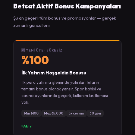
Betsat Aktif Bonus Kampanyaları
Şu an geçerli tüm bonus ve promosyonlar — gerçek
zamanlı güncellenir
🆕 YENI ÜYE · SÜRESIZ
%100
İlk Yatırım Hoşgeldin Bonusu
İlk para yatırma işleminde yatırılan tutarın
tamamı bonus olarak yansır. Spor bahisi ve
casino oyunlarında geçerli, kullanım kısıtlaması
yok.
Min ₺100
Max ₺5.000
5x çevrim
30 gün
Aktif