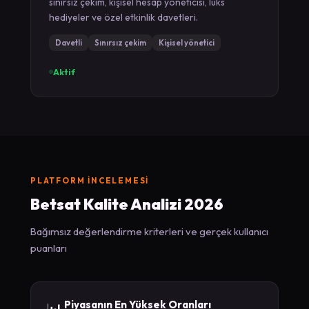
sınırsız çekim, kişisel hesap yöneticisi, lüks
hediyeler ve özel etkinlik davetleri.
Davetli
Sınırsız çekim
Kişisel yönetici
Aktif
PLATFORM İNCELEMESI
Betsat Kalite Analizi 2026
Bağımsız değerlendirme kriterleri ve gerçek kullanıcı
puanları
Piyasanın En Yüksek Oranları