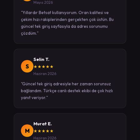
Mayıs 2026
"Yıllardır Betsat kullanıyorum. Oran kalitesi ve
çekim hızı rakiplerinden gerçekten çok üstün. Bu
güncel tek giriş sayfasıyla da adres sorunumu
çözdüm."
Selin T.
S
★★★★★
Haziran 2026
"Güncel tek giriş adresiyle her zaman sorunsuz
bağlandım. Türkçe canlı destek ekibi de çok hızlı
yanıt veriyor."
Murat E.
M
★★★★★
Haziran 2026