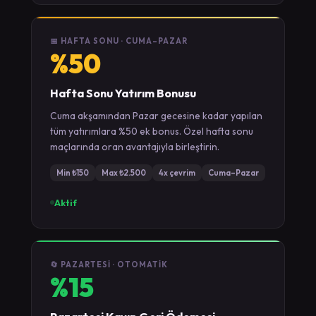
📅 HAFTA SONU · CUMA–PAZAR
%50
Hafta Sonu Yatırım Bonusu
Cuma akşamından Pazar gecesine kadar yapılan
tüm yatırımlara %50 ek bonus. Özel hafta sonu
maçlarında oran avantajıyla birleştirin.
Min ₺150
Max ₺2.500
4x çevrim
Cuma–Pazar
Aktif
🔄 PAZARTESI · OTOMATIK
%15