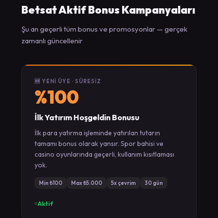
Betsat Aktif Bonus Kampanyaları
Şu an geçerli tüm bonus ve promosyonlar — gerçek
zamanlı güncellenir
🆕 YENI ÜYE · SÜRESIZ
%100
İlk Yatırım Hoşgeldin Bonusu
İlk para yatırma işleminde yatırılan tutarın
tamamı bonus olarak yansır. Spor bahisi ve
casino oyunlarında geçerli, kullanım kısıtlaması
yok.
Min ₺100
Max ₺5.000
5x çevrim
30 gün
Aktif