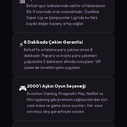
📊
Betsat spor bahislerinde sektör ortalamasının
%6-9 üzerinde oran sunmaktadır. Özellikle
Süper Lig ve Şampiyonlar Ligi'nde bu fark
kayda değer kazanç artışı sağlar.
8 Dakikada Çekim Garantisi
⚡
Betsat'ta ortalama para çekme süresi 8
dakikadır. Papara ve kripto para çekimleri
çoğunlukla 3 dakikanın altında sonuçlanır. VIP
üyelerde öncelikli işlem uygulanır.
2000'i Aşkın Oyun Seçeneği
🎮
Evolution Gaming, Pragmatic Play, NetEnt ve
Microgaming gibi premium sağlayıcılardan slot,
canlı masa ve game show oyunları. Her oyun
sorunsuz akış garantisiyle sunulur.