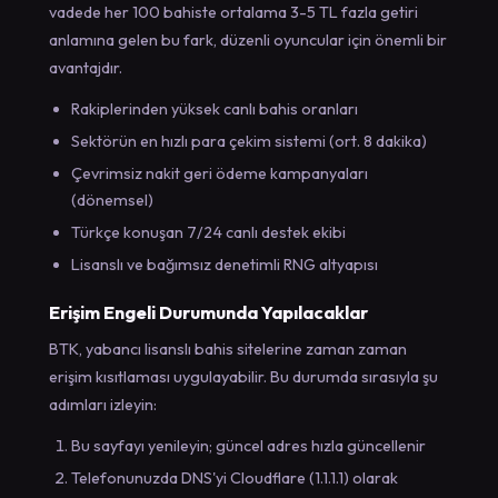
vadede her 100 bahiste ortalama 3-5 TL fazla getiri
anlamına gelen bu fark, düzenli oyuncular için önemli bir
avantajdır.
Rakiplerinden yüksek canlı bahis oranları
Sektörün en hızlı para çekim sistemi (ort. 8 dakika)
Çevrimsiz nakit geri ödeme kampanyaları
(dönemsel)
Türkçe konuşan 7/24 canlı destek ekibi
Lisanslı ve bağımsız denetimli RNG altyapısı
Erişim Engeli Durumunda Yapılacaklar
BTK, yabancı lisanslı bahis sitelerine zaman zaman
erişim kısıtlaması uygulayabilir. Bu durumda sırasıyla şu
adımları izleyin:
Bu sayfayı yenileyin; güncel adres hızla güncellenir
Telefonunuzda DNS'yi Cloudflare (1.1.1.1) olarak