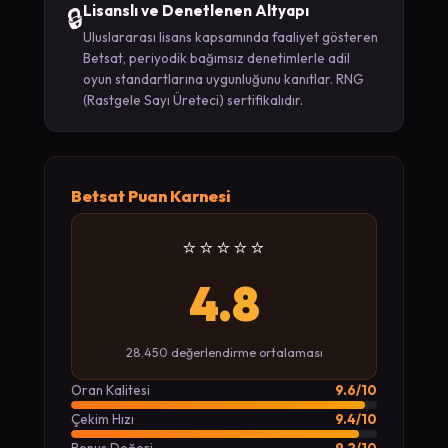
Lisanslı ve Denetlenen Altyapı
🔒
Uluslararası lisans kapsamında faaliyet gösteren
Betsat, periyodik bağımsız denetimlerle adil
oyun standartlarına uygunluğunu kanıtlar. RNG
(Rastgele Sayı Üreteci) sertifikalıdır.
Betsat Puan Karnesi
⭐⭐⭐⭐⭐
4.8
28.450 değerlendirme ortalaması
Oran Kalitesi
9.6/10
Çekim Hızı
9.4/10