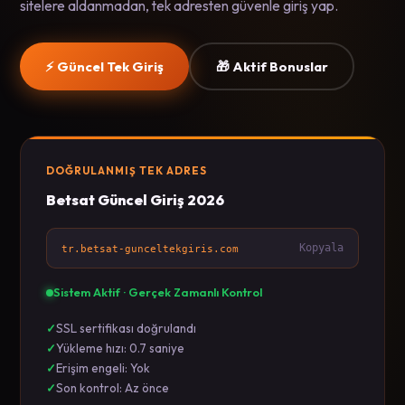
sitelere aldanmadan, tek adresten güvenle giriş yap.
⚡ Güncel Tek Giriş
🎁 Aktif Bonuslar
DOĞRULANMIŞ TEK ADRES
Betsat Güncel Giriş 2026
Kopyala
tr.betsat-gunceltekgiris.com
Sistem Aktif · Gerçek Zamanlı Kontrol
SSL sertifikası doğrulandı
Yükleme hızı: 0.7 saniye
Erişim engeli: Yok
Son kontrol: Az önce