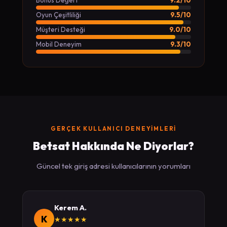
Bonus Değeri
9.2/10
Oyun Çeşitliliği
9.5/10
Müşteri Desteği
9.0/10
Mobil Deneyim
9.3/10
GERÇEK KULLANICI DENEYIMLERI
Betsat Hakkında Ne Diyorlar?
Güncel tek giriş adresi kullanıcılarının yorumları
Kerem A.
K
★★★★★