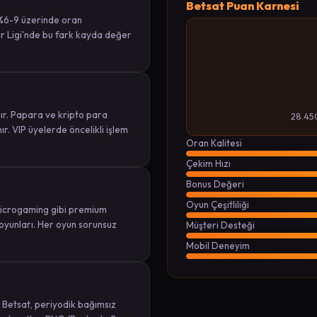
Betsat Puan Karnesi
 %6-9 üzerinde oran
ar Ligi'nde bu fark kayda değer
ır. Papara ve kripto para
28.45
r. VIP üyelerde öncelikli işlem
Oran Kalitesi
Çekim Hızı
Bonus Değeri
Oyun Çeşitliliği
Microgaming gibi premium
oyunları. Her oyun sorunsuz
Müşteri Desteği
Mobil Deneyim
 Betsat, periyodik bağımsız