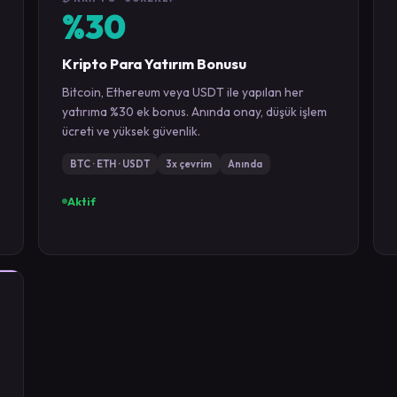
%30
Kripto Para Yatırım Bonusu
Bitcoin, Ethereum veya USDT ile yapılan her
yatırıma %30 ek bonus. Anında onay, düşük işlem
ücreti ve yüksek güvenlik.
BTC · ETH · USDT
3x çevrim
Anında
Aktif