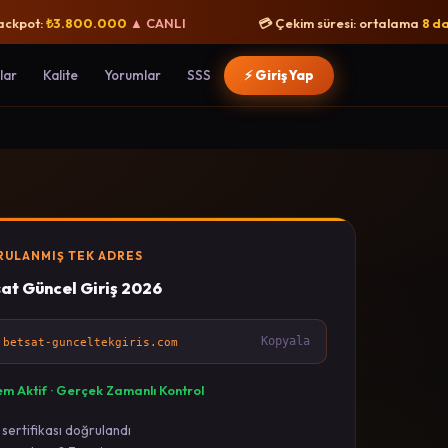
3.800.000
▲ CANLI
💳 Çekim süresi: ortalama
8 dakika
lar
Kalite
Yorumlar
SSS
⚡ Giriş Yap
ULANMIŞ TEK ADRES
at Güncel Giriş 2026
Kopyala
.betsat-gunceltekgiris.com
em Aktif · Gerçek Zamanlı Kontrol
sertifikası doğrulandı