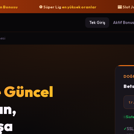
u
⚽ Süper Lig
en yüksek oranlar
🎰 Slot Jackpot:
₺
Tek Giriş
Aktif Bonus
mesi
DOĞR
e Güncel
Bets
an,
tr
Sist
şa
SSL 