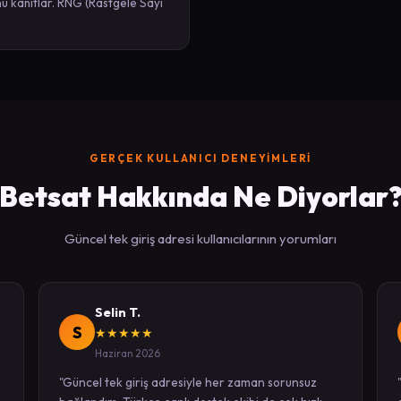
u kanıtlar. RNG (Rastgele Sayı
GERÇEK KULLANICI DENEYIMLERI
Betsat Hakkında Ne Diyorlar
Güncel tek giriş adresi kullanıcılarının yorumları
Selin T.
S
★★★★★
Haziran 2026
"Güncel tek giriş adresiyle her zaman sorunsuz