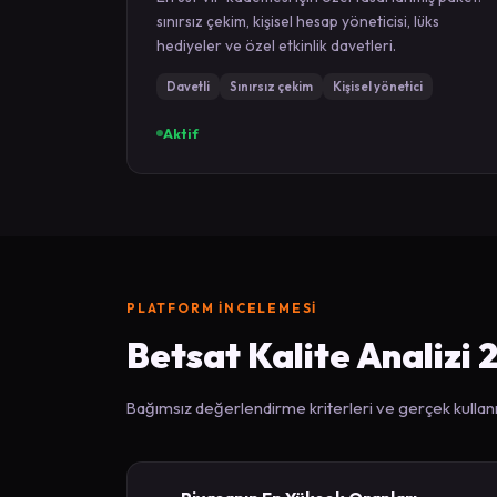
sınırsız çekim, kişisel hesap yöneticisi, lüks
hediyeler ve özel etkinlik davetleri.
Davetli
Sınırsız çekim
Kişisel yönetici
Aktif
PLATFORM İNCELEMESI
Betsat Kalite Analizi
Bağımsız değerlendirme kriterleri ve gerçek kullanı