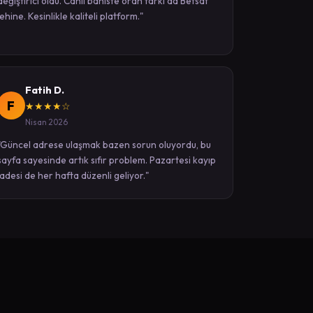
değiştirici oldu. Canlı bahiste oran farkı da Betsat
lehine. Kesinlikle kaliteli platform."
Fatih D.
F
★★★★☆
Nisan 2026
"Güncel adrese ulaşmak bazen sorun oluyordu, bu
sayfa sayesinde artık sıfır problem. Pazartesi kayıp
iadesi de her hafta düzenli geliyor."