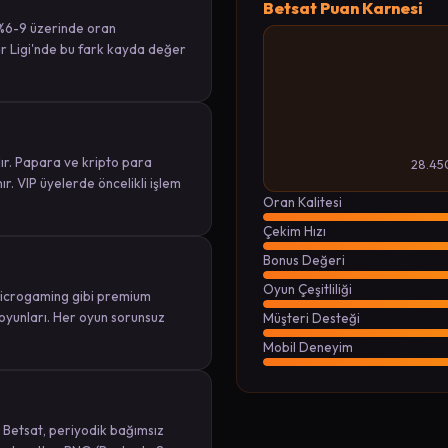
Betsat Puan Karnesi
 %6-9 üzerinde oran
ar Ligi'nde bu fark kayda değer
ır. Papara ve kripto para
28.45
r. VIP üyelerde öncelikli işlem
Oran Kalitesi
Çekim Hızı
Bonus Değeri
Oyun Çeşitliliği
Microgaming gibi premium
oyunları. Her oyun sorunsuz
Müşteri Desteği
Mobil Deneyim
 Betsat, periyodik bağımsız