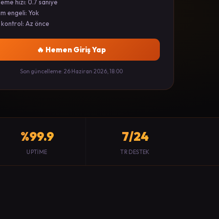
eme hızı: 0.7 saniye
im engeli: Yok
 kontrol: Az önce
🔥 Hemen Giriş Yap
Son güncelleme: 26 Haziran 2026, 18:00
%99.9
7/24
UPTIME
TR DESTEK