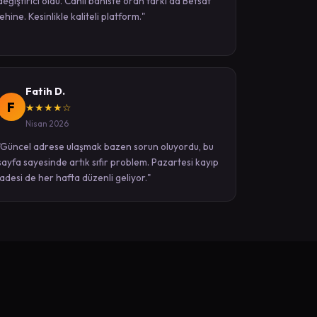
değiştirici oldu. Canlı bahiste oran farkı da Betsat
lehine. Kesinlikle kaliteli platform."
Fatih D.
F
★★★★☆
Nisan 2026
"Güncel adrese ulaşmak bazen sorun oluyordu, bu
sayfa sayesinde artık sıfır problem. Pazartesi kayıp
iadesi de her hafta düzenli geliyor."