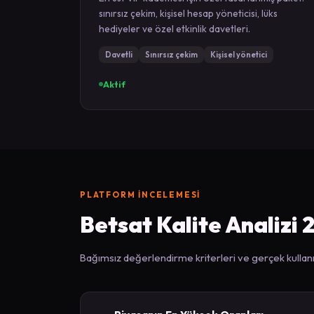
sınırsız çekim, kişisel hesap yöneticisi, lüks
hediyeler ve özel etkinlik davetleri.
Davetli
Sınırsız çekim
Kişisel yönetici
Aktif
PLATFORM İNCELEMESI
Betsat Kalite Analizi
Bağımsız değerlendirme kriterleri ve gerçek kullanı