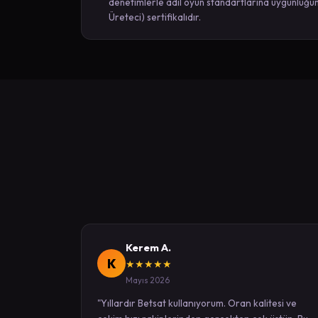
denetimlerle adil oyun standartlarına uygunluğun
Üreteci) sertifikalıdır.
Kerem A.
K
★★★★★
Mayıs 2026
"Yıllardır Betsat kullanıyorum. Oran kalitesi ve