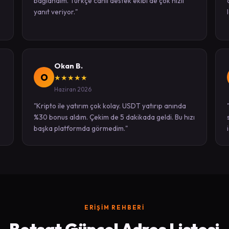
bağlandım. Türkçe canlı destek ekibi de çok hızlı
yanıt veriyor."
Okan B.
O
★★★★★
Haziran 2026
"Kripto ile yatırım çok kolay. USDT yatırıp anında
%30 bonus aldım. Çekim de 5 dakikada geldi. Bu hızı
başka platformda görmedim."
ERIŞIM REHBERI