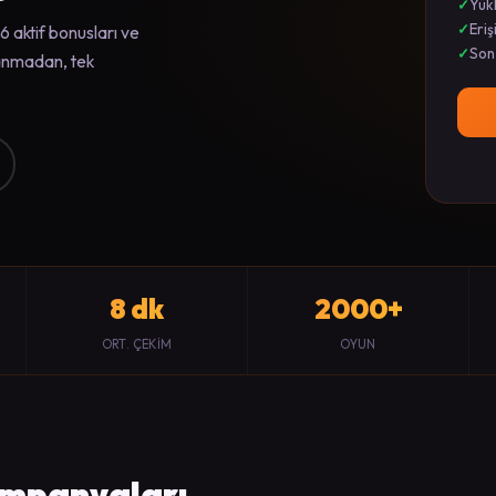
Yükl
Eriş
6 aktif bonusları ve
Son
danmadan, tek
8 dk
2000+
ORT. ÇEKIM
OYUN
ampanyaları