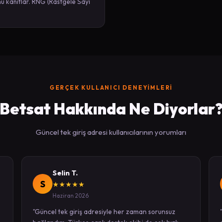
u kanıtlar. RNG (Rastgele Sayı
GERÇEK KULLANICI DENEYIMLERI
Betsat Hakkında Ne Diyorlar
Güncel tek giriş adresi kullanıcılarının yorumları
Selin T.
S
★★★★★
Haziran 2026
"Güncel tek giriş adresiyle her zaman sorunsuz