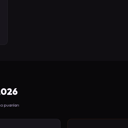
 2026
cı puanları