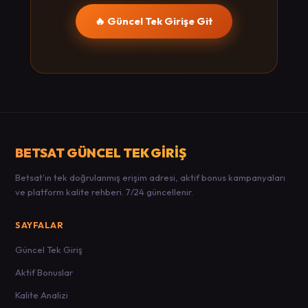
🔥 Güncel Tek Girişe Git
BETSAT GÜNCEL TEK GİRİŞ
Betsat'ın tek doğrulanmış erişim adresi, aktif bonus kampanyaları
ve platform kalite rehberi. 7/24 güncellenir.
SAYFALAR
Güncel Tek Giriş
Aktif Bonuslar
Kalite Analizi