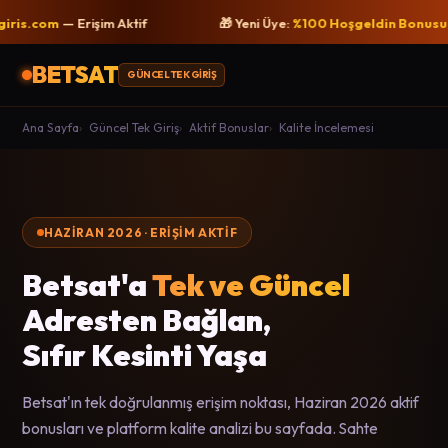
com
— Erişim Aktif
🎁 Yeni Üye:
%100 Hoşgeldin Bonusu
BETSAT
GÜNCEL TEK GİRİŞ
Ana Sayfa
Güncel Tek Giriş
Aktif Bonuslar
Kalite İncelemesi
HAZIRAN 2026 · ERIŞIM AKTIF
Betsat'a
Tek ve Güncel
Adresten Bağlan,
Sıfır Kesinti Yaşa
Betsat'ın tek doğrulanmış erişim noktası, Haziran 2026 aktif
bonusları ve platform kalite analizi bu sayfada. Sahte