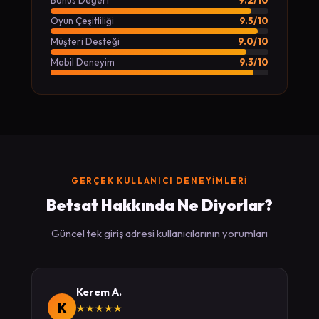
Bonus Değeri
9.2/10
Oyun Çeşitliliği
9.5/10
Müşteri Desteği
9.0/10
Mobil Deneyim
9.3/10
GERÇEK KULLANICI DENEYIMLERI
Betsat Hakkında Ne Diyorlar?
Güncel tek giriş adresi kullanıcılarının yorumları
Kerem A.
K
★★★★★