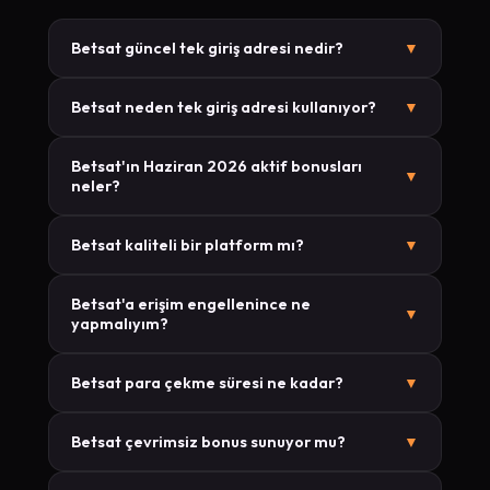
Betsat güncel tek giriş adresi nedir?
▼
Betsat'ın tek ve doğrulanmış güncel giriş adresi
Betsat neden tek giriş adresi kullanıyor?
▼
tr.betsat-gunceltekgiris.com
'dur. Bu adres her
güncelleme sonrası yenilenir ve erişim
Betsat, kullanıcı güvenliğini sağlamak ve phishing
sorunsuzluğu garanti edilir.
Betsat'ın Haziran 2026 aktif bonusları
sitelerinden korumak amacıyla tek ve doğrulanmış
▼
neler?
bir giriş adresi politikası benimser. Bu sayede yanlış
siteye giriş riski ortadan kalkar.
Haziran 2026'da aktif kampanyalar:
%100
Betsat kaliteli bir platform mı?
▼
hoşgeldin bonusu
, hafta sonu
%50 yatırım
bonusu
, Pazartesi
%15 kayıp iadesi
, günlük 50
Evet. Betsat 28.450 kullanıcı değerlendirmesinde
freespin, kripto ile
%30 bonus
, çevrimsiz nakit geri
Betsat'a erişim engellenince ne
4.8/5 ortalama puana sahiptir. Oran kalitesi 9.6,
▼
yapmalıyım?
ödeme ve VIP Elmas paketi.
çekim hızı 9.4, oyun çeşitliliği 9.5 puanla sektörün üst
segmentinde yer almaktadır.
Bu sayfayı yenileyin; güncel adres hızla güncellenir.
Betsat para çekme süresi ne kadar?
▼
DNS'yi Cloudflare (1.1.1.1) olarak değiştirin veya
Betsat mobil uygulamasını kullanın. Uygulama DNS
Ortalama çekim süresi
8 dakikadır
. Papara ve
engelinden etkilenmez.
Betsat çevrimsiz bonus sunuyor mu?
▼
kripto çekimleri çoğunlukla 3 dakikanın altında
gerçekleşir. Banka havalesi 1-3 saat, VIP üyelerde
Evet. Betsat belirli dönemlerde
çevrimsiz nakit