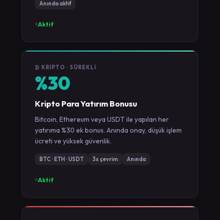
Anında aktif
Aktif
₿ KRIPTO · SÜREKLI
%30
Kripto Para Yatırım Bonusu
Bitcoin, Ethereum veya USDT ile yapılan her
yatırıma %30 ek bonus. Anında onay, düşük işlem
ücreti ve yüksek güvenlik.
BTC · ETH · USDT
3x çevrim
Anında
Aktif