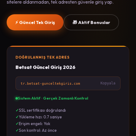
sitelere aldanmadan, tek adresten güvenle giriş yap.
⚡ Güncel Tek Giriş
🎁 Aktif Bonuslar
DOĞRULANMIŞ TEK ADRES
Betsat Güncel Giriş 2026
Kopyala
tr.betsat-gunceltekgiris.com
Sistem Aktif · Gerçek Zamanlı Kontrol
SSL sertifikası doğrulandı
Yükleme hızı: 0.7 saniye
Erişim engeli: Yok
Son kontrol: Az önce