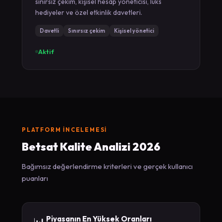
sınırsız çekim, kişisel hesap yöneticisi, lüks
hediyeler ve özel etkinlik davetleri.
Davetli
Sınırsız çekim
Kişisel yönetici
Aktif
PLATFORM İNCELEMESI
Betsat Kalite Analizi 2026
Bağımsız değerlendirme kriterleri ve gerçek kullanıcı
puanları
Piyasanın En Yüksek Oranları