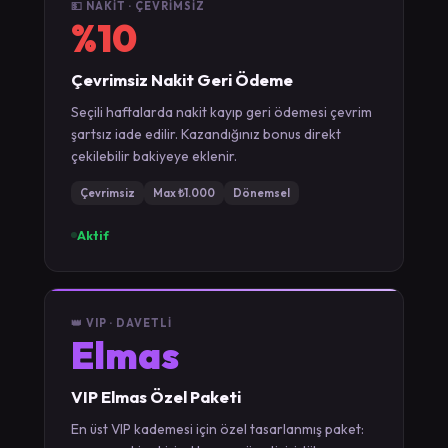
💵 NAKIT · ÇEVRIMSIZ
%10
Çevrimsiz Nakit Geri Ödeme
Seçili haftalarda nakit kayıp geri ödemesi çevrim
şartsız iade edilir. Kazandığınız bonus direkt
çekilebilir bakiyeye eklenir.
Çevrimsiz
Max ₺1.000
Dönemsel
Aktif
👑 VIP · DAVETLI
Elmas
VIP Elmas Özel Paketi
En üst VIP kademesi için özel tasarlanmış paket: