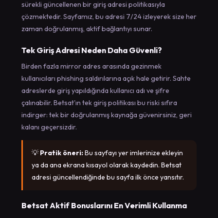
sürekli güncellenen bir giriş adresi politikasıyla
çözmektedir. Sayfamız, bu adresi 7/24 izleyerek size her
zaman doğrulanmış, aktif bağlantıyı sunar.
Tek Giriş Adresi Neden Daha Güvenli?
Birden fazla mirror adres arasında gezinmek
kullanıcıları phishing saldırılarına açık hale getirir. Sahte
adreslerde giriş yapıldığında kullanıcı adı ve şifre
çalınabilir. Betsat'ın tek giriş politikası bu riski sıfıra
indirger: tek bir doğrulanmış kaynağa güvenirsiniz, geri
kalanı geçersizdir.
💡
Pratik öneri:
Bu sayfayı yer imlerinize ekleyin
ya da ana ekrana kısayol olarak kaydedin. Betsat
adresi güncellendiğinde bu sayfa ilk önce yansıtır.
Betsat Aktif Bonuslarını En Verimli Kullanma