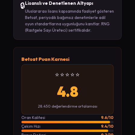
Lisanslı ve Denetlenen Altyapı
🔒
Uluslararası lisans kapsamında faaliyet gösteren
Betsat, periyodik bağımsız denetimlerle adil
oyun standartlarına uygunluğunu kanıtlar. RNG
(Rastgele Sayı Üreteci) sertifikalıdır.
Betsat Puan Karnesi
⭐⭐⭐⭐⭐
4.8
28.450 değerlendirme ortalaması
Oran Kalitesi
9.6/10
Çekim Hızı
9.4/10