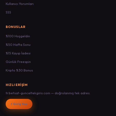
Kullanıcı Yorumları
SSS
BONUSLAR
%100 Hoşgeldin
%50 Hafta Sonu
%15 Kayıp İadesi
Günlük Freespin
Kripto %30 Bonus
HIZLI ERIŞIM
tr.betsat-gunceltekgiris.com — doğrulanmış tek adres.
⚡ Giriş Yap