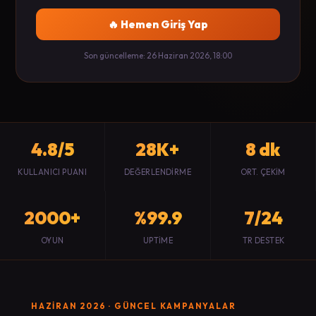
🔥 Hemen Giriş Yap
Son güncelleme: 26 Haziran 2026, 18:00
4.8/5
28K+
8 dk
KULLANICI PUANI
DEĞERLENDIRME
ORT. ÇEKIM
2000+
%99.9
7/24
OYUN
UPTIME
TR DESTEK
HAZIRAN 2026 · GÜNCEL KAMPANYALAR