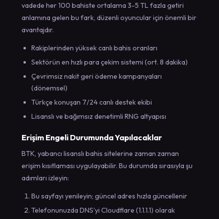
vadede her 100 bahiste ortalama 3-5 TL fazla getiri
anlamına gelen bu fark, düzenli oyuncular için önemli bir
avantajdır.
Rakiplerinden yüksek canlı bahis oranları
Sektörün en hızlı para çekim sistemi (ort. 8 dakika)
Çevrimsiz nakit geri ödeme kampanyaları
(dönemsel)
Türkçe konuşan 7/24 canlı destek ekibi
Lisanslı ve bağımsız denetimli RNG altyapısı
Erişim Engeli Durumunda Yapılacaklar
BTK, yabancı lisanslı bahis sitelerine zaman zaman
erişim kısıtlaması uygulayabilir. Bu durumda sırasıyla şu
adımları izleyin:
Bu sayfayı yenileyin; güncel adres hızla güncellenir
Telefonunuzda DNS'yi Cloudflare (1.1.1.1) olarak