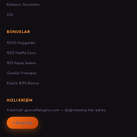
Kullanıcı Yorumları
SSS
BONUSLAR
%100 Hoşgeldin
%50 Hafta Sonu
%15 Kayıp İadesi
Günlük Freespin
Kripto %30 Bonus
HIZLI ERIŞIM
tr.betsat-gunceltekgiris.com — doğrulanmış tek adres.
⚡ Giriş Yap