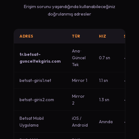
Erişim sorunu yaşandığında kullanabileceğiniz
doğrulanmış adresler
ADRES
TÜR
HIZ
SSL
Ana ·
tr.betsat-
Güncel
0.7 sn
✓
gunceltekgiris.com
Tek
betsat-giris1.net
Mirror 1
1.1 sn
✓
Mirror
betsat-giris2.com
1.3 sn
✓
2
Betsat Mobil
iOS /
Anında
✓
Uygulama
Android