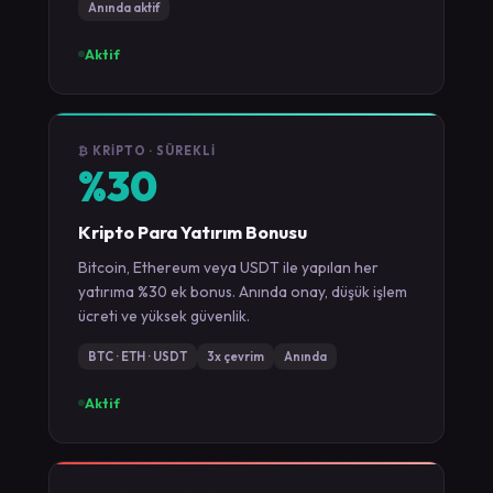
Anında aktif
Aktif
₿ KRIPTO · SÜREKLI
%30
Kripto Para Yatırım Bonusu
Bitcoin, Ethereum veya USDT ile yapılan her
yatırıma %30 ek bonus. Anında onay, düşük işlem
ücreti ve yüksek güvenlik.
BTC · ETH · USDT
3x çevrim
Anında
Aktif