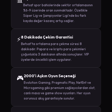
📊
Betsat spor bahislerinde sektör ortalamasının
%6-9 üzerinde oran sunmaktadır. Özellikle
Süper Lig ve Şampiyonlar Ligi'nde bu fark
kayda değer kazanç artışı sağlar.
8 Dakikada Çekim Garantisi
⚡
Betsat'ta ortalama para çekme süresi 8
dakikadır. Papara ve kripto para çekimleri
çoğunlukla 3 dakikanın altında sonuçlanır. VIP
üyelerde öncelikli işlem uygulanır.
2000'i Aşkın Oyun Seçeneği
🎮
Evolution Gaming, Pragmatic Play, NetEnt ve
Microgaming gibi premium sağlayıcılardan slot,
canlı masa ve game show oyunları. Her oyun
sorunsuz akış garantisiyle sunulur.