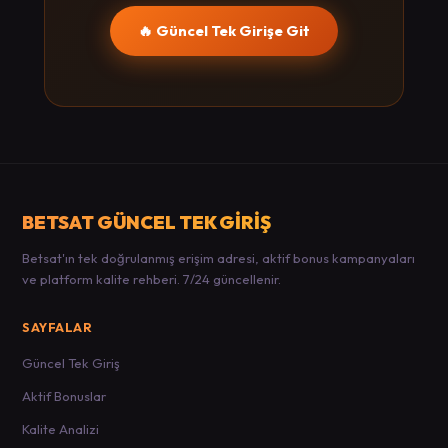
🔥 Güncel Tek Girişe Git
BETSAT GÜNCEL TEK GİRİŞ
Betsat'ın tek doğrulanmış erişim adresi, aktif bonus kampanyaları
ve platform kalite rehberi. 7/24 güncellenir.
SAYFALAR
Güncel Tek Giriş
Aktif Bonuslar
Kalite Analizi