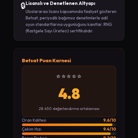
Lisanslı ve Denetlenen Altyapı
🔒
Uluslararası lisans kapsamında faaliyet gösteren
Betsat, periyodik bağımsız denetimlerle adil
oyun standartlarına uygunluğunu kanıtlar. RNG
(Rastgele Sayı Üreteci) sertifikalıdır.
Betsat Puan Karnesi
⭐⭐⭐⭐⭐
4.8
28.450 değerlendirme ortalaması
Oran Kalitesi
9.6/10
Çekim Hızı
9.4/10