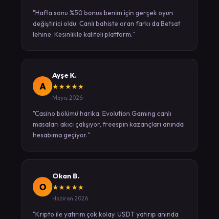
"Hafta sonu %50 bonus benim için gerçek oyun
değiştirici oldu. Canlı bahiste oran farkı da Betsat
lehine. Kesinlikle kaliteli platform."
Ayşe K.
A
★★★★★
Mayıs 2026
"Casino bölümü harika. Evolution Gaming canlı
masaları akıcı çalışıyor, freespin kazançları anında
hesabıma geçiyor."
Okan B.
O
★★★★★
Haziran 2026
"Kripto ile yatırım çok kolay. USDT yatırıp anında