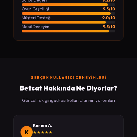
Bonus Değeri
9.2/10
Oyun Çeşitliliği
9.5/10
Müşteri Desteği
9.0/10
Mobil Deneyim
9.3/10
GERÇEK KULLANICI DENEYIMLERI
Betsat Hakkında Ne Diyorlar?
Güncel tek giriş adresi kullanıcılarının yorumları
Kerem A.
K
★★★★★