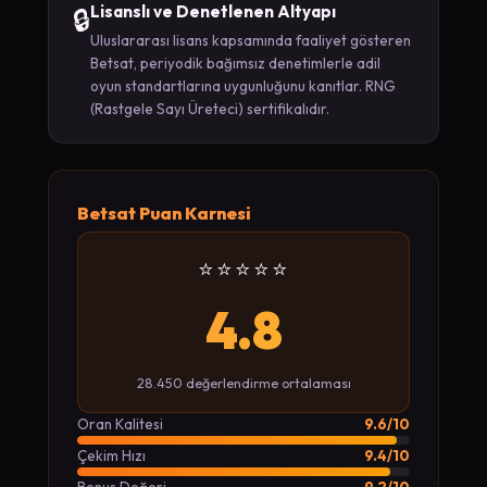
Lisanslı ve Denetlenen Altyapı
🔒
Uluslararası lisans kapsamında faaliyet gösteren
Betsat, periyodik bağımsız denetimlerle adil
oyun standartlarına uygunluğunu kanıtlar. RNG
(Rastgele Sayı Üreteci) sertifikalıdır.
Betsat Puan Karnesi
⭐⭐⭐⭐⭐
4.8
28.450 değerlendirme ortalaması
Oran Kalitesi
9.6/10
Çekim Hızı
9.4/10