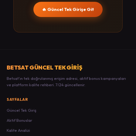
🔥 Güncel Tek Girişe Git
BETSAT GÜNCEL TEK GİRİŞ
Betsat'ın tek doğrulanmış erişim adresi, aktif bonus kampanyaları
ve platform kalite rehberi. 7/24 güncellenir.
SAYFALAR
Güncel Tek Giriş
Aktif Bonuslar
Kalite Analizi