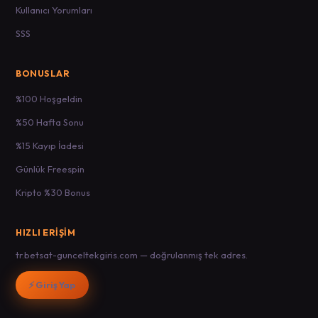
Kullanıcı Yorumları
SSS
BONUSLAR
%100 Hoşgeldin
%50 Hafta Sonu
%15 Kayıp İadesi
Günlük Freespin
Kripto %30 Bonus
HIZLI ERIŞIM
tr.betsat-gunceltekgiris.com — doğrulanmış tek adres.
⚡ Giriş Yap