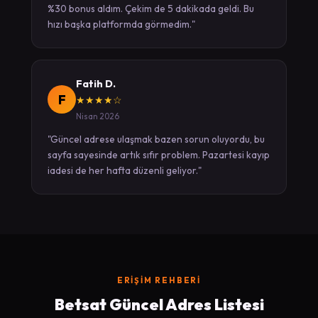
%30 bonus aldım. Çekim de 5 dakikada geldi. Bu
hızı başka platformda görmedim."
Fatih D.
F
★★★★☆
Nisan 2026
"Güncel adrese ulaşmak bazen sorun oluyordu, bu
sayfa sayesinde artık sıfır problem. Pazartesi kayıp
iadesi de her hafta düzenli geliyor."
ERIŞIM REHBERI
Betsat Güncel Adres Listesi