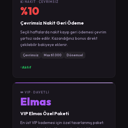
💵 NAKIT · ÇEVRIMSIZ
%10
Çevrimsiz Nakit Geri Ödeme
Seçili haftalarda nakit kayıp geri ödemesi çevrim
şartsız iade edilir. Kazandığınız bonus direkt
çekilebilir bakiyeye eklenir.
Çevrimsiz
Max ₺1.000
Dönemsel
Aktif
👑 VIP · DAVETLI
Elmas
VIP Elmas Özel Paketi
En üst VIP kademesi için özel tasarlanmış paket: