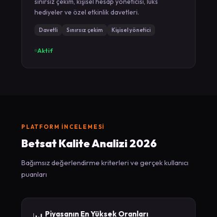
sınırsız çekim, kişisel hesap yöneticisi, lüks
hediyeler ve özel etkinlik davetleri.
Davetli
Sınırsız çekim
Kişisel yönetici
Aktif
PLATFORM İNCELEMESI
Betsat Kalite Analizi 2026
Bağımsız değerlendirme kriterleri ve gerçek kullanıcı
puanları
Piyasanın En Yüksek Oranları