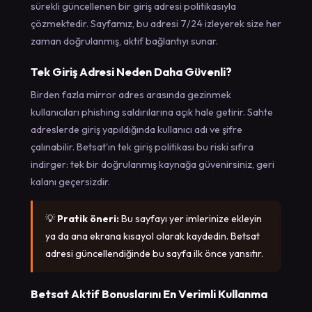
sürekli güncellenen bir giriş adresi politikasıyla
çözmektedir. Sayfamız, bu adresi 7/24 izleyerek size her
zaman doğrulanmış, aktif bağlantıyı sunar.
Tek Giriş Adresi Neden Daha Güvenli?
Birden fazla mirror adres arasında gezinmek
kullanıcıları phishing saldırılarına açık hale getirir. Sahte
adreslerde giriş yapıldığında kullanıcı adı ve şifre
çalınabilir. Betsat'ın tek giriş politikası bu riski sıfıra
indirger: tek bir doğrulanmış kaynağa güvenirsiniz, geri
kalanı geçersizdir.
💡
Pratik öneri:
Bu sayfayı yer imlerinize ekleyin
ya da ana ekrana kısayol olarak kaydedin. Betsat
adresi güncellendiğinde bu sayfa ilk önce yansıtır.
Betsat Aktif Bonuslarını En Verimli Kullanma