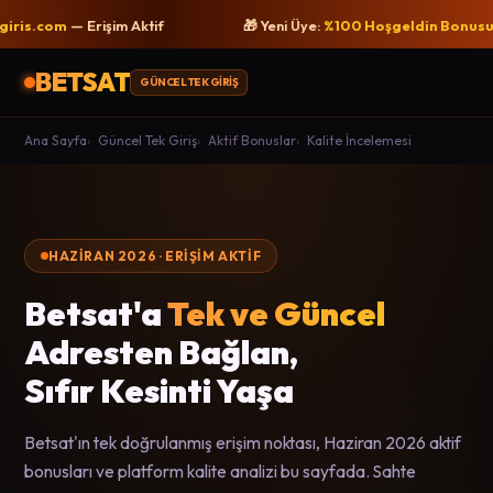
com
— Erişim Aktif
🎁 Yeni Üye:
%100 Hoşgeldin Bonusu
BETSAT
GÜNCEL TEK GİRİŞ
Ana Sayfa
Güncel Tek Giriş
Aktif Bonuslar
Kalite İncelemesi
HAZIRAN 2026 · ERIŞIM AKTIF
Betsat'a
Tek ve Güncel
Adresten Bağlan,
Sıfır Kesinti Yaşa
Betsat'ın tek doğrulanmış erişim noktası, Haziran 2026 aktif
bonusları ve platform kalite analizi bu sayfada. Sahte