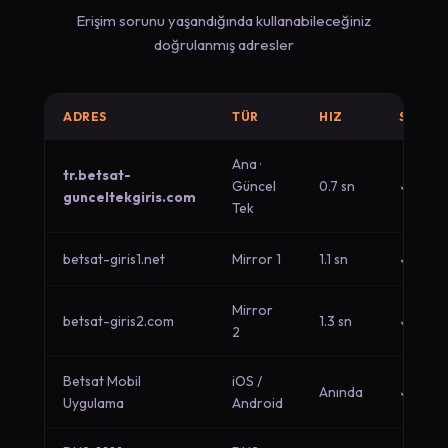
Erişim sorunu yaşandığında kullanabileceğiniz
doğrulanmış adresler
ADRES
TÜR
HIZ
SSL
Ana ·
tr.betsat-
Güncel
0.7 sn
✓
gunceltekgiris.com
Tek
betsat-giris1.net
Mirror 1
1.1 sn
✓
Mirror
betsat-giris2.com
1.3 sn
✓
2
Betsat Mobil
iOS /
Anında
✓
Uygulama
Android