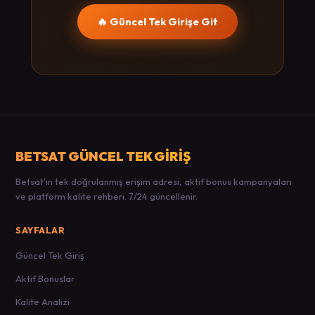
🔥 Güncel Tek Girişe Git
BETSAT GÜNCEL TEK GİRİŞ
Betsat'ın tek doğrulanmış erişim adresi, aktif bonus kampanyaları
ve platform kalite rehberi. 7/24 güncellenir.
SAYFALAR
Güncel Tek Giriş
Aktif Bonuslar
Kalite Analizi