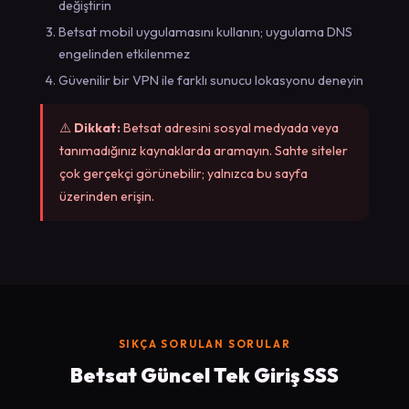
değiştirin
Betsat mobil uygulamasını kullanın; uygulama DNS
engelinden etkilenmez
Güvenilir bir VPN ile farklı sunucu lokasyonu deneyin
⚠️
Dikkat:
Betsat adresini sosyal medyada veya
tanımadığınız kaynaklarda aramayın. Sahte siteler
çok gerçekçi görünebilir; yalnızca bu sayfa
üzerinden erişin.
SIKÇA SORULAN SORULAR
Betsat Güncel Tek Giriş SSS