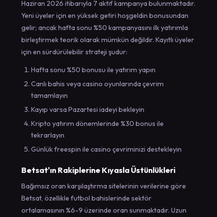
Haziran 2026 itibarıyla 7 aktif kampanya bulunmaktadır.
Yeni üyeler için en yüksek getiri hoşgeldin bonusundan
gelir; ancak hafta sonu %50 kampanyasını ilk yatırımla
birleştirmek teorik olarak mümkün değildir. Kayıtlı üyeler
için en sürdürülebilir strateji şudur:
Hafta sonu %50 bonusu ile yatırım yapın
Canlı bahis veya casino oyunlarında çevrim
tamamlayın
Kayıp varsa Pazartesi iadeyi bekleyin
Kripto yatırım dönemlerinde %30 bonus ile
tekrarlayın
Günlük freespin ile casino çevriminizi destekleyin
Betsat'ın Rakiplerine Kıyasla Üstünlükleri
Bağımsız oran karşılaştırma sitelerinin verilerine göre
Betsat, özellikle futbol bahislerinde sektör
ortalamasının %6-9 üzerinde oran sunmaktadır. Uzun