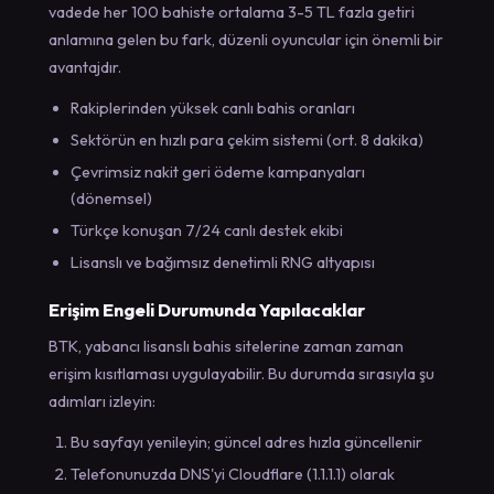
vadede her 100 bahiste ortalama 3-5 TL fazla getiri
anlamına gelen bu fark, düzenli oyuncular için önemli bir
avantajdır.
Rakiplerinden yüksek canlı bahis oranları
Sektörün en hızlı para çekim sistemi (ort. 8 dakika)
Çevrimsiz nakit geri ödeme kampanyaları
(dönemsel)
Türkçe konuşan 7/24 canlı destek ekibi
Lisanslı ve bağımsız denetimli RNG altyapısı
Erişim Engeli Durumunda Yapılacaklar
BTK, yabancı lisanslı bahis sitelerine zaman zaman
erişim kısıtlaması uygulayabilir. Bu durumda sırasıyla şu
adımları izleyin:
Bu sayfayı yenileyin; güncel adres hızla güncellenir
Telefonunuzda DNS'yi Cloudflare (1.1.1.1) olarak