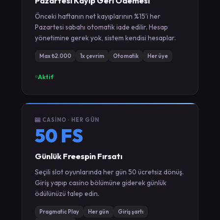
Pazartesi Kayıp Geri Ödemesi
Önceki haftanın net kayıplarının %15'i her
Pazartesi sabahı otomatik iade edilir. Hesap
yönetimine gerek yok, sistem kendisi hesaplar.
Max ₺2.000
1x çevrim
Otomatik
Her üye
Aktif
🎰 CASINO · HER GÜN
50 FS
Günlük Freespin Fırsatı
Seçili slot oyunlarında her gün 50 ücretsiz dönüş.
Giriş yapıp casino bölümüne giderek günlük
ödülünüzü talep edin.
Pragmatic Play
Her gün
Giriş şartı