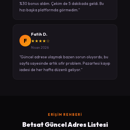
%30 bonus aldım. Çekim de 5 dakikada geldi. Bu
hızı başka platformda görmedim."
Fatih D.
F
★★★★☆
Nisan 2026
"Güncel adrese ulaşmak bazen sorun oluyordu, bu
sayfa sayesinde artık sıfır problem. Pazartesi kayıp
iadesi de her hafta düzenli geliyor."
ERIŞIM REHBERI
Betsat Güncel Adres Listesi