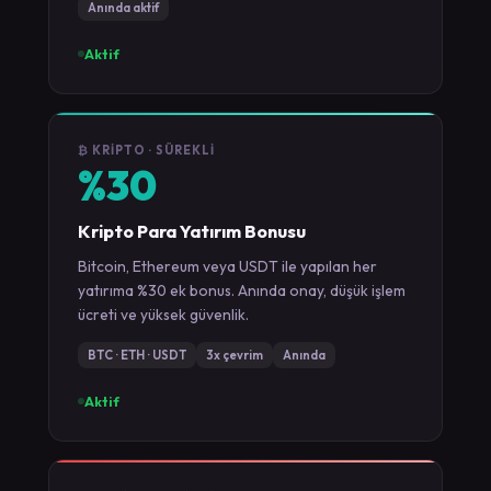
Anında aktif
Aktif
₿ KRIPTO · SÜREKLI
%30
Kripto Para Yatırım Bonusu
Bitcoin, Ethereum veya USDT ile yapılan her
yatırıma %30 ek bonus. Anında onay, düşük işlem
ücreti ve yüksek güvenlik.
BTC · ETH · USDT
3x çevrim
Anında
Aktif