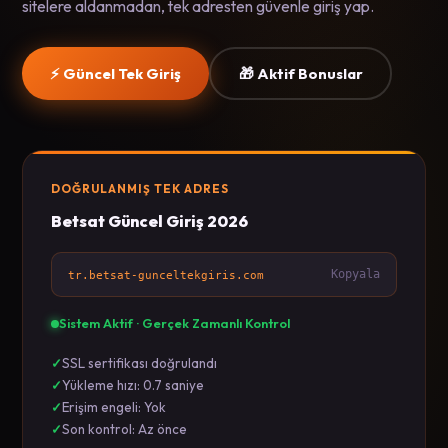
sitelere aldanmadan, tek adresten güvenle giriş yap.
⚡ Güncel Tek Giriş
🎁 Aktif Bonuslar
DOĞRULANMIŞ TEK ADRES
Betsat Güncel Giriş 2026
Kopyala
tr.betsat-gunceltekgiris.com
Sistem Aktif · Gerçek Zamanlı Kontrol
SSL sertifikası doğrulandı
Yükleme hızı: 0.7 saniye
Erişim engeli: Yok
Son kontrol: Az önce