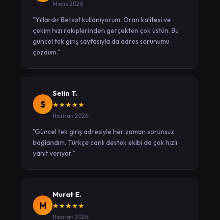
Mayıs 2026
"Yıllardır Betsat kullanıyorum. Oran kalitesi ve
çekim hızı rakiplerinden gerçekten çok üstün. Bu
güncel tek giriş sayfasıyla da adres sorunumu
çözdüm."
Selin T.
S
★★★★★
Haziran 2026
"Güncel tek giriş adresiyle her zaman sorunsuz
bağlandım. Türkçe canlı destek ekibi de çok hızlı
yanıt veriyor."
Murat E.
M
★★★★★
Haziran 2026