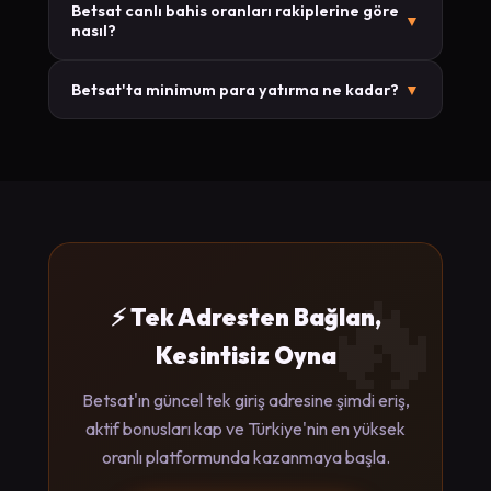
her yöntemde öncelikli işlem uygulanır.
Betsat canlı bahis oranları rakiplerine göre
geri ödeme
kampanyaları düzenler. Bu
▼
nasıl?
kampanyalarda kazanılan bonus direkt çekilebilir
bakiyeye eklenir, herhangi bir çevrim şartı
Betsat canlı bahis oranları sektör ortalamasının
Betsat'ta minimum para yatırma ne kadar?
▼
aranmaz.
%6-9 üzerindedir
. Özellikle Süper Lig,
Şampiyonlar Ligi ve NBA'de bu fark belirgindir. Uzun
Papara ile
₺50
, kripto para ile
₺50
, banka havalesi
vadede kayda değer ek kazanç anlamına gelir.
ile
₺100
'den başlar. Tüm yöntemlerde yatırım
işlemleri anında hesaba yansır.
⚡ Tek Adresten Bağlan,
Kesintisiz Oyna
Betsat'ın güncel tek giriş adresine şimdi eriş,
aktif bonusları kap ve Türkiye'nin en yüksek
oranlı platformunda kazanmaya başla.