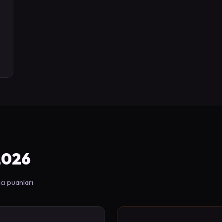
 2026
cı puanları