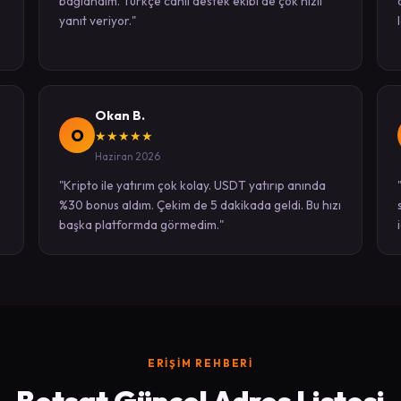
bağlandım. Türkçe canlı destek ekibi de çok hızlı
yanıt veriyor."
Okan B.
O
★★★★★
Haziran 2026
"Kripto ile yatırım çok kolay. USDT yatırıp anında
%30 bonus aldım. Çekim de 5 dakikada geldi. Bu hızı
başka platformda görmedim."
ERIŞIM REHBERI