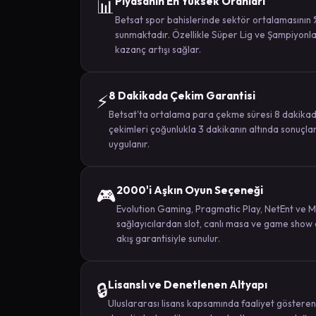
Piyasanın En Yüksek Oranları
📊
Betsat spor bahislerinde sektör ortalamasının
sunmaktadır. Özellikle Süper Lig ve Şampiyonl
kazanç artışı sağlar.
8 Dakikada Çekim Garantisi
⚡
Betsat'ta ortalama para çekme süresi 8 dakikad
çekimleri çoğunlukla 3 dakikanın altında sonuçlanı
uygulanır.
2000'i Aşkın Oyun Seçeneği
🎮
Evolution Gaming, Pragmatic Play, NetEnt ve 
sağlayıcılardan slot, canlı masa ve game show 
akış garantisiyle sunulur.
Lisanslı ve Denetlenen Altyapı
🔒
Uluslararası lisans kapsamında faaliyet gösteren