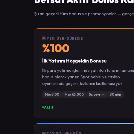
Şu an geçerli tüm bonus ve promosyonlar — gerçek
🆕 YENI ÜYE · SÜRESIZ
%100
İlk Yatırım Hoşgeldin Bonusu
İlk para yatırma işleminde yatırılan tutarın tamamı
bonus olarak yansır. Spor bahisi ve casino
oyunlarında geçerli, kullanım kısıtlaması yok.
Min ₺100
Max ₺5.000
5x çevrim
30 gün
Aktif
🎰 CASINO · HER GÜN