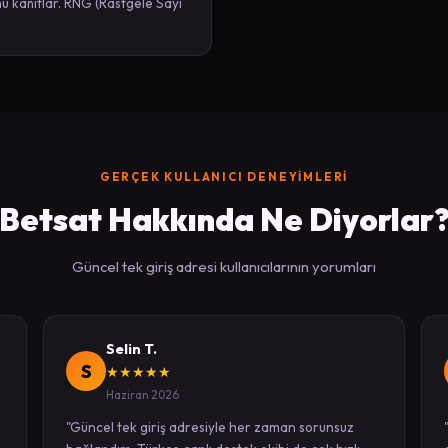
u kanıtlar. RNG (Rastgele Sayı
GERÇEK KULLANICI DENEYIMLERI
Betsat Hakkında Ne Diyorlar
Güncel tek giriş adresi kullanıcılarının yorumları
Selin T.
S
★★★★★
Haziran 2026
"Güncel tek giriş adresiyle her zaman sorunsuz