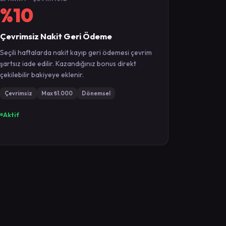
%10
Çevrimsiz Nakit Geri Ödeme
Seçili haftalarda nakit kayıp geri ödemesi çevrim
şartsız iade edilir. Kazandığınız bonus direkt
çekilebilir bakiyeye eklenir.
Çevrimsiz
Max ₺1.000
Dönemsel
Aktif