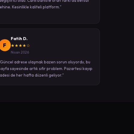
değiştirici oldu. Canlı bahiste oran farkı da Betsat
lehine. Kesinlikle kaliteli platform."
Fatih D.
F
★★★★☆
Nisan 2026
"Güncel adrese ulaşmak bazen sorun oluyordu, bu
sayfa sayesinde artık sıfır problem. Pazartesi kayıp
iadesi de her hafta düzenli geliyor."