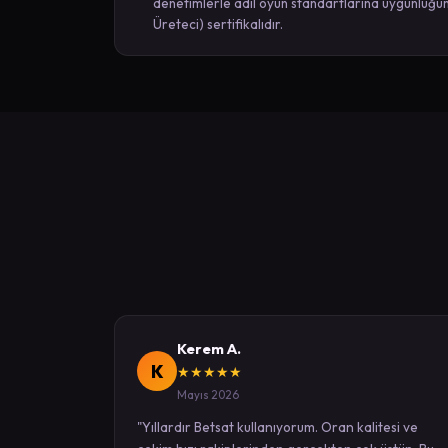
denetimlerle adil oyun standartlarına uygunluğun
Üreteci) sertifikalıdır.
Kerem A.
K
★★★★★
Mayıs 2026
"Yıllardır Betsat kullanıyorum. Oran kalitesi ve