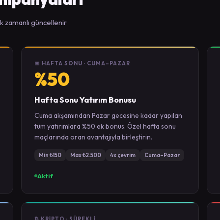
 zamanlı güncellenir
📅 HAFTA SONU · CUMA–PAZAR
%50
Hafta Sonu Yatırım Bonusu
Cuma akşamından Pazar gecesine kadar yapılan
tüm yatırımlara %50 ek bonus. Özel hafta sonu
maçlarında oran avantajıyla birleştirin.
Min ₺150
Max ₺2.500
4x çevrim
Cuma–Pazar
Aktif
₿ KRIPTO · SÜREKLI