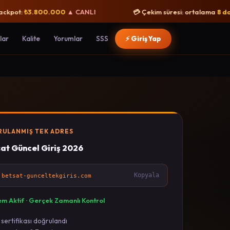
₺3.800.000
▲ CANLI
💳 Çekim süresi: ortalama
8 dakika
lar
Kalite
Yorumlar
SSS
⚡ Giriş Yap
ULANMIŞ TEK ADRES
at Güncel Giriş 2026
Kopyala
.betsat-gunceltekgiris.com
em Aktif · Gerçek Zamanlı Kontrol
sertifikası doğrulandı