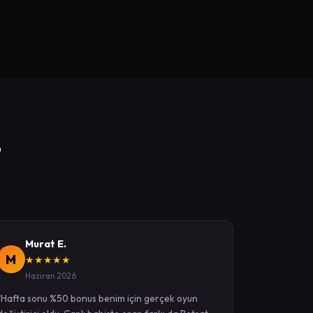
?
Murat E.
M
★★★★★
Haziran 2026
"Hafta sonu %50 bonus benim için gerçek oyun