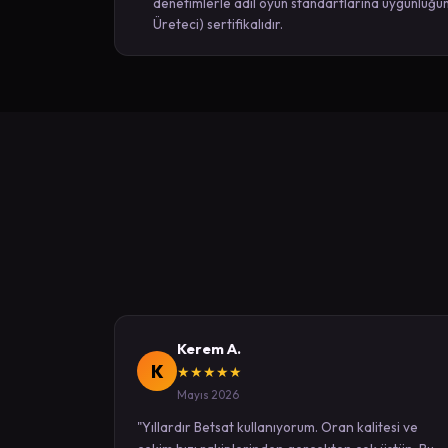
denetimlerle adil oyun standartlarına uygunluğun
Üreteci) sertifikalıdır.
Kerem A.
K
★★★★★
Mayıs 2026
"Yıllardır Betsat kullanıyorum. Oran kalitesi ve