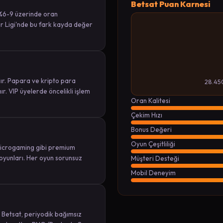
Betsat Puan Karnesi
 %6-9 üzerinde oran
ar Ligi'nde bu fark kayda değer
ır. Papara ve kripto para
28.45
r. VIP üyelerde öncelikli işlem
Oran Kalitesi
Çekim Hızı
Bonus Değeri
Oyun Çeşitliliği
Microgaming gibi premium
oyunları. Her oyun sorunsuz
Müşteri Desteği
Mobil Deneyim
 Betsat, periyodik bağımsız