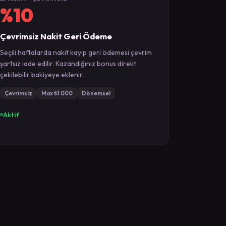
%10
Çevrimsiz Nakit Geri Ödeme
Seçili haftalarda nakit kayıp geri ödemesi çevrim
şartsız iade edilir. Kazandığınız bonus direkt
çekilebilir bakiyeye eklenir.
Çevrimsiz
Max ₺1.000
Dönemsel
Aktif