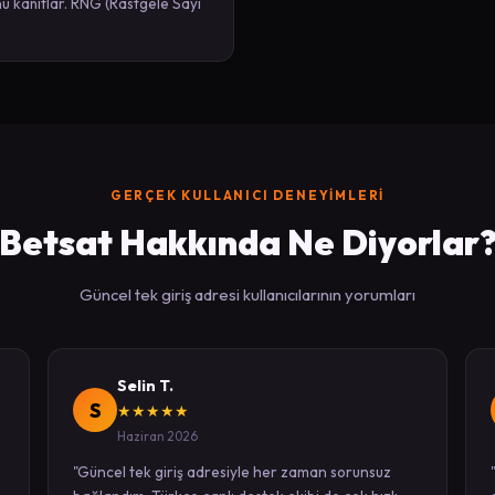
u kanıtlar. RNG (Rastgele Sayı
GERÇEK KULLANICI DENEYIMLERI
Betsat Hakkında Ne Diyorlar
Güncel tek giriş adresi kullanıcılarının yorumları
Selin T.
S
★★★★★
Haziran 2026
"Güncel tek giriş adresiyle her zaman sorunsuz