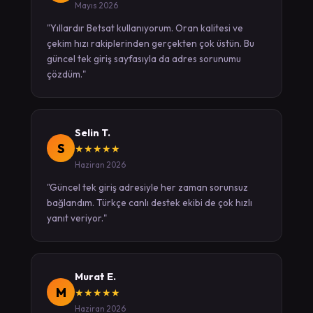
Mayıs 2026
"Yıllardır Betsat kullanıyorum. Oran kalitesi ve
çekim hızı rakiplerinden gerçekten çok üstün. Bu
güncel tek giriş sayfasıyla da adres sorunumu
çözdüm."
Selin T.
S
★★★★★
Haziran 2026
"Güncel tek giriş adresiyle her zaman sorunsuz
bağlandım. Türkçe canlı destek ekibi de çok hızlı
yanıt veriyor."
Murat E.
M
★★★★★
Haziran 2026