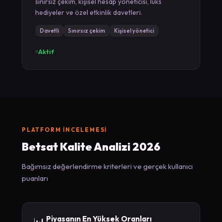
sınırsız çekim, kişisel hesap yöneticisi, lüks
hediyeler ve özel etkinlik davetleri.
Davetli
Sınırsız çekim
Kişisel yönetici
Aktif
PLATFORM İNCELEMESI
Betsat Kalite Analizi 2026
Bağımsız değerlendirme kriterleri ve gerçek kullanıcı
puanları
Piyasanın En Yüksek Oranları