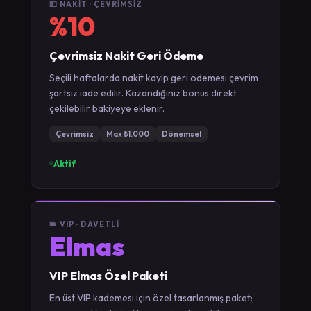
💵 NAKIT · ÇEVRIMSIZ
%10
Çevrimsiz Nakit Geri Ödeme
Seçili haftalarda nakit kayıp geri ödemesi çevrim
şartsız iade edilir. Kazandığınız bonus direkt
çekilebilir bakiyeye eklenir.
Çevrimsiz
Max ₺1.000
Dönemsel
Aktif
👑 VIP · DAVETLI
Elmas
VIP Elmas Özel Paketi
En üst VIP kademesi için özel tasarlanmış paket: