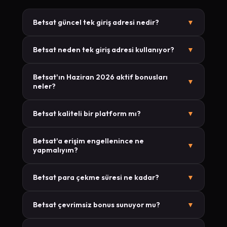
Betsat güncel tek giriş adresi nedir?
▼
Betsat'ın tek ve doğrulanmış güncel giriş adresi
Betsat neden tek giriş adresi kullanıyor?
▼
tr.betsat-gunceltekgiris.com
'dur. Bu adres her
güncelleme sonrası yenilenir ve erişim
Betsat, kullanıcı güvenliğini sağlamak ve phishing
sorunsuzluğu garanti edilir.
Betsat'ın Haziran 2026 aktif bonusları
sitelerinden korumak amacıyla tek ve doğrulanmış
▼
neler?
bir giriş adresi politikası benimser. Bu sayede yanlış
siteye giriş riski ortadan kalkar.
Haziran 2026'da aktif kampanyalar:
%100
Betsat kaliteli bir platform mı?
▼
hoşgeldin bonusu
, hafta sonu
%50 yatırım
bonusu
, Pazartesi
%15 kayıp iadesi
, günlük 50
Evet. Betsat 28.450 kullanıcı değerlendirmesinde
freespin, kripto ile
%30 bonus
, çevrimsiz nakit geri
Betsat'a erişim engellenince ne
4.8/5 ortalama puana sahiptir. Oran kalitesi 9.6,
▼
yapmalıyım?
ödeme ve VIP Elmas paketi.
çekim hızı 9.4, oyun çeşitliliği 9.5 puanla sektörün üst
segmentinde yer almaktadır.
Bu sayfayı yenileyin; güncel adres hızla güncellenir.
Betsat para çekme süresi ne kadar?
▼
DNS'yi Cloudflare (1.1.1.1) olarak değiştirin veya
Betsat mobil uygulamasını kullanın. Uygulama DNS
Ortalama çekim süresi
8 dakikadır
. Papara ve
engelinden etkilenmez.
Betsat çevrimsiz bonus sunuyor mu?
▼
kripto çekimleri çoğunlukla 3 dakikanın altında
gerçekleşir. Banka havalesi 1-3 saat, VIP üyelerde
Evet. Betsat belirli dönemlerde
çevrimsiz nakit