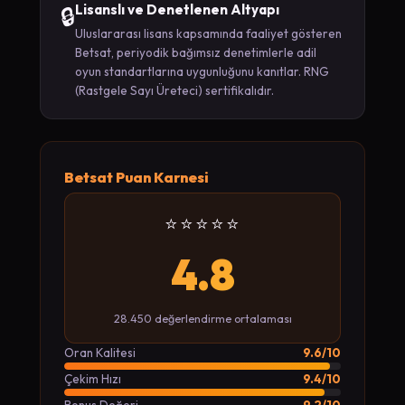
Lisanslı ve Denetlenen Altyapı
🔒
Uluslararası lisans kapsamında faaliyet gösteren
Betsat, periyodik bağımsız denetimlerle adil
oyun standartlarına uygunluğunu kanıtlar. RNG
(Rastgele Sayı Üreteci) sertifikalıdır.
Betsat Puan Karnesi
⭐⭐⭐⭐⭐
4.8
28.450 değerlendirme ortalaması
Oran Kalitesi
9.6/10
Çekim Hızı
9.4/10