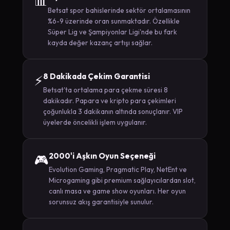
📊
Betsat spor bahislerinde sektör ortalamasının
%6-9 üzerinde oran sunmaktadır. Özellikle
Süper Lig ve Şampiyonlar Ligi'nde bu fark
kayda değer kazanç artışı sağlar.
8 Dakikada Çekim Garantisi
⚡
Betsat'ta ortalama para çekme süresi 8
dakikadır. Papara ve kripto para çekimleri
çoğunlukla 3 dakikanın altında sonuçlanır. VIP
üyelerde öncelikli işlem uygulanır.
2000'i Aşkın Oyun Seçeneği
🎮
Evolution Gaming, Pragmatic Play, NetEnt ve
Microgaming gibi premium sağlayıcılardan slot,
canlı masa ve game show oyunları. Her oyun
sorunsuz akış garantisiyle sunulur.