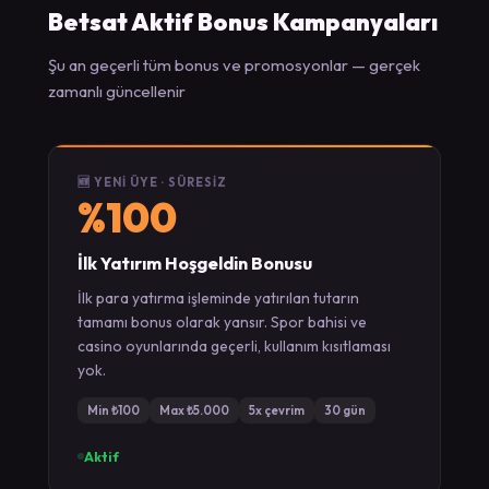
Betsat Aktif Bonus Kampanyaları
Şu an geçerli tüm bonus ve promosyonlar — gerçek
zamanlı güncellenir
🆕 YENI ÜYE · SÜRESIZ
%100
İlk Yatırım Hoşgeldin Bonusu
İlk para yatırma işleminde yatırılan tutarın
tamamı bonus olarak yansır. Spor bahisi ve
casino oyunlarında geçerli, kullanım kısıtlaması
yok.
Min ₺100
Max ₺5.000
5x çevrim
30 gün
Aktif