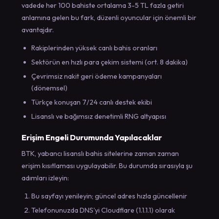
vadede her 100 bahiste ortalama 3-5 TL fazla getiri
anlamına gelen bu fark, düzenli oyuncular için önemli bir
avantajdır.
Rakiplerinden yüksek canlı bahis oranları
Sektörün en hızlı para çekim sistemi (ort. 8 dakika)
Çevrimsiz nakit geri ödeme kampanyaları
(dönemsel)
Türkçe konuşan 7/24 canlı destek ekibi
Lisanslı ve bağımsız denetimli RNG altyapısı
Erişim Engeli Durumunda Yapılacaklar
BTK, yabancı lisanslı bahis sitelerine zaman zaman
erişim kısıtlaması uygulayabilir. Bu durumda sırasıyla şu
adımları izleyin:
Bu sayfayı yenileyin; güncel adres hızla güncellenir
Telefonunuzda DNS'yi Cloudflare (1.1.1.1) olarak