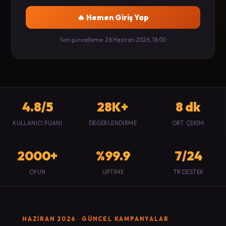
🔥 Hemen Giriş Yap
Son güncelleme: 26 Haziran 2026, 18:00
4.8/5
28K+
8 dk
KULLANICI PUANI
DEĞERLENDIRME
ORT. ÇEKIM
2000+
%99.9
7/24
OYUN
UPTIME
TR DESTEK
HAZIRAN 2026 · GÜNCEL KAMPANYALAR