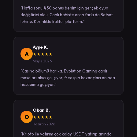
"Hafta sonu %50 bonus benim için gerçek oyun
değiştirici oldu. Canlı bahiste oran farkı da Betsat
lehine. Kesinlikle kaliteli platform."
Ayşe K.
A
★★★★★
Mayıs 2026
"Casino bölümü harika. Evolution Gaming canlı
masaları akıcı çalışıyor, freespin kazançları anında
hesabıma geçiyor."
Okan B.
O
★★★★★
Haziran 2026
"Kripto ile yatırım çok kolay. USDT yatırıp anında