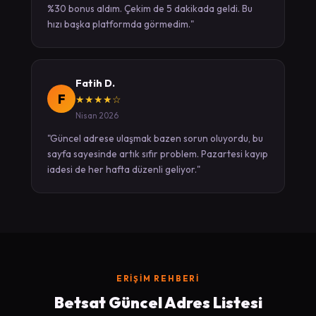
%30 bonus aldım. Çekim de 5 dakikada geldi. Bu
hızı başka platformda görmedim."
Fatih D.
F
★★★★☆
Nisan 2026
"Güncel adrese ulaşmak bazen sorun oluyordu, bu
sayfa sayesinde artık sıfır problem. Pazartesi kayıp
iadesi de her hafta düzenli geliyor."
ERIŞIM REHBERI
Betsat Güncel Adres Listesi