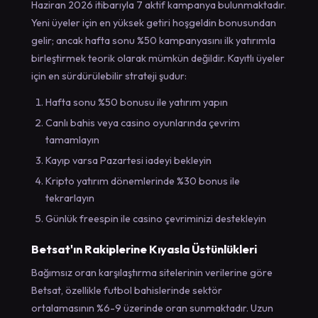
Haziran 2026 itibarıyla 7 aktif kampanya bulunmaktadır.
Yeni üyeler için en yüksek getiri hoşgeldin bonusundan
gelir; ancak hafta sonu %50 kampanyasını ilk yatırımla
birleştirmek teorik olarak mümkün değildir. Kayıtlı üyeler
için en sürdürülebilir strateji şudur:
Hafta sonu %50 bonusu ile yatırım yapın
Canlı bahis veya casino oyunlarında çevrim
tamamlayın
Kayıp varsa Pazartesi iadeyi bekleyin
Kripto yatırım dönemlerinde %30 bonus ile
tekrarlayın
Günlük freespin ile casino çevriminizi destekleyin
Betsat'ın Rakiplerine Kıyasla Üstünlükleri
Bağımsız oran karşılaştırma sitelerinin verilerine göre
Betsat, özellikle futbol bahislerinde sektör
ortalamasının %6-9 üzerinde oran sunmaktadır. Uzun