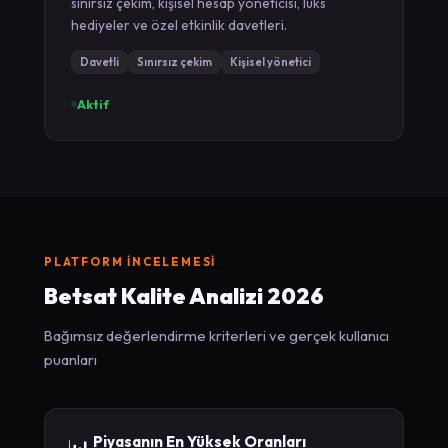
sınırsız çekim, kişisel hesap yöneticisi, lüks
hediyeler ve özel etkinlik davetleri.
Davetli
Sınırsız çekim
Kişisel yönetici
Aktif
PLATFORM İNCELEMESI
Betsat Kalite Analizi 2026
Bağımsız değerlendirme kriterleri ve gerçek kullanıcı
puanları
Piyasanın En Yüksek Oranları