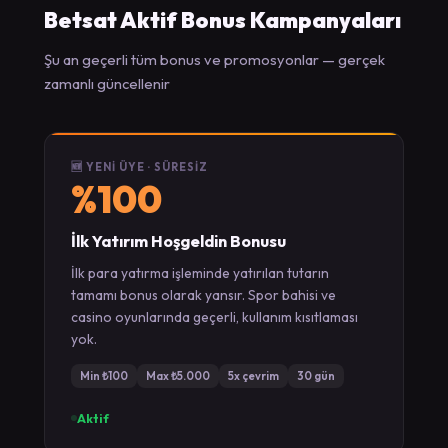
Betsat Aktif Bonus Kampanyaları
Şu an geçerli tüm bonus ve promosyonlar — gerçek
zamanlı güncellenir
🆕 YENI ÜYE · SÜRESIZ
%100
İlk Yatırım Hoşgeldin Bonusu
İlk para yatırma işleminde yatırılan tutarın
tamamı bonus olarak yansır. Spor bahisi ve
casino oyunlarında geçerli, kullanım kısıtlaması
yok.
Min ₺100
Max ₺5.000
5x çevrim
30 gün
Aktif