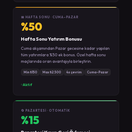
📅 HAFTA SONU · CUMA–PAZAR
%50
Hafta Sonu Yatırım Bonusu
Cuma akşamından Pazar gecesine kadar yapılan
tüm yatırımlara %50 ek bonus. Özel hafta sonu
maçlarında oran avantajıyla birleştirin.
Min ₺150
Max ₺2.500
4x çevrim
Cuma–Pazar
Aktif
🔄 PAZARTESI · OTOMATIK
%15