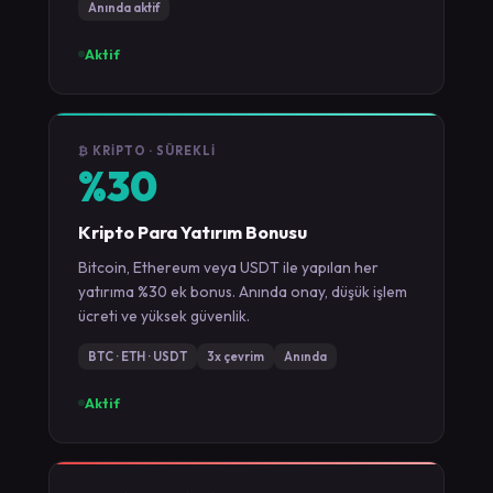
Anında aktif
Aktif
₿ KRIPTO · SÜREKLI
%30
Kripto Para Yatırım Bonusu
Bitcoin, Ethereum veya USDT ile yapılan her
yatırıma %30 ek bonus. Anında onay, düşük işlem
ücreti ve yüksek güvenlik.
BTC · ETH · USDT
3x çevrim
Anında
Aktif