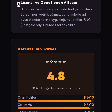
Lisanslı ve Denetlenen Altyapı
🔒
Uluslararası lisans kapsamında faaliyet gösteren
Betsat, periyodik bağımsız denetimlerle adil
oyun standartlarına uygunluğunu kanıtlar. RNG
(Rastgele Sayı Üreteci) sertifikalıdır.
Betsat Puan Karnesi
⭐⭐⭐⭐⭐
4.8
28.450 değerlendirme ortalaması
Oran Kalitesi
9.6/10
Çekim Hızı
9.4/10