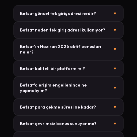
Betsat güncel tek giriş adresi nedir?
▼
Betsat'ın tek ve doğrulanmış güncel giriş adresi
Betsat neden tek giriş adresi kullanıyor?
▼
tr.betsat-gunceltekgiris.com
'dur. Bu adres her
güncelleme sonrası yenilenir ve erişim
Betsat, kullanıcı güvenliğini sağlamak ve phishing
sorunsuzluğu garanti edilir.
Betsat'ın Haziran 2026 aktif bonusları
sitelerinden korumak amacıyla tek ve doğrulanmış
▼
neler?
bir giriş adresi politikası benimser. Bu sayede yanlış
siteye giriş riski ortadan kalkar.
Haziran 2026'da aktif kampanyalar:
%100
Betsat kaliteli bir platform mı?
▼
hoşgeldin bonusu
, hafta sonu
%50 yatırım
bonusu
, Pazartesi
%15 kayıp iadesi
, günlük 50
Evet. Betsat 28.450 kullanıcı değerlendirmesinde
freespin, kripto ile
%30 bonus
, çevrimsiz nakit geri
Betsat'a erişim engellenince ne
4.8/5 ortalama puana sahiptir. Oran kalitesi 9.6,
▼
yapmalıyım?
ödeme ve VIP Elmas paketi.
çekim hızı 9.4, oyun çeşitliliği 9.5 puanla sektörün üst
segmentinde yer almaktadır.
Bu sayfayı yenileyin; güncel adres hızla güncellenir.
Betsat para çekme süresi ne kadar?
▼
DNS'yi Cloudflare (1.1.1.1) olarak değiştirin veya
Betsat mobil uygulamasını kullanın. Uygulama DNS
Ortalama çekim süresi
8 dakikadır
. Papara ve
engelinden etkilenmez.
Betsat çevrimsiz bonus sunuyor mu?
▼
kripto çekimleri çoğunlukla 3 dakikanın altında
gerçekleşir. Banka havalesi 1-3 saat, VIP üyelerde
Evet. Betsat belirli dönemlerde
çevrimsiz nakit