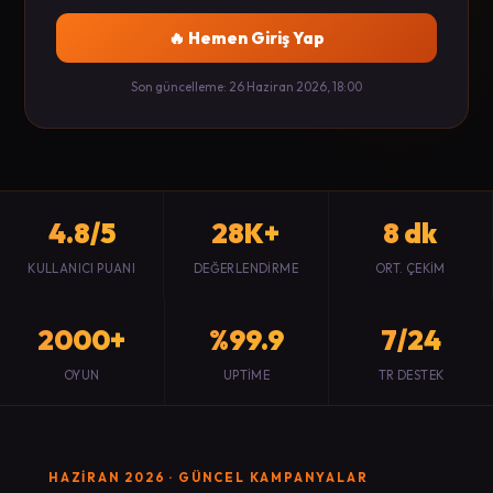
🔥 Hemen Giriş Yap
Son güncelleme: 26 Haziran 2026, 18:00
4.8/5
28K+
8 dk
KULLANICI PUANI
DEĞERLENDIRME
ORT. ÇEKIM
2000+
%99.9
7/24
OYUN
UPTIME
TR DESTEK
HAZIRAN 2026 · GÜNCEL KAMPANYALAR