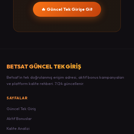
🔥 Güncel Tek Girişe Git
BETSAT GÜNCEL TEK GİRİŞ
Betsat'ın tek doğrulanmış erişim adresi, aktif bonus kampanyaları
ve platform kalite rehberi. 7/24 güncellenir.
SAYFALAR
Güncel Tek Giriş
Aktif Bonuslar
Kalite Analizi