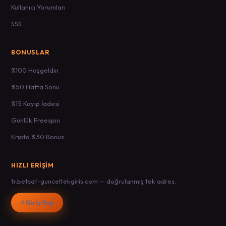
Kullanıcı Yorumları
SSS
BONUSLAR
%100 Hoşgeldin
%50 Hafta Sonu
%15 Kayıp İadesi
Günlük Freespin
Kripto %30 Bonus
HIZLI ERIŞIM
tr.betsat-gunceltekgiris.com — doğrulanmış tek adres.
⚡ Giriş Yap