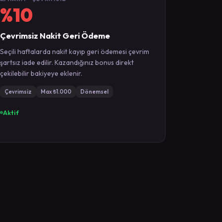
%10
Çevrimsiz Nakit Geri Ödeme
Seçili haftalarda nakit kayıp geri ödemesi çevrim
şartsız iade edilir. Kazandığınız bonus direkt
çekilebilir bakiyeye eklenir.
Çevrimsiz
Max ₺1.000
Dönemsel
Aktif