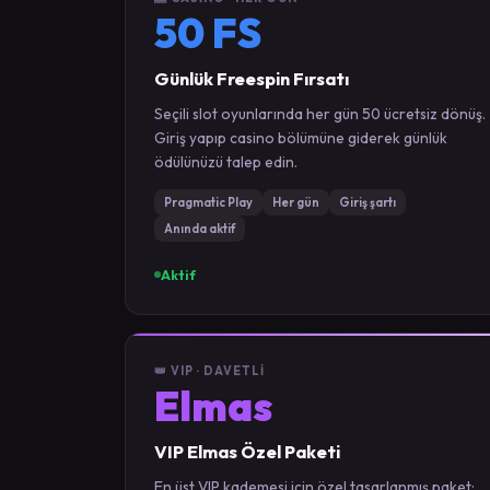
50 FS
Günlük Freespin Fırsatı
Seçili slot oyunlarında her gün 50 ücretsiz dönüş.
Giriş yapıp casino bölümüne giderek günlük
ödülünüzü talep edin.
Pragmatic Play
Her gün
Giriş şartı
Anında aktif
Aktif
👑 VIP · DAVETLI
Elmas
VIP Elmas Özel Paketi
En üst VIP kademesi için özel tasarlanmış paket: