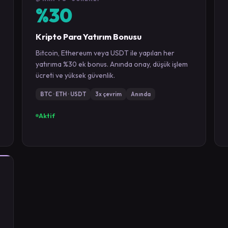
%30
Kripto Para Yatırım Bonusu
Bitcoin, Ethereum veya USDT ile yapılan her
yatırıma %30 ek bonus. Anında onay, düşük işlem
ücreti ve yüksek güvenlik.
BTC · ETH · USDT
3x çevrim
Anında
Aktif