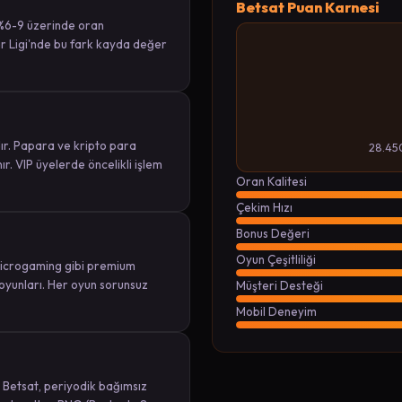
Betsat Puan Karnesi
 %6-9 üzerinde oran
ar Ligi'nde bu fark kayda değer
ır. Papara ve kripto para
28.45
r. VIP üyelerde öncelikli işlem
Oran Kalitesi
Çekim Hızı
Bonus Değeri
Oyun Çeşitliliği
Microgaming gibi premium
oyunları. Her oyun sorunsuz
Müşteri Desteği
Mobil Deneyim
 Betsat, periyodik bağımsız