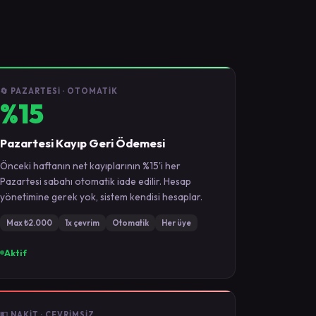
🔄 PAZARTESI · OTOMATIK
%15
Pazartesi Kayıp Geri Ödemesi
Önceki haftanın net kayıplarının %15'i her
Pazartesi sabahı otomatik iade edilir. Hesap
yönetimine gerek yok, sistem kendisi hesaplar.
Max ₺2.000
1x çevrim
Otomatik
Her üye
Aktif
💵 NAKIT · ÇEVRIMSIZ