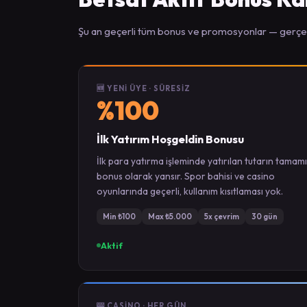
Şu an geçerli tüm bonus ve promosyonlar — gerçek
🆕 YENI ÜYE · SÜRESIZ
%100
İlk Yatırım Hoşgeldin Bonusu
İlk para yatırma işleminde yatırılan tutarın tamamı
bonus olarak yansır. Spor bahisi ve casino
oyunlarında geçerli, kullanım kısıtlaması yok.
Min ₺100
Max ₺5.000
5x çevrim
30 gün
Aktif
🎰 CASINO · HER GÜN