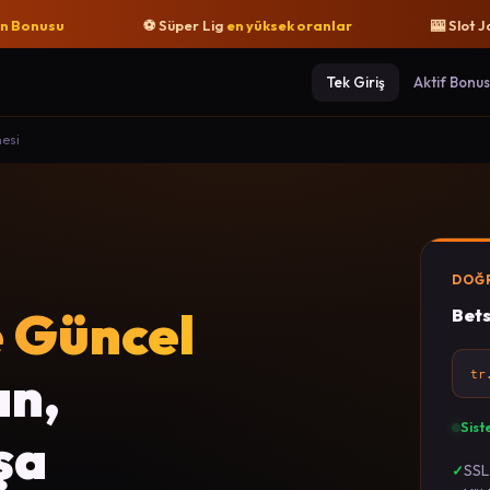
u
⚽ Süper Lig
en yüksek oranlar
🎰 Slot Jackpot:
₺
Tek Giriş
Aktif Bonus
mesi
DOĞR
e Güncel
Bets
an,
tr
Sist
şa
SSL 