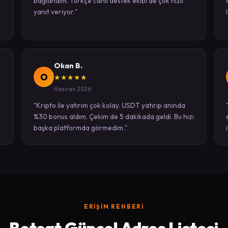
bağlandım. Türkçe canlı destek ekibi de çok hızlı
yanıt veriyor."
Okan B.
O
★★★★★
Haziran 2026
"Kripto ile yatırım çok kolay. USDT yatırıp anında
%30 bonus aldım. Çekim de 5 dakikada geldi. Bu hızı
başka platformda görmedim."
ERIŞIM REHBERI