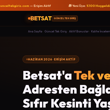
giris.com
— Erişim Aktif
🎁 Yeni Üye:
%100 Hoşgeldin Bonus
BETSAT
GÜNCEL TEK GİRİŞ
Ana Sayfa
Güncel Tek Giriş
Aktif Bonuslar
Kalite İncele
HAZIRAN 2026 · ERIŞIM AKTIF
Betsat'a
Tek v
Adresten Bağl
Sıfır Kesinti Ya