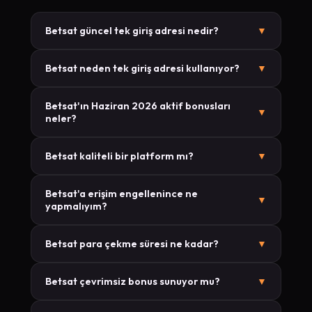
Betsat güncel tek giriş adresi nedir?
▼
Betsat'ın tek ve doğrulanmış güncel giriş adresi
Betsat neden tek giriş adresi kullanıyor?
▼
tr.betsat-gunceltekgiris.com
'dur. Bu adres her
güncelleme sonrası yenilenir ve erişim
Betsat, kullanıcı güvenliğini sağlamak ve phishing
sorunsuzluğu garanti edilir.
Betsat'ın Haziran 2026 aktif bonusları
sitelerinden korumak amacıyla tek ve doğrulanmış
▼
neler?
bir giriş adresi politikası benimser. Bu sayede yanlış
siteye giriş riski ortadan kalkar.
Haziran 2026'da aktif kampanyalar:
%100
Betsat kaliteli bir platform mı?
▼
hoşgeldin bonusu
, hafta sonu
%50 yatırım
bonusu
, Pazartesi
%15 kayıp iadesi
, günlük 50
Evet. Betsat 28.450 kullanıcı değerlendirmesinde
freespin, kripto ile
%30 bonus
, çevrimsiz nakit geri
Betsat'a erişim engellenince ne
4.8/5 ortalama puana sahiptir. Oran kalitesi 9.6,
▼
yapmalıyım?
ödeme ve VIP Elmas paketi.
çekim hızı 9.4, oyun çeşitliliği 9.5 puanla sektörün üst
segmentinde yer almaktadır.
Bu sayfayı yenileyin; güncel adres hızla güncellenir.
Betsat para çekme süresi ne kadar?
▼
DNS'yi Cloudflare (1.1.1.1) olarak değiştirin veya
Betsat mobil uygulamasını kullanın. Uygulama DNS
Ortalama çekim süresi
8 dakikadır
. Papara ve
engelinden etkilenmez.
Betsat çevrimsiz bonus sunuyor mu?
▼
kripto çekimleri çoğunlukla 3 dakikanın altında
gerçekleşir. Banka havalesi 1-3 saat, VIP üyelerde
Evet. Betsat belirli dönemlerde
çevrimsiz nakit