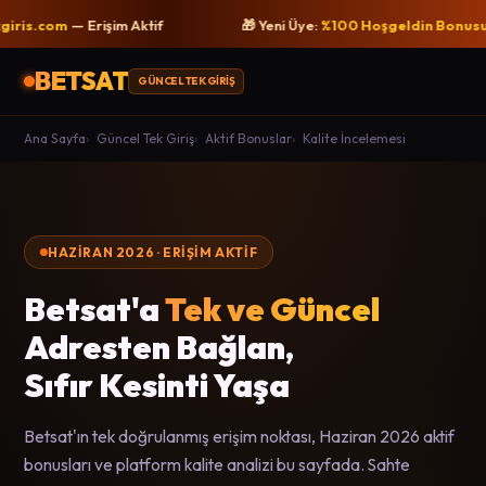
.com
— Erişim Aktif
🎁 Yeni Üye:
%100 Hoşgeldin Bonusu
BETSAT
GÜNCEL TEK GİRİŞ
Ana Sayfa
Güncel Tek Giriş
Aktif Bonuslar
Kalite İncelemesi
HAZIRAN 2026 · ERIŞIM AKTIF
Betsat'a
Tek ve Güncel
Adresten Bağlan,
Sıfır Kesinti Yaşa
Betsat'ın tek doğrulanmış erişim noktası, Haziran 2026 aktif
bonusları ve platform kalite analizi bu sayfada. Sahte