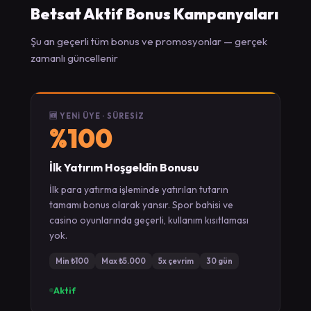
Betsat Aktif Bonus Kampanyaları
Şu an geçerli tüm bonus ve promosyonlar — gerçek
zamanlı güncellenir
🆕 YENI ÜYE · SÜRESIZ
%100
İlk Yatırım Hoşgeldin Bonusu
İlk para yatırma işleminde yatırılan tutarın
tamamı bonus olarak yansır. Spor bahisi ve
casino oyunlarında geçerli, kullanım kısıtlaması
yok.
Min ₺100
Max ₺5.000
5x çevrim
30 gün
Aktif