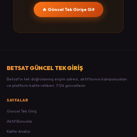
🔥 Güncel Tek Girişe Git
BETSAT GÜNCEL TEK GİRİŞ
Betsat'ın tek doğrulanmış erişim adresi, aktif bonus kampanyaları
ve platform kalite rehberi. 7/24 güncellenir.
SAYFALAR
Güncel Tek Giriş
Aktif Bonuslar
Kalite Analizi