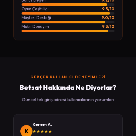
Bonus Değeri
9.2/10
Oyun Çeşitliliği
9.5/10
Müşteri Desteği
9.0/10
Mobil Deneyim
9.3/10
GERÇEK KULLANICI DENEYIMLERI
Betsat Hakkında Ne Diyorlar?
Güncel tek giriş adresi kullanıcılarının yorumları
Kerem A.
K
★★★★★