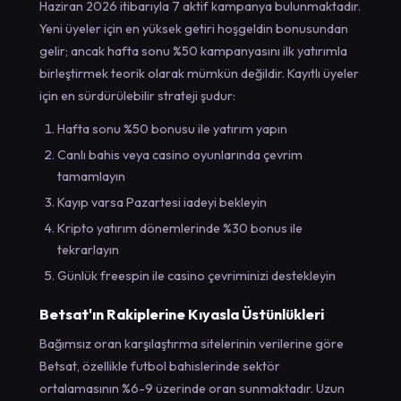
Haziran 2026 itibarıyla 7 aktif kampanya bulunmaktadır.
Yeni üyeler için en yüksek getiri hoşgeldin bonusundan
gelir; ancak hafta sonu %50 kampanyasını ilk yatırımla
birleştirmek teorik olarak mümkün değildir. Kayıtlı üyeler
için en sürdürülebilir strateji şudur:
Hafta sonu %50 bonusu ile yatırım yapın
Canlı bahis veya casino oyunlarında çevrim
tamamlayın
Kayıp varsa Pazartesi iadeyi bekleyin
Kripto yatırım dönemlerinde %30 bonus ile
tekrarlayın
Günlük freespin ile casino çevriminizi destekleyin
Betsat'ın Rakiplerine Kıyasla Üstünlükleri
Bağımsız oran karşılaştırma sitelerinin verilerine göre
Betsat, özellikle futbol bahislerinde sektör
ortalamasının %6-9 üzerinde oran sunmaktadır. Uzun