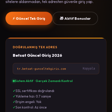
sitelere aldanmadan, tek adresten güvenle giriş yap.
⚡ Güncel Tek Giriş
🎁 Aktif Bonuslar
DOĞRULANMIŞ TEK ADRES
Betsat Güncel Giriş 2026
Kopyala
tr.betsat-gunceltekgiris.com
Sistem Aktif · Gerçek Zamanlı Kontrol
SSL sertifikası doğrulandı
Yükleme hızı: 0.7 saniye
Erişim engeli: Yok
Son kontrol: Az önce