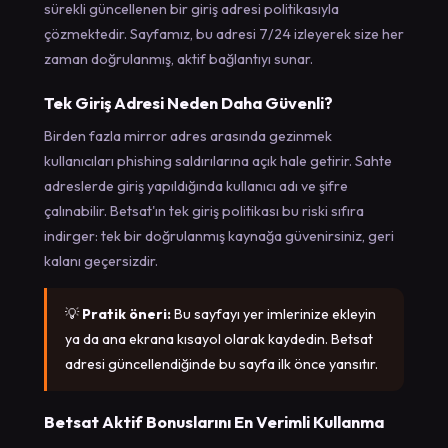
sürekli güncellenen bir giriş adresi politikasıyla
çözmektedir. Sayfamız, bu adresi 7/24 izleyerek size her
zaman doğrulanmış, aktif bağlantıyı sunar.
Tek Giriş Adresi Neden Daha Güvenli?
Birden fazla mirror adres arasında gezinmek
kullanıcıları phishing saldırılarına açık hale getirir. Sahte
adreslerde giriş yapıldığında kullanıcı adı ve şifre
çalınabilir. Betsat'ın tek giriş politikası bu riski sıfıra
indirger: tek bir doğrulanmış kaynağa güvenirsiniz, geri
kalanı geçersizdir.
💡
Pratik öneri:
Bu sayfayı yer imlerinize ekleyin
ya da ana ekrana kısayol olarak kaydedin. Betsat
adresi güncellendiğinde bu sayfa ilk önce yansıtır.
Betsat Aktif Bonuslarını En Verimli Kullanma