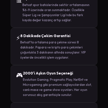
📊
Betsat spor bahislerinde sektör ortalamasının
%6-9 üzerinde oran sunmaktadır. Özellikle
Süper Lig ve Şampiyonlar Ligi'nde bu fark
kayda değer kazanç artışı sağlar.
8 Dakikada Çekim Garantisi
⚡
Betsat'ta ortalama para çekme süresi 8
dakikadır. Papara ve kripto para çekimleri
çoğunlukla 3 dakikanın altında sonuçlanır. VIP
üyelerde öncelikli işlem uygulanır.
2000'i Aşkın Oyun Seçeneği
🎮
Evolution Gaming, Pragmatic Play, NetEnt ve
Microgaming gibi premium sağlayıcılardan slot,
canlı masa ve game show oyunları. Her oyun
sorunsuz akış garantisiyle sunulur.