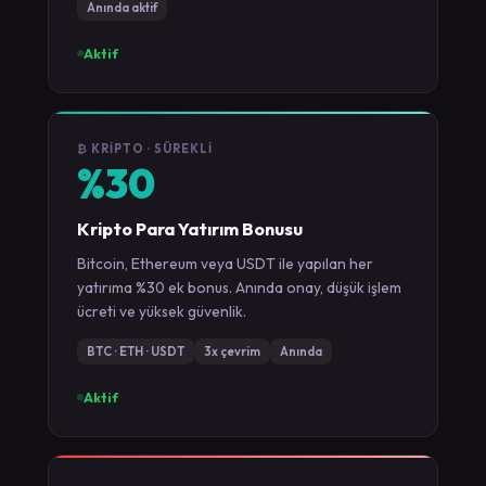
Anında aktif
Aktif
₿ KRIPTO · SÜREKLI
%30
Kripto Para Yatırım Bonusu
Bitcoin, Ethereum veya USDT ile yapılan her
yatırıma %30 ek bonus. Anında onay, düşük işlem
ücreti ve yüksek güvenlik.
BTC · ETH · USDT
3x çevrim
Anında
Aktif