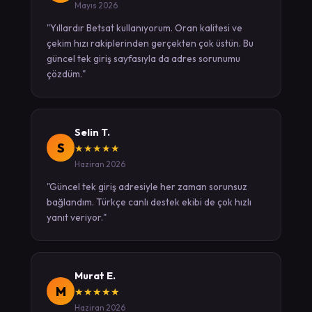
Mayıs 2026
"Yıllardır Betsat kullanıyorum. Oran kalitesi ve
çekim hızı rakiplerinden gerçekten çok üstün. Bu
güncel tek giriş sayfasıyla da adres sorunumu
çözdüm."
Selin T.
S
★★★★★
Haziran 2026
"Güncel tek giriş adresiyle her zaman sorunsuz
bağlandım. Türkçe canlı destek ekibi de çok hızlı
yanıt veriyor."
Murat E.
M
★★★★★
Haziran 2026