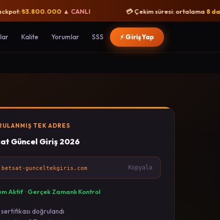
3.800.000
▲ CANLI
💳 Çekim süresi: ortalama
8 dakika
lar
Kalite
Yorumlar
SSS
⚡ Giriş Yap
ULANMIŞ TEK ADRES
at Güncel Giriş 2026
Kopyala
.betsat-gunceltekgiris.com
em Aktif · Gerçek Zamanlı Kontrol
sertifikası doğrulandı