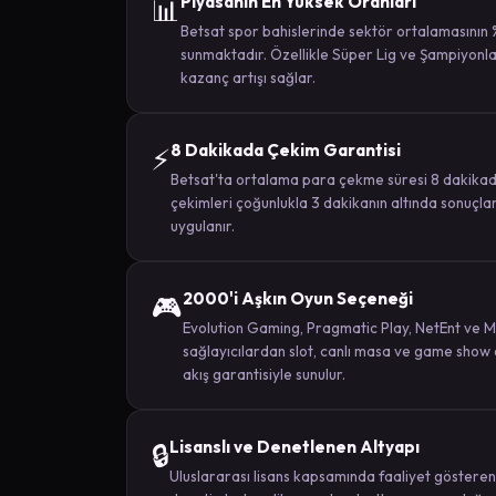
Piyasanın En Yüksek Oranları
📊
Betsat spor bahislerinde sektör ortalamasının
sunmaktadır. Özellikle Süper Lig ve Şampiyonl
kazanç artışı sağlar.
8 Dakikada Çekim Garantisi
⚡
Betsat'ta ortalama para çekme süresi 8 dakikad
çekimleri çoğunlukla 3 dakikanın altında sonuçlanı
uygulanır.
2000'i Aşkın Oyun Seçeneği
🎮
Evolution Gaming, Pragmatic Play, NetEnt ve 
sağlayıcılardan slot, canlı masa ve game show 
akış garantisiyle sunulur.
Lisanslı ve Denetlenen Altyapı
🔒
Uluslararası lisans kapsamında faaliyet gösteren