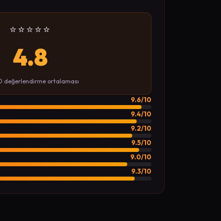
⭐⭐⭐⭐⭐
4.8
0 değerlendirme ortalaması
9.6/10
9.4/10
9.2/10
9.5/10
9.0/10
9.3/10