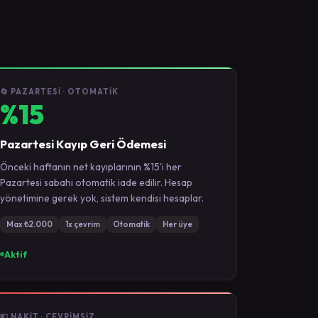
🔄 PAZARTESI · OTOMATIK
%15
Pazartesi Kayıp Geri Ödemesi
Önceki haftanın net kayıplarının %15'i her
Pazartesi sabahı otomatik iade edilir. Hesap
yönetimine gerek yok, sistem kendisi hesaplar.
Max ₺2.000
1x çevrim
Otomatik
Her üye
Aktif
💵 NAKIT · ÇEVRIMSIZ