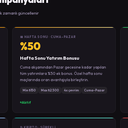
 zamanlı güncellenir
📅 HAFTA SONU · CUMA–PAZAR
%50
Hafta Sonu Yatırım Bonusu
Cuma akşamından Pazar gecesine kadar yapılan
tüm yatırımlara %50 ek bonus. Özel hafta sonu
maçlarında oran avantajıyla birleştirin.
Min ₺150
Max ₺2.500
4x çevrim
Cuma–Pazar
Aktif
₿ KRIPTO · SÜREKLI