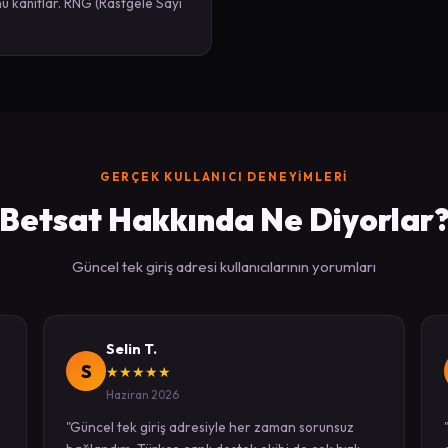
u kanıtlar. RNG (Rastgele Sayı
GERÇEK KULLANICI DENEYIMLERI
Betsat Hakkında Ne Diyorlar
Güncel tek giriş adresi kullanıcılarının yorumları
Selin T.
S
★★★★★
Haziran 2026
"Güncel tek giriş adresiyle her zaman sorunsuz