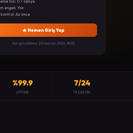
eme hızı: 0.7 saniye
im engeli: Yok
 kontrol: Az önce
🔥 Hemen Giriş Yap
Son güncelleme: 26 Haziran 2026, 18:00
%99.9
7/24
UPTIME
TR DESTEK