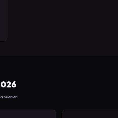
 2026
cı puanları