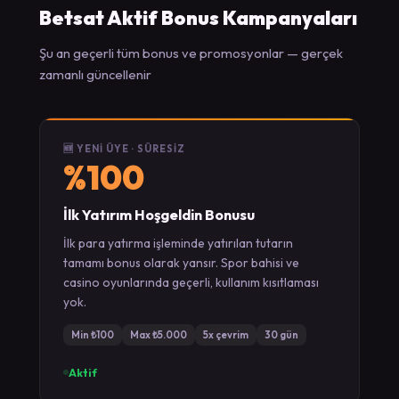
Betsat Aktif Bonus Kampanyaları
Şu an geçerli tüm bonus ve promosyonlar — gerçek
zamanlı güncellenir
🆕 YENI ÜYE · SÜRESIZ
%100
İlk Yatırım Hoşgeldin Bonusu
İlk para yatırma işleminde yatırılan tutarın
tamamı bonus olarak yansır. Spor bahisi ve
casino oyunlarında geçerli, kullanım kısıtlaması
yok.
Min ₺100
Max ₺5.000
5x çevrim
30 gün
Aktif