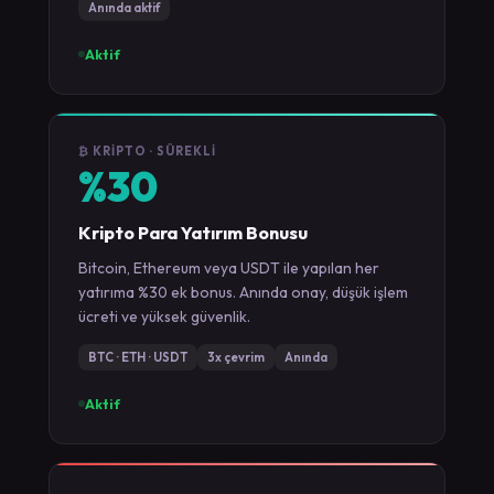
Anında aktif
Aktif
₿ KRIPTO · SÜREKLI
%30
Kripto Para Yatırım Bonusu
Bitcoin, Ethereum veya USDT ile yapılan her
yatırıma %30 ek bonus. Anında onay, düşük işlem
ücreti ve yüksek güvenlik.
BTC · ETH · USDT
3x çevrim
Anında
Aktif