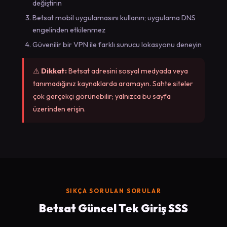
değiştirin
Betsat mobil uygulamasını kullanın; uygulama DNS
engelinden etkilenmez
Güvenilir bir VPN ile farklı sunucu lokasyonu deneyin
⚠️
Dikkat:
Betsat adresini sosyal medyada veya
tanımadığınız kaynaklarda aramayın. Sahte siteler
çok gerçekçi görünebilir; yalnızca bu sayfa
üzerinden erişin.
SIKÇA SORULAN SORULAR
Betsat Güncel Tek Giriş SSS