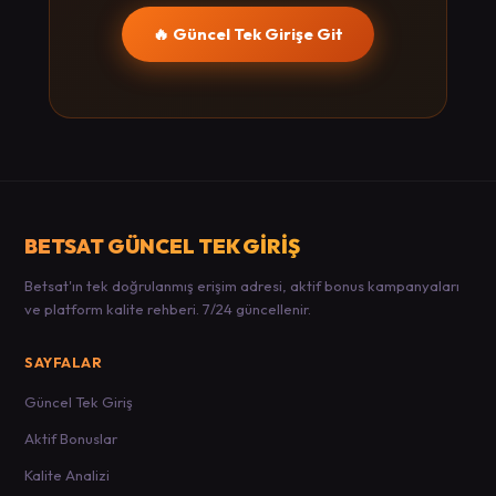
🔥 Güncel Tek Girişe Git
BETSAT GÜNCEL TEK GİRİŞ
Betsat'ın tek doğrulanmış erişim adresi, aktif bonus kampanyaları
ve platform kalite rehberi. 7/24 güncellenir.
SAYFALAR
Güncel Tek Giriş
Aktif Bonuslar
Kalite Analizi