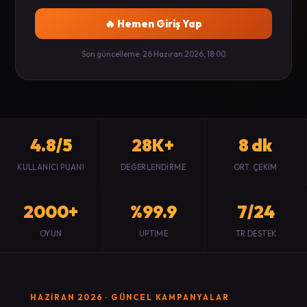
🔥 Hemen Giriş Yap
Son güncelleme: 26 Haziran 2026, 18:00
4.8/5
28K+
8 dk
KULLANICI PUANI
DEĞERLENDIRME
ORT. ÇEKIM
2000+
%99.9
7/24
OYUN
UPTIME
TR DESTEK
HAZIRAN 2026 · GÜNCEL KAMPANYALAR