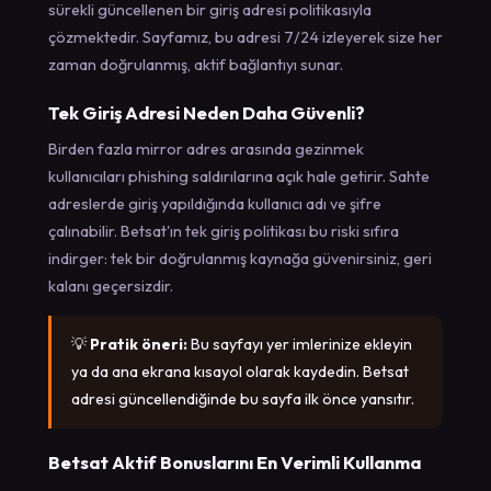
sürekli güncellenen bir giriş adresi politikasıyla
çözmektedir. Sayfamız, bu adresi 7/24 izleyerek size her
zaman doğrulanmış, aktif bağlantıyı sunar.
Tek Giriş Adresi Neden Daha Güvenli?
Birden fazla mirror adres arasında gezinmek
kullanıcıları phishing saldırılarına açık hale getirir. Sahte
adreslerde giriş yapıldığında kullanıcı adı ve şifre
çalınabilir. Betsat'ın tek giriş politikası bu riski sıfıra
indirger: tek bir doğrulanmış kaynağa güvenirsiniz, geri
kalanı geçersizdir.
💡
Pratik öneri:
Bu sayfayı yer imlerinize ekleyin
ya da ana ekrana kısayol olarak kaydedin. Betsat
adresi güncellendiğinde bu sayfa ilk önce yansıtır.
Betsat Aktif Bonuslarını En Verimli Kullanma