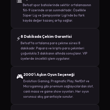
📊
Betsat spor bahislerinde sektör ortalamasının
%6-9 üzerinde oran sunmaktadır. Özellikle
Süper Lig ve Şampiyonlar Ligi'nde bu fark
kayda değer kazanç artışı sağlar.
8 Dakikada Çekim Garantisi
⚡
Betsat'ta ortalama para çekme süresi 8
dakikadır. Papara ve kripto para çekimleri
çoğunlukla 3 dakikanın altında sonuçlanır. VIP
üyelerde öncelikli işlem uygulanır.
2000'i Aşkın Oyun Seçeneği
🎮
Evolution Gaming, Pragmatic Play, NetEnt ve
Microgaming gibi premium sağlayıcılardan slot,
canlı masa ve game show oyunları. Her oyun
sorunsuz akış garantisiyle sunulur.