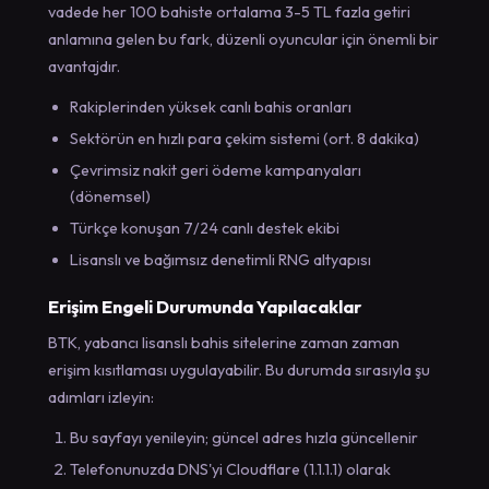
vadede her 100 bahiste ortalama 3-5 TL fazla getiri
anlamına gelen bu fark, düzenli oyuncular için önemli bir
avantajdır.
Rakiplerinden yüksek canlı bahis oranları
Sektörün en hızlı para çekim sistemi (ort. 8 dakika)
Çevrimsiz nakit geri ödeme kampanyaları
(dönemsel)
Türkçe konuşan 7/24 canlı destek ekibi
Lisanslı ve bağımsız denetimli RNG altyapısı
Erişim Engeli Durumunda Yapılacaklar
BTK, yabancı lisanslı bahis sitelerine zaman zaman
erişim kısıtlaması uygulayabilir. Bu durumda sırasıyla şu
adımları izleyin:
Bu sayfayı yenileyin; güncel adres hızla güncellenir
Telefonunuzda DNS'yi Cloudflare (1.1.1.1) olarak