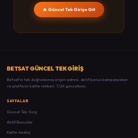
🔥 Güncel Tek Girişe Git
BETSAT GÜNCEL TEK GİRİŞ
Betsat'ın tek doğrulanmış erişim adresi, aktif bonus kampanyaları
ve platform kalite rehberi. 7/24 güncellenir.
SAYFALAR
Güncel Tek Giriş
Aktif Bonuslar
Kalite Analizi