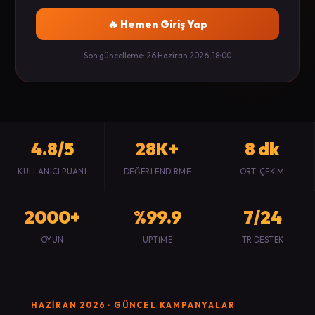
🔥 Hemen Giriş Yap
Son güncelleme: 26 Haziran 2026, 18:00
4.8/5
28K+
8 dk
KULLANICI PUANI
DEĞERLENDIRME
ORT. ÇEKIM
2000+
%99.9
7/24
OYUN
UPTIME
TR DESTEK
HAZIRAN 2026 · GÜNCEL KAMPANYALAR