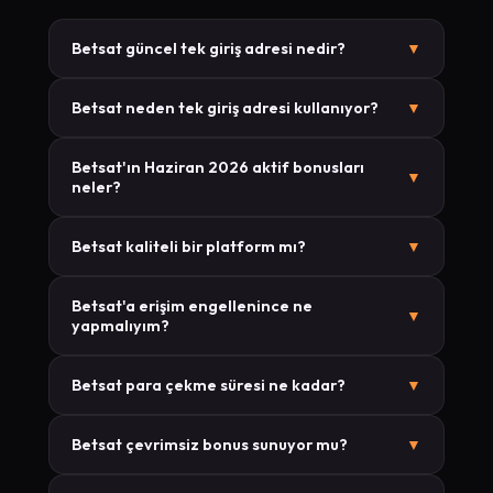
Betsat güncel tek giriş adresi nedir?
▼
Betsat'ın tek ve doğrulanmış güncel giriş adresi
Betsat neden tek giriş adresi kullanıyor?
▼
tr.betsat-gunceltekgiris.com
'dur. Bu adres her
güncelleme sonrası yenilenir ve erişim
Betsat, kullanıcı güvenliğini sağlamak ve phishing
sorunsuzluğu garanti edilir.
Betsat'ın Haziran 2026 aktif bonusları
sitelerinden korumak amacıyla tek ve doğrulanmış
▼
neler?
bir giriş adresi politikası benimser. Bu sayede yanlış
siteye giriş riski ortadan kalkar.
Haziran 2026'da aktif kampanyalar:
%100
Betsat kaliteli bir platform mı?
▼
hoşgeldin bonusu
, hafta sonu
%50 yatırım
bonusu
, Pazartesi
%15 kayıp iadesi
, günlük 50
Evet. Betsat 28.450 kullanıcı değerlendirmesinde
freespin, kripto ile
%30 bonus
, çevrimsiz nakit geri
Betsat'a erişim engellenince ne
4.8/5 ortalama puana sahiptir. Oran kalitesi 9.6,
▼
yapmalıyım?
ödeme ve VIP Elmas paketi.
çekim hızı 9.4, oyun çeşitliliği 9.5 puanla sektörün üst
segmentinde yer almaktadır.
Bu sayfayı yenileyin; güncel adres hızla güncellenir.
Betsat para çekme süresi ne kadar?
▼
DNS'yi Cloudflare (1.1.1.1) olarak değiştirin veya
Betsat mobil uygulamasını kullanın. Uygulama DNS
Ortalama çekim süresi
8 dakikadır
. Papara ve
engelinden etkilenmez.
Betsat çevrimsiz bonus sunuyor mu?
▼
kripto çekimleri çoğunlukla 3 dakikanın altında
gerçekleşir. Banka havalesi 1-3 saat, VIP üyelerde
Evet. Betsat belirli dönemlerde
çevrimsiz nakit