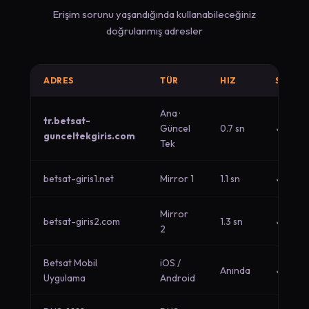
Erişim sorunu yaşandığında kullanabileceğiniz
doğrulanmış adresler
ADRES
TÜR
HIZ
SSL
Ana ·
tr.betsat-
Güncel
0.7 sn
✓
gunceltekgiris.com
Tek
betsat-giris1.net
Mirror 1
1.1 sn
✓
Mirror
betsat-giris2.com
1.3 sn
✓
2
Betsat Mobil
iOS /
Anında
✓
Uygulama
Android