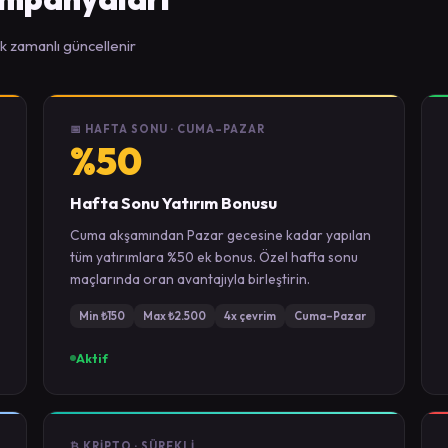
 zamanlı güncellenir
📅 HAFTA SONU · CUMA–PAZAR
%50
Hafta Sonu Yatırım Bonusu
Cuma akşamından Pazar gecesine kadar yapılan
tüm yatırımlara %50 ek bonus. Özel hafta sonu
maçlarında oran avantajıyla birleştirin.
Min ₺150
Max ₺2.500
4x çevrim
Cuma–Pazar
Aktif
₿ KRIPTO · SÜREKLI