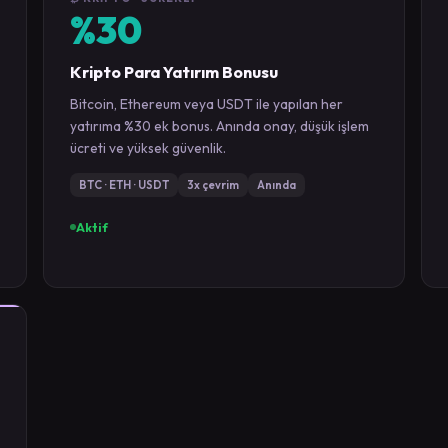
%30
Kripto Para Yatırım Bonusu
Bitcoin, Ethereum veya USDT ile yapılan her
yatırıma %30 ek bonus. Anında onay, düşük işlem
ücreti ve yüksek güvenlik.
BTC · ETH · USDT
3x çevrim
Anında
Aktif