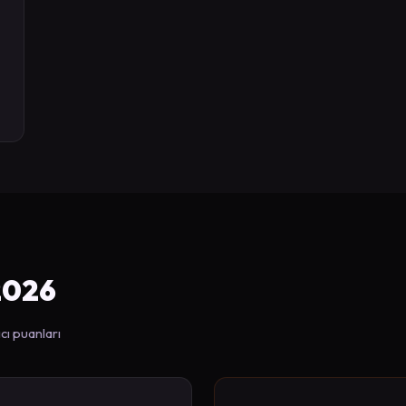
 2026
cı puanları