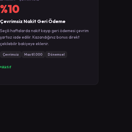
%10
Çevrimsiz Nakit Geri Ödeme
Seçili haftalarda nakit kayıp geri ödemesi çevrim
şartsız iade edilir. Kazandığınız bonus direkt
çekilebilir bakiyeye eklenir.
Çevrimsiz
Max ₺1.000
Dönemsel
Aktif