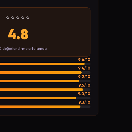
⭐⭐⭐⭐⭐
4.8
0 değerlendirme ortalaması
9.6/10
9.4/10
9.2/10
9.5/10
9.0/10
9.3/10