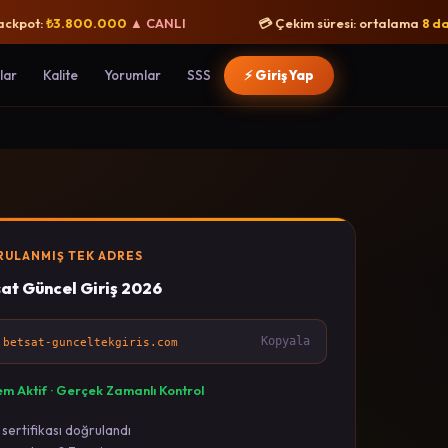
3.800.000
▲ CANLI
💳 Çekim süresi: ortalama
8 dakika
lar
Kalite
Yorumlar
SSS
⚡ Giriş Yap
ULANMIŞ TEK ADRES
at Güncel Giriş 2026
Kopyala
.betsat-gunceltekgiris.com
em Aktif · Gerçek Zamanlı Kontrol
sertifikası doğrulandı