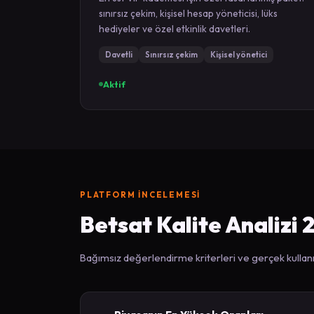
sınırsız çekim, kişisel hesap yöneticisi, lüks
hediyeler ve özel etkinlik davetleri.
Davetli
Sınırsız çekim
Kişisel yönetici
Aktif
PLATFORM İNCELEMESI
Betsat Kalite Analizi
Bağımsız değerlendirme kriterleri ve gerçek kullanı