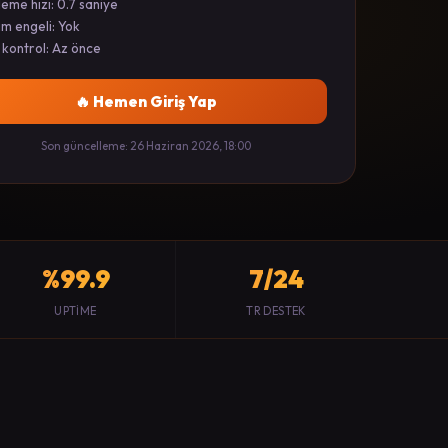
eme hızı: 0.7 saniye
im engeli: Yok
 kontrol: Az önce
🔥 Hemen Giriş Yap
Son güncelleme: 26 Haziran 2026, 18:00
%99.9
7/24
UPTIME
TR DESTEK