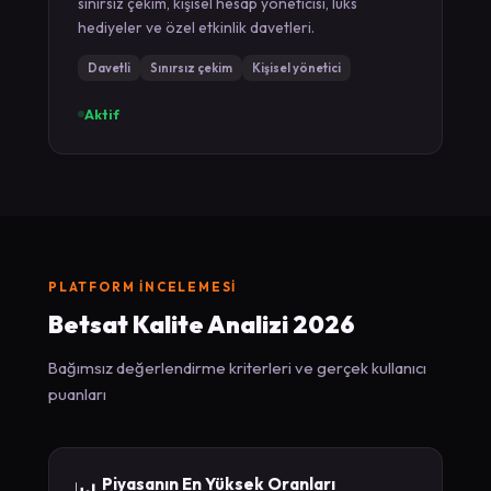
sınırsız çekim, kişisel hesap yöneticisi, lüks
hediyeler ve özel etkinlik davetleri.
Davetli
Sınırsız çekim
Kişisel yönetici
Aktif
PLATFORM İNCELEMESI
Betsat Kalite Analizi 2026
Bağımsız değerlendirme kriterleri ve gerçek kullanıcı
puanları
Piyasanın En Yüksek Oranları