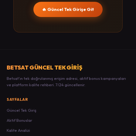
🔥 Güncel Tek Girişe Git
BETSAT GÜNCEL TEK GİRİŞ
Betsat'ın tek doğrulanmış erişim adresi, aktif bonus kampanyaları
ve platform kalite rehberi. 7/24 güncellenir.
SAYFALAR
Güncel Tek Giriş
Aktif Bonuslar
Kalite Analizi