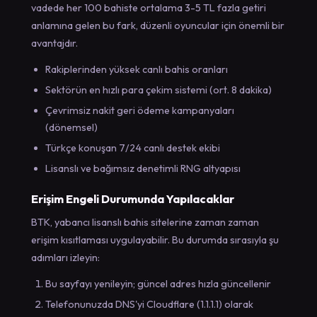
vadede her 100 bahiste ortalama 3-5 TL fazla getiri
anlamına gelen bu fark, düzenli oyuncular için önemli bir
avantajdır.
Rakiplerinden yüksek canlı bahis oranları
Sektörün en hızlı para çekim sistemi (ort. 8 dakika)
Çevrimsiz nakit geri ödeme kampanyaları
(dönemsel)
Türkçe konuşan 7/24 canlı destek ekibi
Lisanslı ve bağımsız denetimli RNG altyapısı
Erişim Engeli Durumunda Yapılacaklar
BTK, yabancı lisanslı bahis sitelerine zaman zaman
erişim kısıtlaması uygulayabilir. Bu durumda sırasıyla şu
adımları izleyin:
Bu sayfayı yenileyin; güncel adres hızla güncellenir
Telefonunuzda DNS'yi Cloudflare (1.1.1.1) olarak