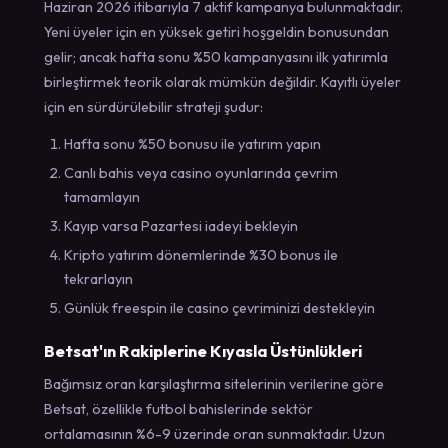
Haziran 2026 itibarıyla 7 aktif kampanya bulunmaktadır.
Yeni üyeler için en yüksek getiri hoşgeldin bonusundan
gelir; ancak hafta sonu %50 kampanyasını ilk yatırımla
birleştirmek teorik olarak mümkün değildir. Kayıtlı üyeler
için en sürdürülebilir strateji şudur:
Hafta sonu %50 bonusu ile yatırım yapın
Canlı bahis veya casino oyunlarında çevrim
tamamlayın
Kayıp varsa Pazartesi iadeyi bekleyin
Kripto yatırım dönemlerinde %30 bonus ile
tekrarlayın
Günlük freespin ile casino çevriminizi destekleyin
Betsat'ın Rakiplerine Kıyasla Üstünlükleri
Bağımsız oran karşılaştırma sitelerinin verilerine göre
Betsat, özellikle futbol bahislerinde sektör
ortalamasının %6-9 üzerinde oran sunmaktadır. Uzun