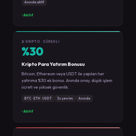
Anında aktif
Aktif
₿ KRIPTO · SÜREKLI
%30
Kripto Para Yatırım Bonusu
Bitcoin, Ethereum veya USDT ile yapılan her
yatırıma %30 ek bonus. Anında onay, düşük işlem
ücreti ve yüksek güvenlik.
BTC · ETH · USDT
3x çevrim
Anında
Aktif