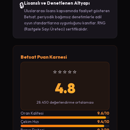
Lisanslı ve Denetlenen Altyapı
🔒
Uluslararası lisans kapsamında faaliyet gösteren
Betsat, periyodik bağımsız denetimlerle adil
oyun standartlarına uygunluğunu kanıtlar. RNG
(Rastgele Sayı Üreteci) sertifikalıdır.
Betsat Puan Karnesi
⭐⭐⭐⭐⭐
4.8
28.450 değerlendirme ortalaması
Oran Kalitesi
9.6/10
Çekim Hızı
9.4/10