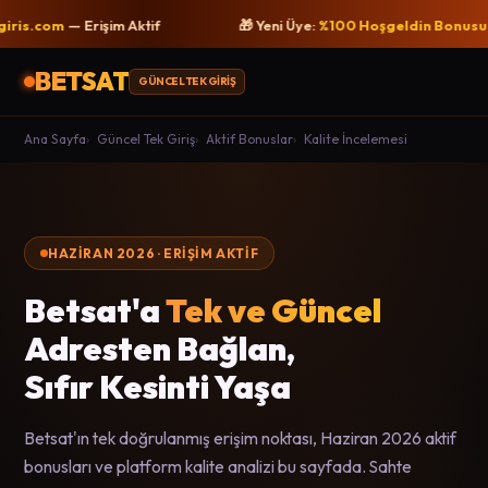
com
— Erişim Aktif
🎁 Yeni Üye:
%100 Hoşgeldin Bonusu
BETSAT
GÜNCEL TEK GİRİŞ
Ana Sayfa
Güncel Tek Giriş
Aktif Bonuslar
Kalite İncelemesi
HAZIRAN 2026 · ERIŞIM AKTIF
Betsat'a
Tek ve Güncel
Adresten Bağlan,
Sıfır Kesinti Yaşa
Betsat'ın tek doğrulanmış erişim noktası, Haziran 2026 aktif
bonusları ve platform kalite analizi bu sayfada. Sahte