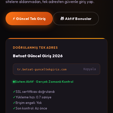
sitelere aldanmadan, tek adresten güvenle giriş yap.
⚡ Güncel Tek Giriş
🎁 Aktif Bonuslar
DOĞRULANMIŞ TEK ADRES
Betsat Güncel Giriş 2026
Kopyala
tr.betsat-gunceltekgiris.com
Sistem Aktif · Gerçek Zamanlı Kontrol
SSL sertifikası doğrulandı
Yükleme hızı: 0.7 saniye
Erişim engeli: Yok
Son kontrol: Az önce