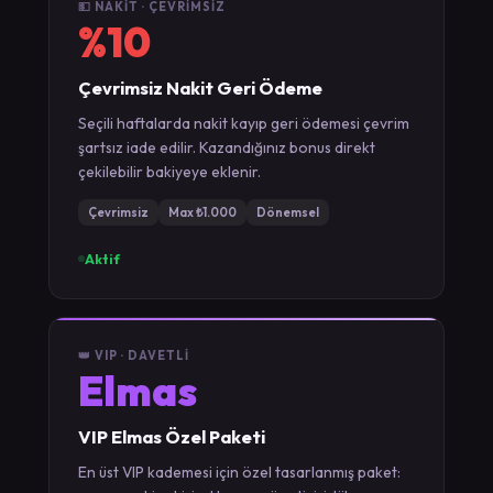
💵 NAKIT · ÇEVRIMSIZ
%10
Çevrimsiz Nakit Geri Ödeme
Seçili haftalarda nakit kayıp geri ödemesi çevrim
şartsız iade edilir. Kazandığınız bonus direkt
çekilebilir bakiyeye eklenir.
Çevrimsiz
Max ₺1.000
Dönemsel
Aktif
👑 VIP · DAVETLI
Elmas
VIP Elmas Özel Paketi
En üst VIP kademesi için özel tasarlanmış paket: