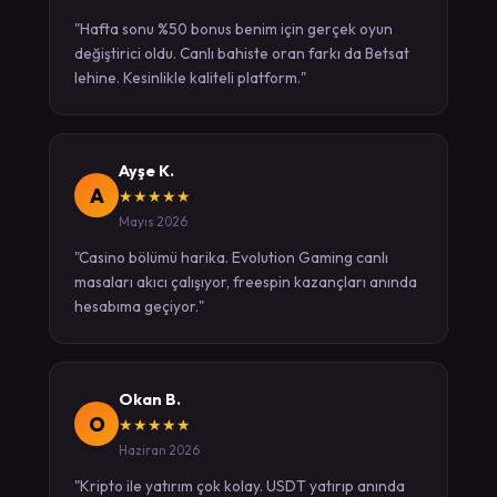
"Hafta sonu %50 bonus benim için gerçek oyun
değiştirici oldu. Canlı bahiste oran farkı da Betsat
lehine. Kesinlikle kaliteli platform."
Ayşe K.
A
★★★★★
Mayıs 2026
"Casino bölümü harika. Evolution Gaming canlı
masaları akıcı çalışıyor, freespin kazançları anında
hesabıma geçiyor."
Okan B.
O
★★★★★
Haziran 2026
"Kripto ile yatırım çok kolay. USDT yatırıp anında