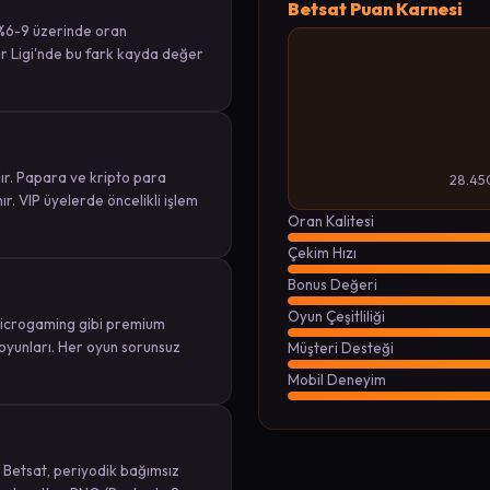
Betsat Puan Karnesi
 %6-9 üzerinde oran
ar Ligi'nde bu fark kayda değer
ır. Papara ve kripto para
28.45
r. VIP üyelerde öncelikli işlem
Oran Kalitesi
Çekim Hızı
Bonus Değeri
Oyun Çeşitliliği
Microgaming gibi premium
oyunları. Her oyun sorunsuz
Müşteri Desteği
Mobil Deneyim
 Betsat, periyodik bağımsız