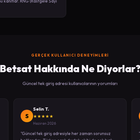
u kanıtlar. RNG (Rastgele Sayı
GERÇEK KULLANICI DENEYIMLERI
Betsat Hakkında Ne Diyorlar
Güncel tek giriş adresi kullanıcılarının yorumları
Selin T.
S
★★★★★
Haziran 2026
"Güncel tek giriş adresiyle her zaman sorunsuz