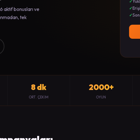
Yükl
Eriş
6 aktif bonusları ve
Son
danmadan, tek
8 dk
2000+
ORT. ÇEKIM
OYUN
ampanyaları