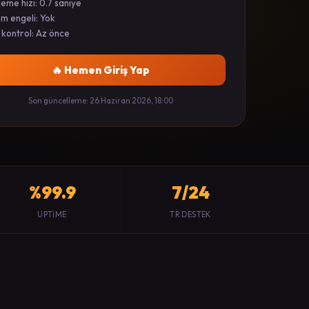
eme hızı: 0.7 saniye
im engeli: Yok
 kontrol: Az önce
🔥 Hemen Giriş Yap
Son güncelleme: 26 Haziran 2026, 18:00
%99.9
7/24
UPTIME
TR DESTEK