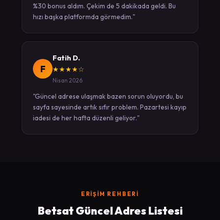
%30 bonus aldım. Çekim de 5 dakikada geldi. Bu
hızı başka platformda görmedim."
Fatih D.
F
★★★★☆
Nisan 2026
"Güncel adrese ulaşmak bazen sorun oluyordu, bu
sayfa sayesinde artık sıfır problem. Pazartesi kayıp
iadesi de her hafta düzenli geliyor."
ERIŞIM REHBERI
Betsat Güncel Adres Listesi