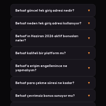
Betsat güncel tek giriş adresi nedir?
▼
Betsat'ın tek ve doğrulanmış güncel giriş adresi
Betsat neden tek giriş adresi kullanıyor?
▼
tr.betsat-gunceltekgiris.com
'dur. Bu adres her
güncelleme sonrası yenilenir ve erişim
Betsat, kullanıcı güvenliğini sağlamak ve phishing
sorunsuzluğu garanti edilir.
Betsat'ın Haziran 2026 aktif bonusları
sitelerinden korumak amacıyla tek ve doğrulanmış
▼
neler?
bir giriş adresi politikası benimser. Bu sayede yanlış
siteye giriş riski ortadan kalkar.
Haziran 2026'da aktif kampanyalar:
%100
Betsat kaliteli bir platform mı?
▼
hoşgeldin bonusu
, hafta sonu
%50 yatırım
bonusu
, Pazartesi
%15 kayıp iadesi
, günlük 50
Evet. Betsat 28.450 kullanıcı değerlendirmesinde
freespin, kripto ile
%30 bonus
, çevrimsiz nakit geri
Betsat'a erişim engellenince ne
4.8/5 ortalama puana sahiptir. Oran kalitesi 9.6,
▼
yapmalıyım?
ödeme ve VIP Elmas paketi.
çekim hızı 9.4, oyun çeşitliliği 9.5 puanla sektörün üst
segmentinde yer almaktadır.
Bu sayfayı yenileyin; güncel adres hızla güncellenir.
Betsat para çekme süresi ne kadar?
▼
DNS'yi Cloudflare (1.1.1.1) olarak değiştirin veya
Betsat mobil uygulamasını kullanın. Uygulama DNS
Ortalama çekim süresi
8 dakikadır
. Papara ve
engelinden etkilenmez.
Betsat çevrimsiz bonus sunuyor mu?
▼
kripto çekimleri çoğunlukla 3 dakikanın altında
gerçekleşir. Banka havalesi 1-3 saat, VIP üyelerde
Evet. Betsat belirli dönemlerde
çevrimsiz nakit