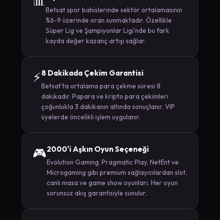
📊
Betsat spor bahislerinde sektör ortalamasının
%6-9 üzerinde oran sunmaktadır. Özellikle
Süper Lig ve Şampiyonlar Ligi'nde bu fark
kayda değer kazanç artışı sağlar.
8 Dakikada Çekim Garantisi
⚡
Betsat'ta ortalama para çekme süresi 8
dakikadır. Papara ve kripto para çekimleri
çoğunlukla 3 dakikanın altında sonuçlanır. VIP
üyelerde öncelikli işlem uygulanır.
2000'i Aşkın Oyun Seçeneği
🎮
Evolution Gaming, Pragmatic Play, NetEnt ve
Microgaming gibi premium sağlayıcılardan slot,
canlı masa ve game show oyunları. Her oyun
sorunsuz akış garantisiyle sunulur.