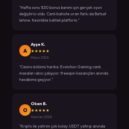
"Hafta sonu %50 bonus benim için gerçek oyun
değiştirici oldu. Canlı bahiste oran farkı da Betsat
lehine. Kesinlikle kaliteli platform."
Ayşe K.
A
★★★★★
Mayıs 2026
"Casino bölümü harika. Evolution Gaming canlı
masaları akıcı çalışıyor, freespin kazançları anında
hesabıma geçiyor."
Okan B.
O
★★★★★
Haziran 2026
"Kripto ile yatırım çok kolay. USDT yatırıp anında