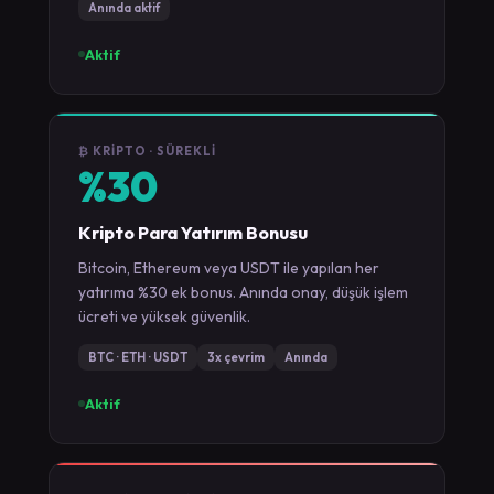
Anında aktif
Aktif
₿ KRIPTO · SÜREKLI
%30
Kripto Para Yatırım Bonusu
Bitcoin, Ethereum veya USDT ile yapılan her
yatırıma %30 ek bonus. Anında onay, düşük işlem
ücreti ve yüksek güvenlik.
BTC · ETH · USDT
3x çevrim
Anında
Aktif