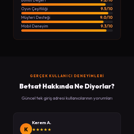
Bonus Değeri
9.2/10
Oyun Çeşitliliği
9.5/10
Müşteri Desteği
9.0/10
Mobil Deneyim
9.3/10
GERÇEK KULLANICI DENEYIMLERI
Betsat Hakkında Ne Diyorlar?
Güncel tek giriş adresi kullanıcılarının yorumları
Kerem A.
K
★★★★★