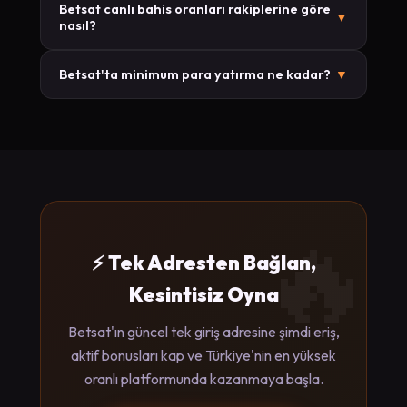
her yöntemde öncelikli işlem uygulanır.
Betsat canlı bahis oranları rakiplerine göre
geri ödeme
kampanyaları düzenler. Bu
▼
nasıl?
kampanyalarda kazanılan bonus direkt çekilebilir
bakiyeye eklenir, herhangi bir çevrim şartı
Betsat canlı bahis oranları sektör ortalamasının
Betsat'ta minimum para yatırma ne kadar?
▼
aranmaz.
%6-9 üzerindedir
. Özellikle Süper Lig,
Şampiyonlar Ligi ve NBA'de bu fark belirgindir. Uzun
Papara ile
₺50
, kripto para ile
₺50
, banka havalesi
vadede kayda değer ek kazanç anlamına gelir.
ile
₺100
'den başlar. Tüm yöntemlerde yatırım
işlemleri anında hesaba yansır.
⚡ Tek Adresten Bağlan,
Kesintisiz Oyna
Betsat'ın güncel tek giriş adresine şimdi eriş,
aktif bonusları kap ve Türkiye'nin en yüksek
oranlı platformunda kazanmaya başla.