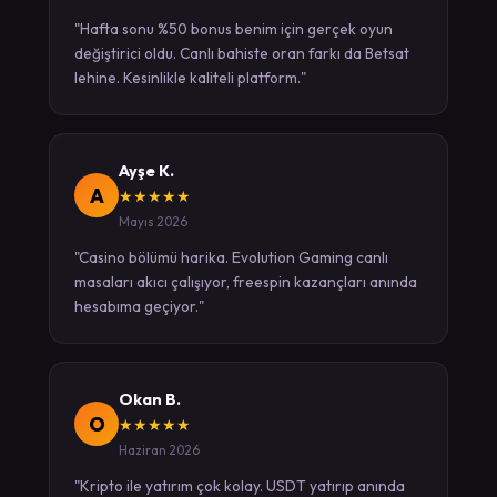
"Hafta sonu %50 bonus benim için gerçek oyun
değiştirici oldu. Canlı bahiste oran farkı da Betsat
lehine. Kesinlikle kaliteli platform."
Ayşe K.
A
★★★★★
Mayıs 2026
"Casino bölümü harika. Evolution Gaming canlı
masaları akıcı çalışıyor, freespin kazançları anında
hesabıma geçiyor."
Okan B.
O
★★★★★
Haziran 2026
"Kripto ile yatırım çok kolay. USDT yatırıp anında