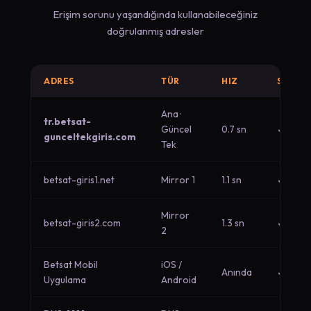
Erişim sorunu yaşandığında kullanabileceğiniz
doğrulanmış adresler
ADRES
TÜR
HIZ
SSL
Ana ·
tr.betsat-
Güncel
0.7 sn
✓
gunceltekgiris.com
Tek
betsat-giris1.net
Mirror 1
1.1 sn
✓
Mirror
betsat-giris2.com
1.3 sn
✓
2
Betsat Mobil
iOS /
Anında
✓
Uygulama
Android