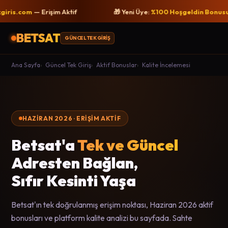
.com
— Erişim Aktif
🎁 Yeni Üye:
%100 Hoşgeldin Bonusu
BETSAT
GÜNCEL TEK GİRİŞ
Ana Sayfa
Güncel Tek Giriş
Aktif Bonuslar
Kalite İncelemesi
HAZIRAN 2026 · ERIŞIM AKTIF
Betsat'a
Tek ve Güncel
Adresten Bağlan,
Sıfır Kesinti Yaşa
Betsat'ın tek doğrulanmış erişim noktası, Haziran 2026 aktif
bonusları ve platform kalite analizi bu sayfada. Sahte