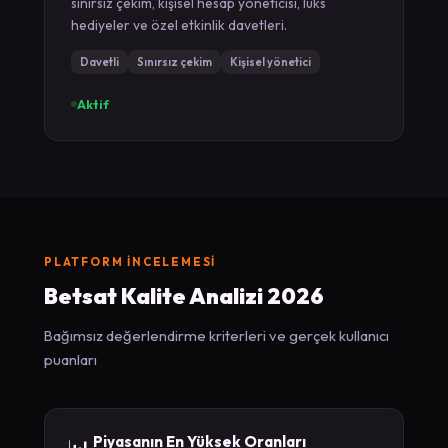
sınırsız çekim, kişisel hesap yöneticisi, lüks
hediyeler ve özel etkinlik davetleri.
Davetli
Sınırsız çekim
Kişisel yönetici
Aktif
PLATFORM İNCELEMESI
Betsat Kalite Analizi 2026
Bağımsız değerlendirme kriterleri ve gerçek kullanıcı
puanları
Piyasanın En Yüksek Oranları