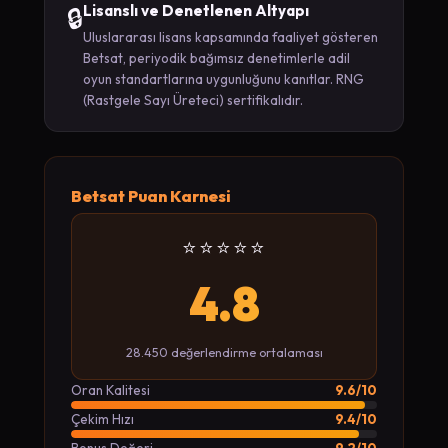
Lisanslı ve Denetlenen Altyapı
🔒
Uluslararası lisans kapsamında faaliyet gösteren
Betsat, periyodik bağımsız denetimlerle adil
oyun standartlarına uygunluğunu kanıtlar. RNG
(Rastgele Sayı Üreteci) sertifikalıdır.
Betsat Puan Karnesi
⭐⭐⭐⭐⭐
4.8
28.450 değerlendirme ortalaması
Oran Kalitesi
9.6/10
Çekim Hızı
9.4/10