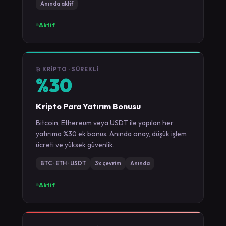
Anında aktif
Aktif
₿ KRIPTO · SÜREKLI
%30
Kripto Para Yatırım Bonusu
Bitcoin, Ethereum veya USDT ile yapılan her
yatırıma %30 ek bonus. Anında onay, düşük işlem
ücreti ve yüksek güvenlik.
BTC · ETH · USDT
3x çevrim
Anında
Aktif