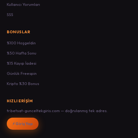
Kullanıcı Yorumları
SSS
BONUSLAR
%100 Hoşgeldin
%50 Hafta Sonu
%15 Kayıp İadesi
Günlük Freespin
Kripto %30 Bonus
HIZLI ERIŞIM
tr.betsat-gunceltekgiris.com — doğrulanmış tek adres.
⚡ Giriş Yap