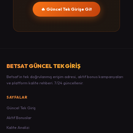
🔥 Güncel Tek Girişe Git
BETSAT GÜNCEL TEK GİRİŞ
Betsat'ın tek doğrulanmış erişim adresi, aktif bonus kampanyaları
ve platform kalite rehberi. 7/24 güncellenir.
SAYFALAR
Güncel Tek Giriş
Aktif Bonuslar
Kalite Analizi