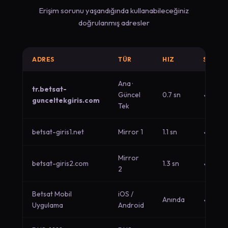
Erişim sorunu yaşandığında kullanabileceğiniz
doğrulanmış adresler
ADRES
TÜR
HIZ
SSL
Ana ·
tr.betsat-
Güncel
0.7 sn
✓
gunceltekgiris.com
Tek
betsat-giris1.net
Mirror 1
1.1 sn
✓
Mirror
betsat-giris2.com
1.3 sn
✓
2
Betsat Mobil
iOS /
Anında
✓
Uygulama
Android