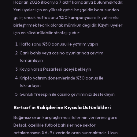
Haziran 2026 itibarıyla 7 aktif kampanya bulunmaktadır.
Yeni üyeler için en yüksek getiri hoşgeldin bonusundan
gelir; ancak hafta sonu %50 kampanyasını ilk yatırımla
birleştirmek teorik olarak mümkün değildir. Kayıtlı üyeler
için en sürdürülebilir strateji şudur:
Hafta sonu %50 bonusu ile yatırım yapın
Canlı bahis veya casino oyunlarında çevrim
tamamlayın
Kayıp varsa Pazartesi iadeyi bekleyin
Kripto yatırım dönemlerinde %30 bonus ile
tekrarlayın
Günlük freespin ile casino çevriminizi destekleyin
Betsat'ın Rakiplerine Kıyasla Üstünlükleri
Bağımsız oran karşılaştırma sitelerinin verilerine göre
Betsat, özellikle futbol bahislerinde sektör
ortalamasının %6-9 üzerinde oran sunmaktadır. Uzun