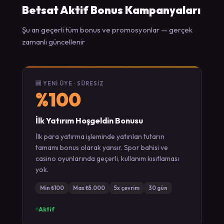
Betsat Aktif Bonus Kampanyaları
Şu an geçerli tüm bonus ve promosyonlar — gerçek
zamanlı güncellenir
🆕 YENI ÜYE · SÜRESIZ
%100
İlk Yatırım Hoşgeldin Bonusu
İlk para yatırma işleminde yatırılan tutarın
tamamı bonus olarak yansır. Spor bahisi ve
casino oyunlarında geçerli, kullanım kısıtlaması
yok.
Min ₺100
Max ₺5.000
5x çevrim
30 gün
Aktif