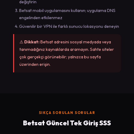
değiştirin
Betsat mobil uygulamasını kullanın; uygulama DNS
engelinden etkilenmez
Güvenilir bir VPN ile farklı sunucu lokasyonu deneyin
⚠️
Dikkat:
Betsat adresini sosyal medyada veya
tanımadığınız kaynaklarda aramayın. Sahte siteler
çok gerçekçi görünebilir; yalnızca bu sayfa
üzerinden erişin.
SIKÇA SORULAN SORULAR
Betsat Güncel Tek Giriş SSS