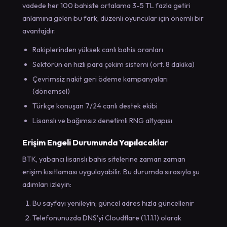
vadede her 100 bahiste ortalama 3-5 TL fazla getiri
anlamına gelen bu fark, düzenli oyuncular için önemli bir
avantajdır.
Rakiplerinden yüksek canlı bahis oranları
Sektörün en hızlı para çekim sistemi (ort. 8 dakika)
Çevrimsiz nakit geri ödeme kampanyaları
(dönemsel)
Türkçe konuşan 7/24 canlı destek ekibi
Lisanslı ve bağımsız denetimli RNG altyapısı
Erişim Engeli Durumunda Yapılacaklar
BTK, yabancı lisanslı bahis sitelerine zaman zaman
erişim kısıtlaması uygulayabilir. Bu durumda sırasıyla şu
adımları izleyin:
Bu sayfayı yenileyin; güncel adres hızla güncellenir
Telefonunuzda DNS'yi Cloudflare (1.1.1.1) olarak