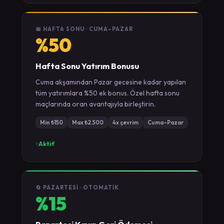
📅 HAFTA SONU · CUMA–PAZAR
%50
Hafta Sonu Yatırım Bonusu
Cuma akşamından Pazar gecesine kadar yapılan
tüm yatırımlara %50 ek bonus. Özel hafta sonu
maçlarında oran avantajıyla birleştirin.
Min ₺150
Max ₺2.500
4x çevrim
Cuma–Pazar
Aktif
🔄 PAZARTESI · OTOMATIK
%15