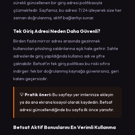
sürekli güncellenen bir giriş adresi politikasıyla
çözmektedir. Sayfamız, bu adresi 7/24 izleyerek size her
zaman doğrulanmış, aktif bağlantıyı sunar.
Tek Giriş Adresi Neden Daha Güvenli?
Birden fazla mirror adres arasında gezinmek
kullanıcıları phishing saldırılarına açık hale getirir. Sahte
adreslerde giriş yapıldığında kullanıcı adı ve şifre
çalınabilir. Betsat'ın tek giriş politikası bu riski sıfıra
indirger: tek bir doğrulanmış kaynağa güvenirsiniz, geri
kalanı geçersizdir.
💡
Pratik öneri:
Bu sayfayı yer imlerinize ekleyin
ya da ana ekrana kısayol olarak kaydedin. Betsat
adresi güncellendiğinde bu sayfa ilk önce yansıtır.
Betsat Aktif Bonuslarını En Verimli Kullanma