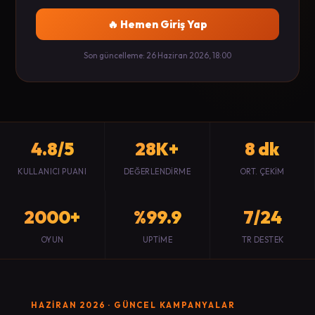
🔥 Hemen Giriş Yap
Son güncelleme: 26 Haziran 2026, 18:00
4.8/5
28K+
8 dk
KULLANICI PUANI
DEĞERLENDIRME
ORT. ÇEKIM
2000+
%99.9
7/24
OYUN
UPTIME
TR DESTEK
HAZIRAN 2026 · GÜNCEL KAMPANYALAR