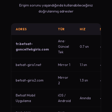
Erişim sorunu yaşandığında kullanabileceğiniz
doğrulanmış adresler
ADRES
TÜR
HIZ
SSL
Ana ·
tr.betsat-
Güncel
0.7 sn
✓
gunceltekgiris.com
Tek
betsat-giris1.net
Mirror 1
1.1 sn
✓
Mirror
betsat-giris2.com
1.3 sn
✓
2
Betsat Mobil
iOS /
Anında
✓
Uygulama
Android