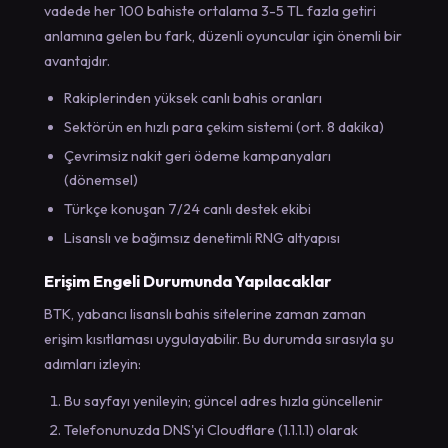
vadede her 100 bahiste ortalama 3-5 TL fazla getiri
anlamına gelen bu fark, düzenli oyuncular için önemli bir
avantajdır.
Rakiplerinden yüksek canlı bahis oranları
Sektörün en hızlı para çekim sistemi (ort. 8 dakika)
Çevrimsiz nakit geri ödeme kampanyaları
(dönemsel)
Türkçe konuşan 7/24 canlı destek ekibi
Lisanslı ve bağımsız denetimli RNG altyapısı
Erişim Engeli Durumunda Yapılacaklar
BTK, yabancı lisanslı bahis sitelerine zaman zaman
erişim kısıtlaması uygulayabilir. Bu durumda sırasıyla şu
adımları izleyin:
Bu sayfayı yenileyin; güncel adres hızla güncellenir
Telefonunuzda DNS'yi Cloudflare (1.1.1.1) olarak