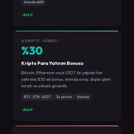
Anında aktif
Aktif
₿ KRIPTO · SÜREKLI
%30
Kripto Para Yatırım Bonusu
Bitcoin, Ethereum veya USDT ile yapılan her
yatırıma %30 ek bonus. Anında onay, düşük işlem
ücreti ve yüksek güvenlik.
BTC · ETH · USDT
3x çevrim
Anında
Aktif