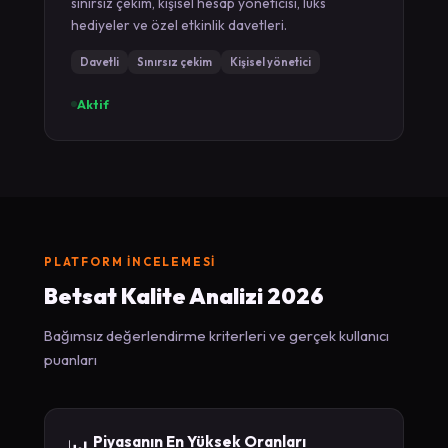
sınırsız çekim, kişisel hesap yöneticisi, lüks
hediyeler ve özel etkinlik davetleri.
Davetli
Sınırsız çekim
Kişisel yönetici
Aktif
PLATFORM İNCELEMESI
Betsat Kalite Analizi 2026
Bağımsız değerlendirme kriterleri ve gerçek kullanıcı
puanları
Piyasanın En Yüksek Oranları