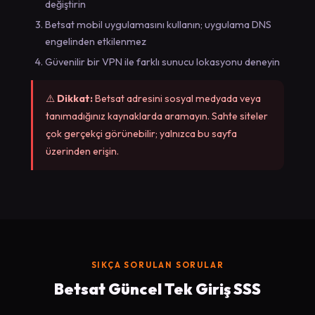
değiştirin
Betsat mobil uygulamasını kullanın; uygulama DNS
engelinden etkilenmez
Güvenilir bir VPN ile farklı sunucu lokasyonu deneyin
⚠️
Dikkat:
Betsat adresini sosyal medyada veya
tanımadığınız kaynaklarda aramayın. Sahte siteler
çok gerçekçi görünebilir; yalnızca bu sayfa
üzerinden erişin.
SIKÇA SORULAN SORULAR
Betsat Güncel Tek Giriş SSS