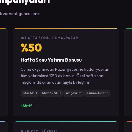
 zamanlı güncellenir
📅 HAFTA SONU · CUMA–PAZAR
%50
Hafta Sonu Yatırım Bonusu
Cuma akşamından Pazar gecesine kadar yapılan
tüm yatırımlara %50 ek bonus. Özel hafta sonu
maçlarında oran avantajıyla birleştirin.
Min ₺150
Max ₺2.500
4x çevrim
Cuma–Pazar
Aktif
₿ KRIPTO · SÜREKLI