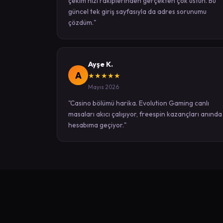
çekim hızı rakiplerinden gerçekten çok üstün. Bu
güncel tek giriş sayfasıyla da adres sorunumu
çözdüm."
Ayşe K.
A
★★★★★
Mayıs 2026
"Casino bölümü harika. Evolution Gaming canlı
masaları akıcı çalışıyor, freespin kazançları anında
hesabıma geçiyor."