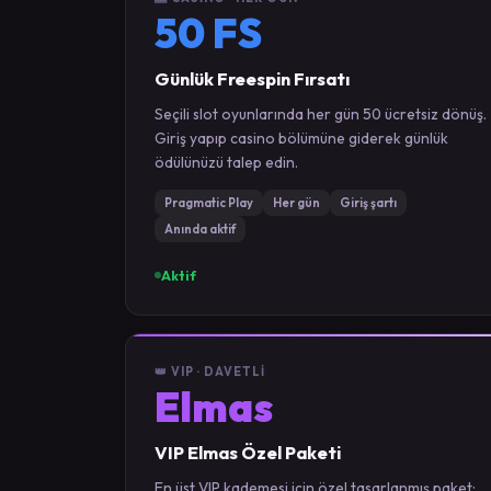
50 FS
Günlük Freespin Fırsatı
Seçili slot oyunlarında her gün 50 ücretsiz dönüş.
Giriş yapıp casino bölümüne giderek günlük
ödülünüzü talep edin.
Pragmatic Play
Her gün
Giriş şartı
Anında aktif
Aktif
👑 VIP · DAVETLI
Elmas
VIP Elmas Özel Paketi
En üst VIP kademesi için özel tasarlanmış paket: