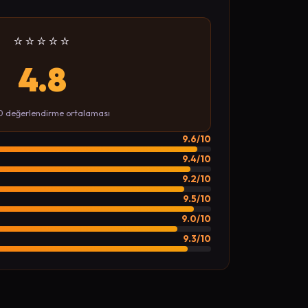
⭐⭐⭐⭐⭐
4.8
0 değerlendirme ortalaması
9.6/10
9.4/10
9.2/10
9.5/10
9.0/10
9.3/10