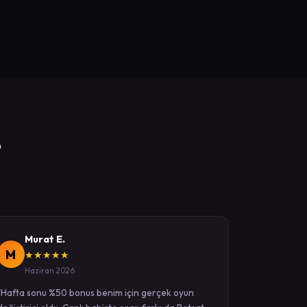
?
Murat E.
M
★★★★★
Haziran 2026
"Hafta sonu %50 bonus benim için gerçek oyun