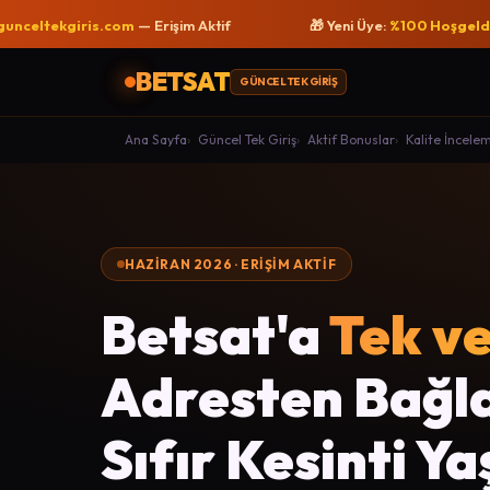
ekgiris.com
— Erişim Aktif
🎁 Yeni Üye:
%100 Hoşgeldin Bonu
BETSAT
GÜNCEL TEK GİRİŞ
Ana Sayfa
Güncel Tek Giriş
Aktif Bonuslar
Kalite İncele
HAZIRAN 2026 · ERIŞIM AKTIF
Betsat'a
Tek v
Adresten Bağl
Sıfır Kesinti Ya