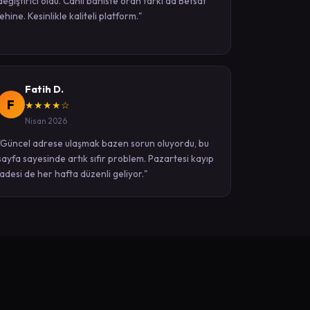
değiştirici oldu. Canlı bahiste oran farkı da Betsat
lehine. Kesinlikle kaliteli platform."
Fatih D.
F
★★★★☆
Nisan 2026
"Güncel adrese ulaşmak bazen sorun oluyordu, bu
sayfa sayesinde artık sıfır problem. Pazartesi kayıp
iadesi de her hafta düzenli geliyor."