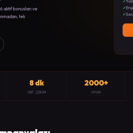
Yükl
Eriş
6 aktif bonusları ve
Son
danmadan, tek
8 dk
2000+
ORT. ÇEKIM
OYUN
ampanyaları