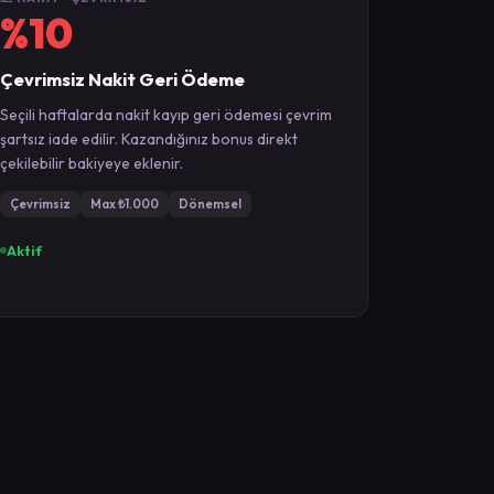
%10
Çevrimsiz Nakit Geri Ödeme
Seçili haftalarda nakit kayıp geri ödemesi çevrim
şartsız iade edilir. Kazandığınız bonus direkt
çekilebilir bakiyeye eklenir.
Çevrimsiz
Max ₺1.000
Dönemsel
Aktif