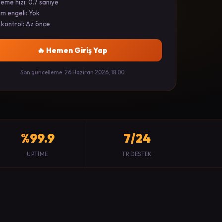
eme hızı: 0.7 saniye
im engeli: Yok
 kontrol: Az önce
🔥 Hemen Giriş Yap
Son güncelleme: 26 Haziran 2026, 18:00
%99.9
7/24
UPTIME
TR DESTEK