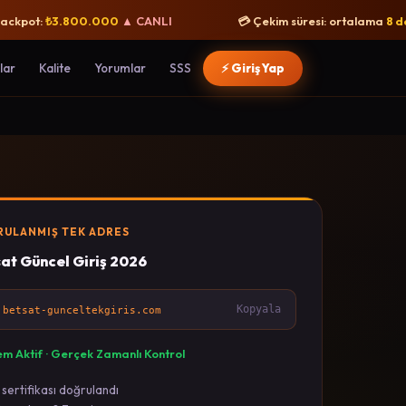
₺3.800.000
▲ CANLI
💳 Çekim süresi: ortalama
8 dakika
lar
Kalite
Yorumlar
SSS
⚡ Giriş Yap
ULANMIŞ TEK ADRES
at Güncel Giriş 2026
Kopyala
.betsat-gunceltekgiris.com
em Aktif · Gerçek Zamanlı Kontrol
sertifikası doğrulandı