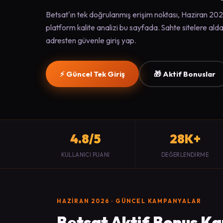
Betsat'ın tek doğrulanmış erişim noktası, Haziran 202
platform kalite analizi bu sayfada. Sahte sitelere al
adresten güvenle giriş yap.
⚡ Güncel Tek Giriş
🎁 Aktif Bonuslar
4.8/5
28K+
KULLANICI PUANI
DEĞERLENDIRME
HAZIRAN 2026 · GÜNCEL KAMPANYALAR
Betsat Aktif Bonus K