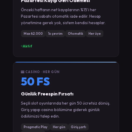
Pazartesi Kayıp Geri Ödemesi
Önceki haftanın net kayıplarının %15'i her
Pazartesi sabahı otomatik iade edilir. Hesap
yönetimine gerek yok, sistem kendisi hesaplar.
Max ₺2.000
1x çevrim
Otomatik
Her üye
Aktif
🎰 CASINO · HER GÜN
50 FS
Günlük Freespin Fırsatı
Seçili slot oyunlarında her gün 50 ücretsiz dönüş.
Giriş yapıp casino bölümüne giderek günlük
ödülünüzü talep edin.
Pragmatic Play
Her gün
Giriş şartı