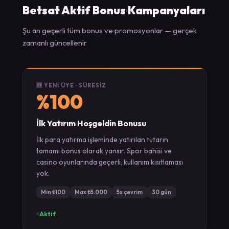
Betsat Aktif Bonus Kampanyaları
Şu an geçerli tüm bonus ve promosyonlar — gerçek
zamanlı güncellenir
🆕 YENI ÜYE · SÜRESIZ
%100
İlk Yatırım Hoşgeldin Bonusu
İlk para yatırma işleminde yatırılan tutarın
tamamı bonus olarak yansır. Spor bahisi ve
casino oyunlarında geçerli, kullanım kısıtlaması
yok.
Min ₺100
Max ₺5.000
5x çevrim
30 gün
Aktif