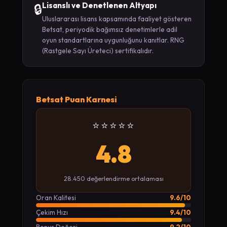
Lisanslı ve Denetlenen Altyapı
🔒
Uluslararası lisans kapsamında faaliyet gösteren
Betsat, periyodik bağımsız denetimlerle adil
oyun standartlarına uygunluğunu kanıtlar. RNG
(Rastgele Sayı Üreteci) sertifikalıdır.
Betsat Puan Karnesi
⭐⭐⭐⭐⭐
4.8
28.450 değerlendirme ortalaması
Oran Kalitesi
9.6/10
Çekim Hızı
9.4/10