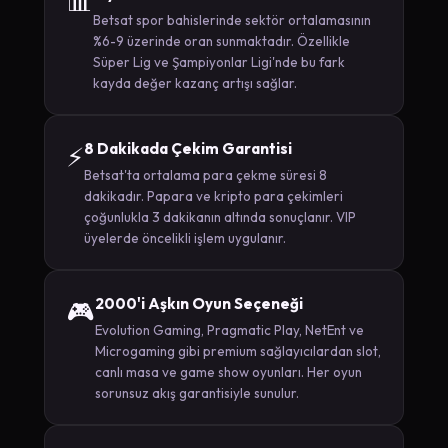
📊
Betsat spor bahislerinde sektör ortalamasının
%6-9 üzerinde oran sunmaktadır. Özellikle
Süper Lig ve Şampiyonlar Ligi'nde bu fark
kayda değer kazanç artışı sağlar.
8 Dakikada Çekim Garantisi
⚡
Betsat'ta ortalama para çekme süresi 8
dakikadır. Papara ve kripto para çekimleri
çoğunlukla 3 dakikanın altında sonuçlanır. VIP
üyelerde öncelikli işlem uygulanır.
2000'i Aşkın Oyun Seçeneği
🎮
Evolution Gaming, Pragmatic Play, NetEnt ve
Microgaming gibi premium sağlayıcılardan slot,
canlı masa ve game show oyunları. Her oyun
sorunsuz akış garantisiyle sunulur.