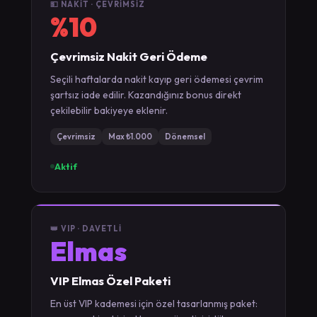
💵 NAKIT · ÇEVRIMSIZ
%10
Çevrimsiz Nakit Geri Ödeme
Seçili haftalarda nakit kayıp geri ödemesi çevrim
şartsız iade edilir. Kazandığınız bonus direkt
çekilebilir bakiyeye eklenir.
Çevrimsiz
Max ₺1.000
Dönemsel
Aktif
👑 VIP · DAVETLI
Elmas
VIP Elmas Özel Paketi
En üst VIP kademesi için özel tasarlanmış paket: