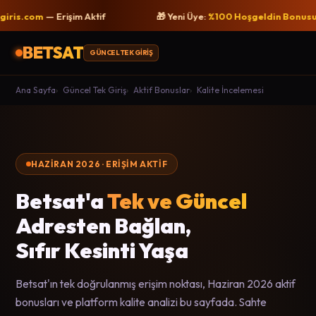
com
— Erişim Aktif
🎁 Yeni Üye:
%100 Hoşgeldin Bonusu
BETSAT
GÜNCEL TEK GİRİŞ
Ana Sayfa
Güncel Tek Giriş
Aktif Bonuslar
Kalite İncelemesi
HAZIRAN 2026 · ERIŞIM AKTIF
Betsat'a
Tek ve Güncel
Adresten Bağlan,
Sıfır Kesinti Yaşa
Betsat'ın tek doğrulanmış erişim noktası, Haziran 2026 aktif
bonusları ve platform kalite analizi bu sayfada. Sahte