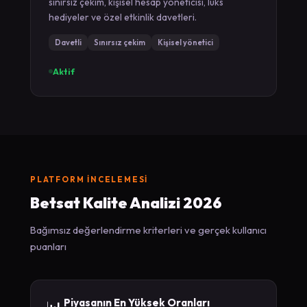
sınırsız çekim, kişisel hesap yöneticisi, lüks
hediyeler ve özel etkinlik davetleri.
Davetli
Sınırsız çekim
Kişisel yönetici
Aktif
PLATFORM İNCELEMESI
Betsat Kalite Analizi 2026
Bağımsız değerlendirme kriterleri ve gerçek kullanıcı
puanları
Piyasanın En Yüksek Oranları