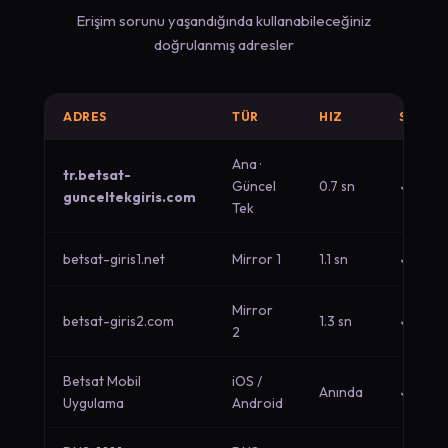
Erişim sorunu yaşandığında kullanabileceğiniz
doğrulanmış adresler
ADRES
TÜR
HIZ
SSL
Ana ·
tr.betsat-
Güncel
0.7 sn
✓
gunceltekgiris.com
Tek
betsat-giris1.net
Mirror 1
1.1 sn
✓
Mirror
betsat-giris2.com
1.3 sn
✓
2
Betsat Mobil
iOS /
Anında
✓
Uygulama
Android