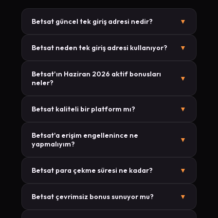
Betsat güncel tek giriş adresi nedir?
▼
Betsat'ın tek ve doğrulanmış güncel giriş adresi
Betsat neden tek giriş adresi kullanıyor?
▼
tr.betsat-gunceltekgiris.com
'dur. Bu adres her
güncelleme sonrası yenilenir ve erişim
Betsat, kullanıcı güvenliğini sağlamak ve phishing
sorunsuzluğu garanti edilir.
Betsat'ın Haziran 2026 aktif bonusları
sitelerinden korumak amacıyla tek ve doğrulanmış
▼
neler?
bir giriş adresi politikası benimser. Bu sayede yanlış
siteye giriş riski ortadan kalkar.
Haziran 2026'da aktif kampanyalar:
%100
Betsat kaliteli bir platform mı?
▼
hoşgeldin bonusu
, hafta sonu
%50 yatırım
bonusu
, Pazartesi
%15 kayıp iadesi
, günlük 50
Evet. Betsat 28.450 kullanıcı değerlendirmesinde
freespin, kripto ile
%30 bonus
, çevrimsiz nakit geri
Betsat'a erişim engellenince ne
4.8/5 ortalama puana sahiptir. Oran kalitesi 9.6,
▼
yapmalıyım?
ödeme ve VIP Elmas paketi.
çekim hızı 9.4, oyun çeşitliliği 9.5 puanla sektörün üst
segmentinde yer almaktadır.
Bu sayfayı yenileyin; güncel adres hızla güncellenir.
Betsat para çekme süresi ne kadar?
▼
DNS'yi Cloudflare (1.1.1.1) olarak değiştirin veya
Betsat mobil uygulamasını kullanın. Uygulama DNS
Ortalama çekim süresi
8 dakikadır
. Papara ve
engelinden etkilenmez.
Betsat çevrimsiz bonus sunuyor mu?
▼
kripto çekimleri çoğunlukla 3 dakikanın altında
gerçekleşir. Banka havalesi 1-3 saat, VIP üyelerde
Evet. Betsat belirli dönemlerde
çevrimsiz nakit