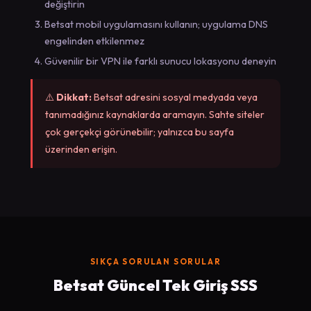
değiştirin
Betsat mobil uygulamasını kullanın; uygulama DNS
engelinden etkilenmez
Güvenilir bir VPN ile farklı sunucu lokasyonu deneyin
⚠️
Dikkat:
Betsat adresini sosyal medyada veya
tanımadığınız kaynaklarda aramayın. Sahte siteler
çok gerçekçi görünebilir; yalnızca bu sayfa
üzerinden erişin.
SIKÇA SORULAN SORULAR
Betsat Güncel Tek Giriş SSS