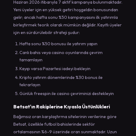
Haziran 2026 itibarıyla 7 aktif kampanya bulunmaktadır.
Yeni üyeler için en yüksek getiri hoşgeldin bonusundan
gelir; ancak hafta sonu %50 kampanyasını ilk yatırımla
birleştirmek teorik olarak mümkün değildir. Kayıtlı üyeler
için en sürdürülebilir strateji şudur:
Hafta sonu %50 bonusu ile yatırım yapın
Canlı bahis veya casino oyunlarında çevrim
tamamlayın
Kayıp varsa Pazartesi iadeyi bekleyin
Kripto yatırım dönemlerinde %30 bonus ile
tekrarlayın
Günlük freespin ile casino çevriminizi destekleyin
Betsat'ın Rakiplerine Kıyasla Üstünlükleri
Bağımsız oran karşılaştırma sitelerinin verilerine göre
Betsat, özellikle futbol bahislerinde sektör
ortalamasının %6-9 üzerinde oran sunmaktadır. Uzun