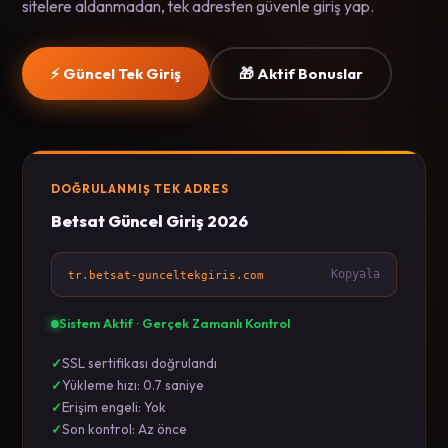
sitelere aldanmadan, tek adresten güvenle giriş yap.
⚡ Güncel Tek Giriş
🎁 Aktif Bonuslar
DOĞRULANMIŞ TEK ADRES
Betsat Güncel Giriş 2026
Kopyala
tr.betsat-gunceltekgiris.com
Sistem Aktif · Gerçek Zamanlı Kontrol
SSL sertifikası doğrulandı
Yükleme hızı: 0.7 saniye
Erişim engeli: Yok
Son kontrol: Az önce