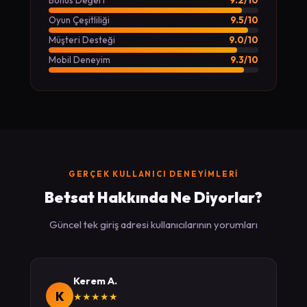
Bonus Değeri
9.2/10
Oyun Çeşitliliği
9.5/10
Müşteri Desteği
9.0/10
Mobil Deneyim
9.3/10
GERÇEK KULLANICI DENEYIMLERI
Betsat Hakkında Ne Diyorlar?
Güncel tek giriş adresi kullanıcılarının yorumları
Kerem A.
K
★★★★★