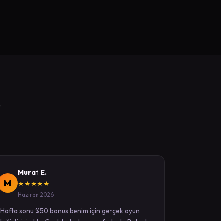
?
Murat E.
M
★★★★★
Haziran 2026
"Hafta sonu %50 bonus benim için gerçek oyun