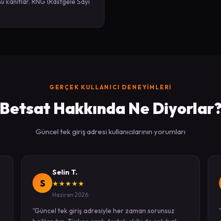
u kanıtlar. RNG (Rastgele Sayı
GERÇEK KULLANICI DENEYIMLERI
Betsat Hakkında Ne Diyorlar
Güncel tek giriş adresi kullanıcılarının yorumları
Selin T.
S
★★★★★
Haziran 2026
"Güncel tek giriş adresiyle her zaman sorunsuz