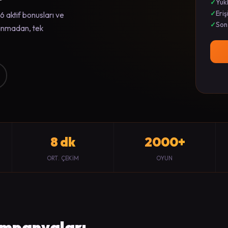
Yükl
Eriş
6 aktif bonusları ve
Son
danmadan, tek
8 dk
2000+
ORT. ÇEKIM
OYUN
ampanyaları