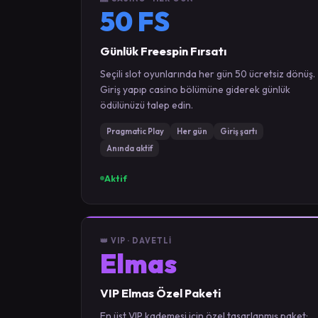
50 FS
Günlük Freespin Fırsatı
Seçili slot oyunlarında her gün 50 ücretsiz dönüş.
Giriş yapıp casino bölümüne giderek günlük
ödülünüzü talep edin.
Pragmatic Play
Her gün
Giriş şartı
Anında aktif
Aktif
👑 VIP · DAVETLI
Elmas
VIP Elmas Özel Paketi
En üst VIP kademesi için özel tasarlanmış paket: