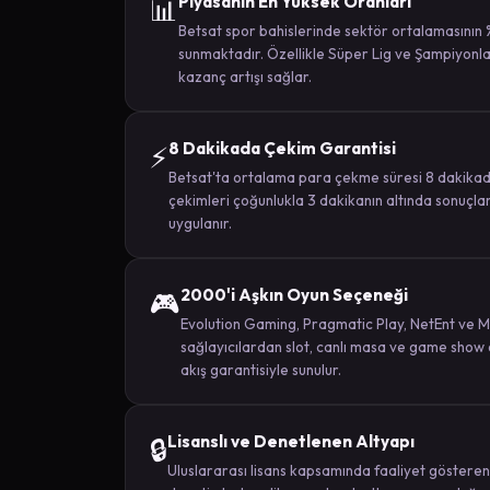
Piyasanın En Yüksek Oranları
📊
Betsat spor bahislerinde sektör ortalamasının
sunmaktadır. Özellikle Süper Lig ve Şampiyonl
kazanç artışı sağlar.
8 Dakikada Çekim Garantisi
⚡
Betsat'ta ortalama para çekme süresi 8 dakikad
çekimleri çoğunlukla 3 dakikanın altında sonuçlanı
uygulanır.
2000'i Aşkın Oyun Seçeneği
🎮
Evolution Gaming, Pragmatic Play, NetEnt ve 
sağlayıcılardan slot, canlı masa ve game show 
akış garantisiyle sunulur.
Lisanslı ve Denetlenen Altyapı
🔒
Uluslararası lisans kapsamında faaliyet gösteren