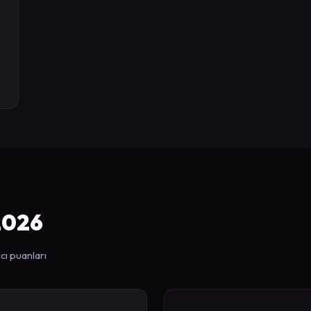
 2026
cı puanları