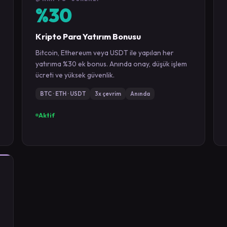
%30
Kripto Para Yatırım Bonusu
Bitcoin, Ethereum veya USDT ile yapılan her
yatırıma %30 ek bonus. Anında onay, düşük işlem
ücreti ve yüksek güvenlik.
BTC · ETH · USDT
3x çevrim
Anında
Aktif