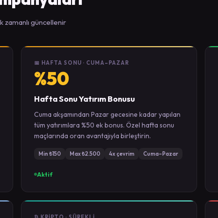
 zamanlı güncellenir
📅 HAFTA SONU · CUMA–PAZAR
%50
Hafta Sonu Yatırım Bonusu
Cuma akşamından Pazar gecesine kadar yapılan
tüm yatırımlara %50 ek bonus. Özel hafta sonu
maçlarında oran avantajıyla birleştirin.
Min ₺150
Max ₺2.500
4x çevrim
Cuma–Pazar
Aktif
₿ KRIPTO · SÜREKLI