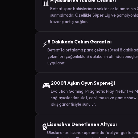
Piyasanın En Yüksek Oranları
📊
Betsat spor bahislerinde sektör ortalamasının
sunmaktadır. Özellikle Süper Lig ve Şampiyonl
kazanç artışı sağlar.
8 Dakikada Çekim Garantisi
⚡
Betsat'ta ortalama para çekme süresi 8 dakikad
çekimleri çoğunlukla 3 dakikanın altında sonuçlanı
uygulanır.
2000'i Aşkın Oyun Seçeneği
🎮
Evolution Gaming, Pragmatic Play, NetEnt ve 
sağlayıcılardan slot, canlı masa ve game show 
akış garantisiyle sunulur.
Lisanslı ve Denetlenen Altyapı
🔒
Uluslararası lisans kapsamında faaliyet gösteren