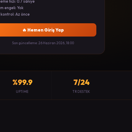
eme hızı: 0.7 saniye
im engeli: Yok
 kontrol: Az önce
🔥 Hemen Giriş Yap
Son güncelleme: 26 Haziran 2026, 18:00
%99.9
7/24
UPTIME
TR DESTEK