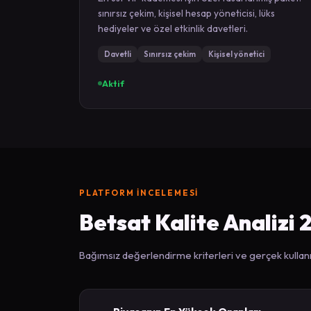
sınırsız çekim, kişisel hesap yöneticisi, lüks
hediyeler ve özel etkinlik davetleri.
Davetli
Sınırsız çekim
Kişisel yönetici
Aktif
PLATFORM İNCELEMESI
Betsat Kalite Analizi
Bağımsız değerlendirme kriterleri ve gerçek kullanı