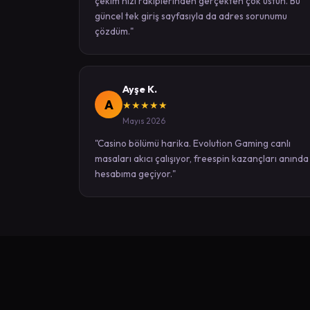
çekim hızı rakiplerinden gerçekten çok üstün. Bu
güncel tek giriş sayfasıyla da adres sorunumu
çözdüm."
Ayşe K.
A
★★★★★
Mayıs 2026
"Casino bölümü harika. Evolution Gaming canlı
masaları akıcı çalışıyor, freespin kazançları anında
hesabıma geçiyor."