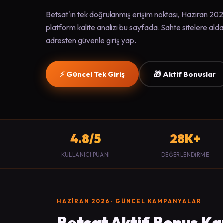
Betsat'ın tek doğrulanmış erişim noktası, Haziran 202
platform kalite analizi bu sayfada. Sahte sitelere al
adresten güvenle giriş yap.
⚡ Güncel Tek Giriş
🎁 Aktif Bonuslar
4.8/5
28K+
KULLANICI PUANI
DEĞERLENDIRME
HAZIRAN 2026 · GÜNCEL KAMPANYALAR
Betsat Aktif Bonus K