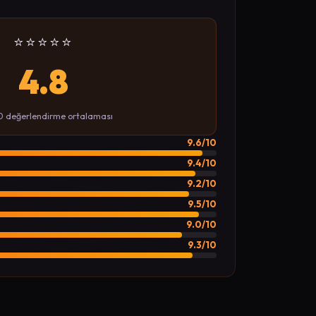
⭐⭐⭐⭐⭐
4.8
0 değerlendirme ortalaması
9.6/10
9.4/10
9.2/10
9.5/10
9.0/10
9.3/10