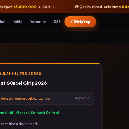
₺3.800.000
▲ CANLI
💳 Çekim süresi: ortalama
8 dakika
lar
Kalite
Yorumlar
SSS
⚡ Giriş Yap
ULANMIŞ TEK ADRES
at Güncel Giriş 2026
Kopyala
.betsat-gunceltekgiris.com
em Aktif · Gerçek Zamanlı Kontrol
sertifikası doğrulandı