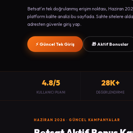
Betsat'ın tek doğrulanmış erişim noktası, Haziran 202
platform kalite analizi bu sayfada. Sahte sitelere al
adresten güvenle giriş yap.
⚡ Güncel Tek Giriş
🎁 Aktif Bonuslar
4.8/5
28K+
KULLANICI PUANI
DEĞERLENDIRME
HAZIRAN 2026 · GÜNCEL KAMPANYALAR
Betsat Aktif Bonus K