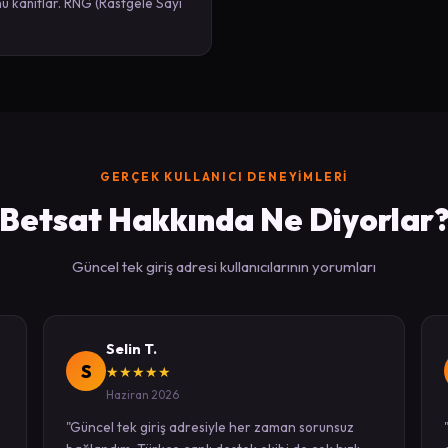
u kanıtlar. RNG (Rastgele Sayı
GERÇEK KULLANICI DENEYIMLERI
Betsat Hakkında Ne Diyorlar
Güncel tek giriş adresi kullanıcılarının yorumları
Selin T.
S
★★★★★
Haziran 2026
"Güncel tek giriş adresiyle her zaman sorunsuz