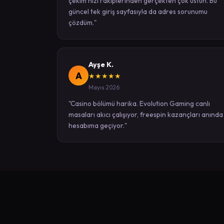
çekim hızı rakiplerinden gerçekten çok üstün. Bu
güncel tek giriş sayfasıyla da adres sorunumu
çözdüm."
Ayşe K.
A
★★★★★
Mayıs 2026
"Casino bölümü harika. Evolution Gaming canlı
masaları akıcı çalışıyor, freespin kazançları anında
hesabıma geçiyor."