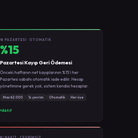
🔄 PAZARTESI · OTOMATIK
%15
Pazartesi Kayıp Geri Ödemesi
Önceki haftanın net kayıplarının %15'i her
Pazartesi sabahı otomatik iade edilir. Hesap
yönetimine gerek yok, sistem kendisi hesaplar.
Max ₺2.000
1x çevrim
Otomatik
Her üye
Aktif
💵 NAKIT · ÇEVRIMSIZ