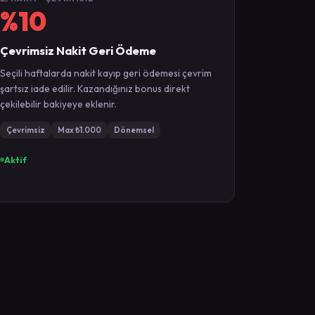
%10
Çevrimsiz Nakit Geri Ödeme
Seçili haftalarda nakit kayıp geri ödemesi çevrim
şartsız iade edilir. Kazandığınız bonus direkt
çekilebilir bakiyeye eklenir.
Çevrimsiz
Max ₺1.000
Dönemsel
Aktif