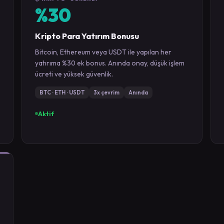
%30
Kripto Para Yatırım Bonusu
Bitcoin, Ethereum veya USDT ile yapılan her
yatırıma %30 ek bonus. Anında onay, düşük işlem
ücreti ve yüksek güvenlik.
BTC · ETH · USDT
3x çevrim
Anında
Aktif