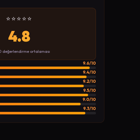
⭐⭐⭐⭐⭐
4.8
0 değerlendirme ortalaması
9.6/10
9.4/10
9.2/10
9.5/10
9.0/10
9.3/10