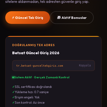
sitelere aldanmadan, tek adresten güvenle giriş yap.
⚡ Güncel Tek Giriş
🎁 Aktif Bonuslar
DOĞRULANMIŞ TEK ADRES
Betsat Güncel Giriş 2026
Kopyala
tr.betsat-gunceltekgiris.com
Sistem Aktif · Gerçek Zamanlı Kontrol
SSL sertifikası doğrulandı
Yükleme hızı: 0.7 saniye
Erişim engeli: Yok
Son kontrol: Az önce