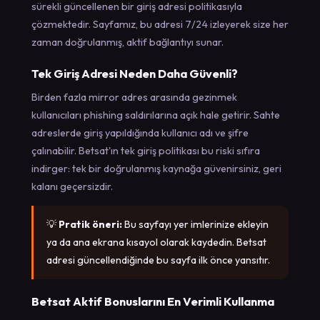
sürekli güncellenen bir giriş adresi politikasıyla
çözmektedir. Sayfamız, bu adresi 7/24 izleyerek size her
zaman doğrulanmış, aktif bağlantıyı sunar.
Tek Giriş Adresi Neden Daha Güvenli?
Birden fazla mirror adres arasında gezinmek
kullanıcıları phishing saldırılarına açık hale getirir. Sahte
adreslerde giriş yapıldığında kullanıcı adı ve şifre
çalınabilir. Betsat'ın tek giriş politikası bu riski sıfıra
indirger: tek bir doğrulanmış kaynağa güvenirsiniz, geri
kalanı geçersizdir.
💡
Pratik öneri:
Bu sayfayı yer imlerinize ekleyin
ya da ana ekrana kısayol olarak kaydedin. Betsat
adresi güncellendiğinde bu sayfa ilk önce yansıtır.
Betsat Aktif Bonuslarını En Verimli Kullanma