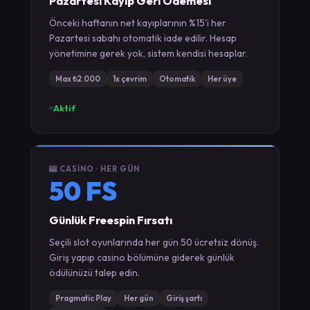
Pazartesi Kayıp Geri Ödemesi
Önceki haftanın net kayıplarının %15'i her
Pazartesi sabahı otomatik iade edilir. Hesap
yönetimine gerek yok, sistem kendisi hesaplar.
Max ₺2.000
1x çevrim
Otomatik
Her üye
Aktif
🎰 CASINO · HER GÜN
50 FS
Günlük Freespin Fırsatı
Seçili slot oyunlarında her gün 50 ücretsiz dönüş.
Giriş yapıp casino bölümüne giderek günlük
ödülünüzü talep edin.
Pragmatic Play
Her gün
Giriş şartı