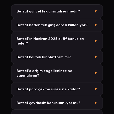
Betsat güncel tek giriş adresi nedir?
▼
Betsat'ın tek ve doğrulanmış güncel giriş adresi
Betsat neden tek giriş adresi kullanıyor?
▼
tr.betsat-gunceltekgiris.com
'dur. Bu adres her
güncelleme sonrası yenilenir ve erişim
Betsat, kullanıcı güvenliğini sağlamak ve phishing
sorunsuzluğu garanti edilir.
Betsat'ın Haziran 2026 aktif bonusları
sitelerinden korumak amacıyla tek ve doğrulanmış
▼
neler?
bir giriş adresi politikası benimser. Bu sayede yanlış
siteye giriş riski ortadan kalkar.
Haziran 2026'da aktif kampanyalar:
%100
Betsat kaliteli bir platform mı?
▼
hoşgeldin bonusu
, hafta sonu
%50 yatırım
bonusu
, Pazartesi
%15 kayıp iadesi
, günlük 50
Evet. Betsat 28.450 kullanıcı değerlendirmesinde
freespin, kripto ile
%30 bonus
, çevrimsiz nakit geri
Betsat'a erişim engellenince ne
4.8/5 ortalama puana sahiptir. Oran kalitesi 9.6,
▼
yapmalıyım?
ödeme ve VIP Elmas paketi.
çekim hızı 9.4, oyun çeşitliliği 9.5 puanla sektörün üst
segmentinde yer almaktadır.
Bu sayfayı yenileyin; güncel adres hızla güncellenir.
Betsat para çekme süresi ne kadar?
▼
DNS'yi Cloudflare (1.1.1.1) olarak değiştirin veya
Betsat mobil uygulamasını kullanın. Uygulama DNS
Ortalama çekim süresi
8 dakikadır
. Papara ve
engelinden etkilenmez.
Betsat çevrimsiz bonus sunuyor mu?
▼
kripto çekimleri çoğunlukla 3 dakikanın altında
gerçekleşir. Banka havalesi 1-3 saat, VIP üyelerde
Evet. Betsat belirli dönemlerde
çevrimsiz nakit