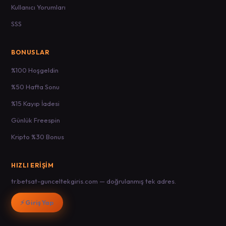
Kullanıcı Yorumları
SSS
BONUSLAR
%100 Hoşgeldin
%50 Hafta Sonu
%15 Kayıp İadesi
Günlük Freespin
Kripto %30 Bonus
HIZLI ERIŞIM
tr.betsat-gunceltekgiris.com — doğrulanmış tek adres.
⚡ Giriş Yap