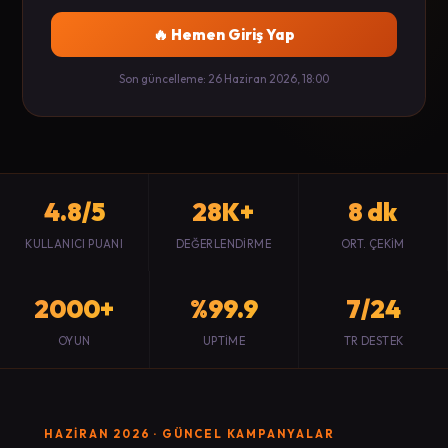
🔥 Hemen Giriş Yap
Son güncelleme: 26 Haziran 2026, 18:00
4.8/5
28K+
8 dk
KULLANICI PUANI
DEĞERLENDIRME
ORT. ÇEKIM
2000+
%99.9
7/24
OYUN
UPTIME
TR DESTEK
HAZIRAN 2026 · GÜNCEL KAMPANYALAR