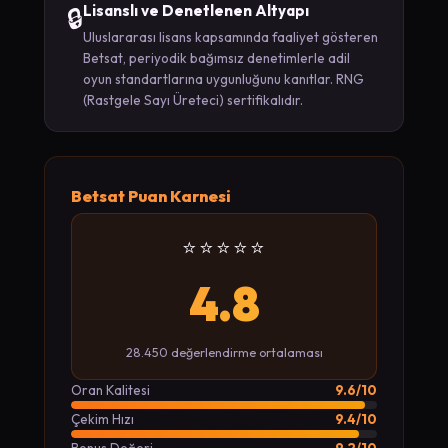
Lisanslı ve Denetlenen Altyapı
🔒
Uluslararası lisans kapsamında faaliyet gösteren
Betsat, periyodik bağımsız denetimlerle adil
oyun standartlarına uygunluğunu kanıtlar. RNG
(Rastgele Sayı Üreteci) sertifikalıdır.
Betsat Puan Karnesi
⭐⭐⭐⭐⭐
4.8
28.450 değerlendirme ortalaması
Oran Kalitesi
9.6/10
Çekim Hızı
9.4/10