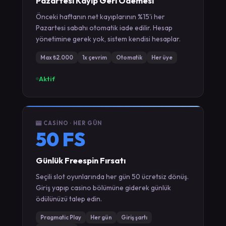
Pazartesi Kayıp Geri Ödemesi
Önceki haftanın net kayıplarının %15'i her
Pazartesi sabahı otomatik iade edilir. Hesap
yönetimine gerek yok, sistem kendisi hesaplar.
Max ₺2.000
1x çevrim
Otomatik
Her üye
Aktif
🎰 CASINO · HER GÜN
50 FS
Günlük Freespin Fırsatı
Seçili slot oyunlarında her gün 50 ücretsiz dönüş.
Giriş yapıp casino bölümüne giderek günlük
ödülünüzü talep edin.
Pragmatic Play
Her gün
Giriş şartı