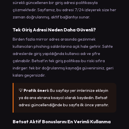
sürekli güncellenen bir giriş adresi politikasıyla
çözmektedir. Sayfamız, bu adresi 7/24 izleyerek size her
zaman doğrulanmış, aktif bağlantıyı sunar.
Tek Giriş Adresi Neden Daha Güvenli?
Birden fazla mirror adres arasında gezinmek
kullanıcıları phishing saldırılarına açık hale getirir. Sahte
adreslerde giriş yapıldığında kullanıcı adı ve şifre
çalınabilir. Betsat'ın tek giriş politikası bu riski sıfıra
indirger: tek bir doğrulanmış kaynağa güvenirsiniz, geri
kalanı geçersizdir.
💡
Pratik öneri:
Bu sayfayı yer imlerinize ekleyin
ya da ana ekrana kısayol olarak kaydedin. Betsat
adresi güncellendiğinde bu sayfa ilk önce yansıtır.
Betsat Aktif Bonuslarını En Verimli Kullanma