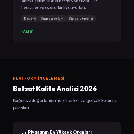
sınırsız çekim, kişisel hesap yöneticisi, lüks
hediyeler ve özel etkinlik davetleri.
Davetli
Sınırsız çekim
Kişisel yönetici
Aktif
PLATFORM İNCELEMESI
Betsat Kalite Analizi 2026
Bağımsız değerlendirme kriterleri ve gerçek kullanıcı
puanları
Piyasanın En Yüksek Oranları