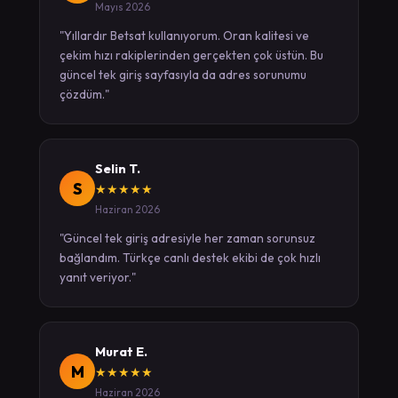
Mayıs 2026
"Yıllardır Betsat kullanıyorum. Oran kalitesi ve
çekim hızı rakiplerinden gerçekten çok üstün. Bu
güncel tek giriş sayfasıyla da adres sorunumu
çözdüm."
Selin T.
S
★★★★★
Haziran 2026
"Güncel tek giriş adresiyle her zaman sorunsuz
bağlandım. Türkçe canlı destek ekibi de çok hızlı
yanıt veriyor."
Murat E.
M
★★★★★
Haziran 2026