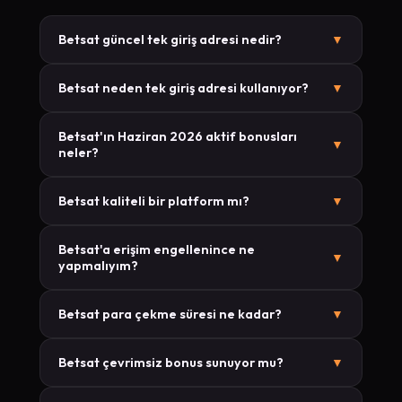
Betsat güncel tek giriş adresi nedir?
▼
Betsat'ın tek ve doğrulanmış güncel giriş adresi
Betsat neden tek giriş adresi kullanıyor?
▼
tr.betsat-gunceltekgiris.com
'dur. Bu adres her
güncelleme sonrası yenilenir ve erişim
Betsat, kullanıcı güvenliğini sağlamak ve phishing
sorunsuzluğu garanti edilir.
Betsat'ın Haziran 2026 aktif bonusları
sitelerinden korumak amacıyla tek ve doğrulanmış
▼
neler?
bir giriş adresi politikası benimser. Bu sayede yanlış
siteye giriş riski ortadan kalkar.
Haziran 2026'da aktif kampanyalar:
%100
Betsat kaliteli bir platform mı?
▼
hoşgeldin bonusu
, hafta sonu
%50 yatırım
bonusu
, Pazartesi
%15 kayıp iadesi
, günlük 50
Evet. Betsat 28.450 kullanıcı değerlendirmesinde
freespin, kripto ile
%30 bonus
, çevrimsiz nakit geri
Betsat'a erişim engellenince ne
4.8/5 ortalama puana sahiptir. Oran kalitesi 9.6,
▼
yapmalıyım?
ödeme ve VIP Elmas paketi.
çekim hızı 9.4, oyun çeşitliliği 9.5 puanla sektörün üst
segmentinde yer almaktadır.
Bu sayfayı yenileyin; güncel adres hızla güncellenir.
Betsat para çekme süresi ne kadar?
▼
DNS'yi Cloudflare (1.1.1.1) olarak değiştirin veya
Betsat mobil uygulamasını kullanın. Uygulama DNS
Ortalama çekim süresi
8 dakikadır
. Papara ve
engelinden etkilenmez.
Betsat çevrimsiz bonus sunuyor mu?
▼
kripto çekimleri çoğunlukla 3 dakikanın altında
gerçekleşir. Banka havalesi 1-3 saat, VIP üyelerde
Evet. Betsat belirli dönemlerde
çevrimsiz nakit