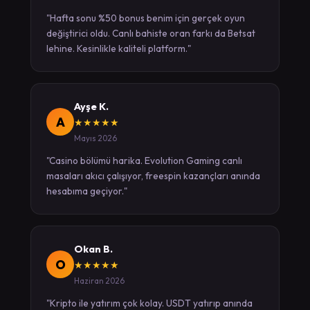
"Hafta sonu %50 bonus benim için gerçek oyun
değiştirici oldu. Canlı bahiste oran farkı da Betsat
lehine. Kesinlikle kaliteli platform."
Ayşe K.
A
★★★★★
Mayıs 2026
"Casino bölümü harika. Evolution Gaming canlı
masaları akıcı çalışıyor, freespin kazançları anında
hesabıma geçiyor."
Okan B.
O
★★★★★
Haziran 2026
"Kripto ile yatırım çok kolay. USDT yatırıp anında