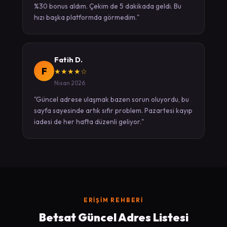
%30 bonus aldım. Çekim de 5 dakikada geldi. Bu
hızı başka platformda görmedim."
Fatih D.
F
★★★★☆
Nisan 2026
"Güncel adrese ulaşmak bazen sorun oluyordu, bu
sayfa sayesinde artık sıfır problem. Pazartesi kayıp
iadesi de her hafta düzenli geliyor."
ERIŞIM REHBERI
Betsat Güncel Adres Listesi