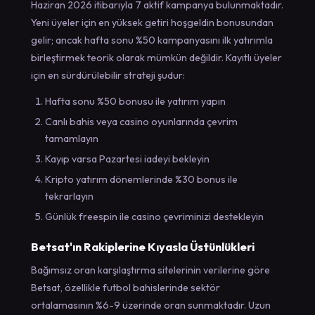
Haziran 2026 itibarıyla 7 aktif kampanya bulunmaktadır.
Yeni üyeler için en yüksek getiri hoşgeldin bonusundan
gelir; ancak hafta sonu %50 kampanyasını ilk yatırımla
birleştirmek teorik olarak mümkün değildir. Kayıtlı üyeler
için en sürdürülebilir strateji şudur:
Hafta sonu %50 bonusu ile yatırım yapın
Canlı bahis veya casino oyunlarında çevrim
tamamlayın
Kayıp varsa Pazartesi iadeyi bekleyin
Kripto yatırım dönemlerinde %30 bonus ile
tekrarlayın
Günlük freespin ile casino çevriminizi destekleyin
Betsat'ın Rakiplerine Kıyasla Üstünlükleri
Bağımsız oran karşılaştırma sitelerinin verilerine göre
Betsat, özellikle futbol bahislerinde sektör
ortalamasının %6-9 üzerinde oran sunmaktadır. Uzun