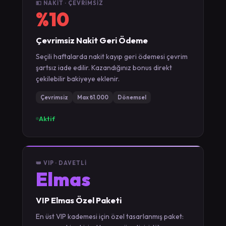
💵 NAKIT · ÇEVRIMSIZ
%10
Çevrimsiz Nakit Geri Ödeme
Seçili haftalarda nakit kayıp geri ödemesi çevrim
şartsız iade edilir. Kazandığınız bonus direkt
çekilebilir bakiyeye eklenir.
Çevrimsiz
Max ₺1.000
Dönemsel
Aktif
👑 VIP · DAVETLI
Elmas
VIP Elmas Özel Paketi
En üst VIP kademesi için özel tasarlanmış paket: