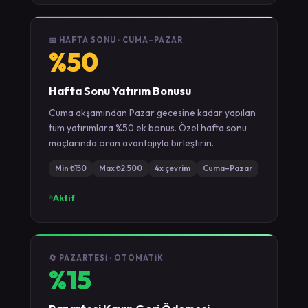
📅 HAFTA SONU · CUMA–PAZAR
%50
Hafta Sonu Yatırım Bonusu
Cuma akşamından Pazar gecesine kadar yapılan
tüm yatırımlara %50 ek bonus. Özel hafta sonu
maçlarında oran avantajıyla birleştirin.
Min ₺150
Max ₺2.500
4x çevrim
Cuma–Pazar
Aktif
🔄 PAZARTESI · OTOMATIK
%15