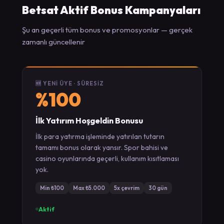
Betsat Aktif Bonus Kampanyaları
Şu an geçerli tüm bonus ve promosyonlar — gerçek
zamanlı güncellenir
🆕 YENI ÜYE · SÜRESIZ
%100
İlk Yatırım Hoşgeldin Bonusu
İlk para yatırma işleminde yatırılan tutarın
tamamı bonus olarak yansır. Spor bahisi ve
casino oyunlarında geçerli, kullanım kısıtlaması
yok.
Min ₺100
Max ₺5.000
5x çevrim
30 gün
Aktif