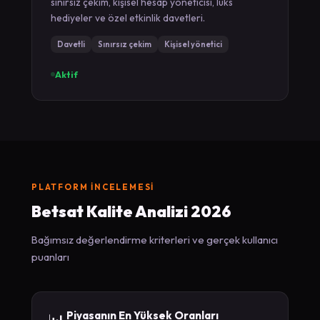
sınırsız çekim, kişisel hesap yöneticisi, lüks
hediyeler ve özel etkinlik davetleri.
Davetli
Sınırsız çekim
Kişisel yönetici
Aktif
PLATFORM İNCELEMESI
Betsat Kalite Analizi 2026
Bağımsız değerlendirme kriterleri ve gerçek kullanıcı
puanları
Piyasanın En Yüksek Oranları