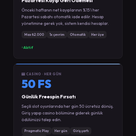
Pazartesi Kayıp Geri Ödemesi
Önceki haftanın net kayıplarının %15'i her
Pazartesi sabahı otomatik iade edilir. Hesap
yönetimine gerek yok, sistem kendisi hesaplar.
Max ₺2.000
1x çevrim
Otomatik
Her üye
Aktif
🎰 CASINO · HER GÜN
50 FS
Günlük Freespin Fırsatı
Seçili slot oyunlarında her gün 50 ücretsiz dönüş.
Giriş yapıp casino bölümüne giderek günlük
ödülünüzü talep edin.
Pragmatic Play
Her gün
Giriş şartı