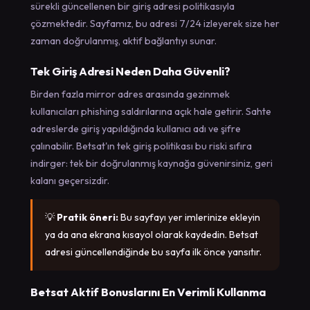
sürekli güncellenen bir giriş adresi politikasıyla
çözmektedir. Sayfamız, bu adresi 7/24 izleyerek size her
zaman doğrulanmış, aktif bağlantıyı sunar.
Tek Giriş Adresi Neden Daha Güvenli?
Birden fazla mirror adres arasında gezinmek
kullanıcıları phishing saldırılarına açık hale getirir. Sahte
adreslerde giriş yapıldığında kullanıcı adı ve şifre
çalınabilir. Betsat'ın tek giriş politikası bu riski sıfıra
indirger: tek bir doğrulanmış kaynağa güvenirsiniz, geri
kalanı geçersizdir.
💡
Pratik öneri:
Bu sayfayı yer imlerinize ekleyin
ya da ana ekrana kısayol olarak kaydedin. Betsat
adresi güncellendiğinde bu sayfa ilk önce yansıtır.
Betsat Aktif Bonuslarını En Verimli Kullanma