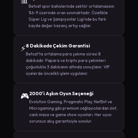
📊
Betsat spor bahislerinde sektör ortalamasının
%6-9 üzerinde oran sunmaktadır. Özellikle
Süper Lig ve Şampiyonlar Ligi'nde bu fark
kayda değer kazanç artışı sağlar.
8 Dakikada Çekim Garantisi
⚡
Betsat'ta ortalama para çekme süresi 8
dakikadır. Papara ve kripto para çekimleri
çoğunlukla 3 dakikanın altında sonuçlanır. VIP
üyelerde öncelikli işlem uygulanır.
2000'i Aşkın Oyun Seçeneği
🎮
Evolution Gaming, Pragmatic Play, NetEnt ve
Microgaming gibi premium sağlayıcılardan slot,
canlı masa ve game show oyunları. Her oyun
sorunsuz akış garantisiyle sunulur.