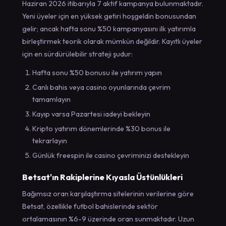
Haziran 2026 itibarıyla 7 aktif kampanya bulunmaktadır.
Yeni üyeler için en yüksek getiri hoşgeldin bonusundan
gelir; ancak hafta sonu %50 kampanyasını ilk yatırımla
birleştirmek teorik olarak mümkün değildir. Kayıtlı üyeler
için en sürdürülebilir strateji şudur:
Hafta sonu %50 bonusu ile yatırım yapın
Canlı bahis veya casino oyunlarında çevrim
tamamlayın
Kayıp varsa Pazartesi iadeyi bekleyin
Kripto yatırım dönemlerinde %30 bonus ile
tekrarlayın
Günlük freespin ile casino çevriminizi destekleyin
Betsat'ın Rakiplerine Kıyasla Üstünlükleri
Bağımsız oran karşılaştırma sitelerinin verilerine göre
Betsat, özellikle futbol bahislerinde sektör
ortalamasının %6-9 üzerinde oran sunmaktadır. Uzun