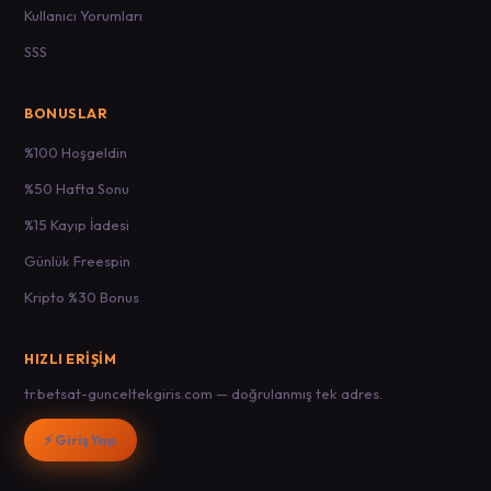
Kullanıcı Yorumları
SSS
BONUSLAR
%100 Hoşgeldin
%50 Hafta Sonu
%15 Kayıp İadesi
Günlük Freespin
Kripto %30 Bonus
HIZLI ERIŞIM
tr.betsat-gunceltekgiris.com — doğrulanmış tek adres.
⚡ Giriş Yap