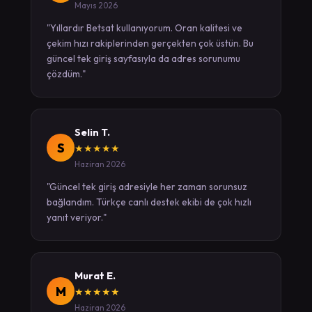
Mayıs 2026
"Yıllardır Betsat kullanıyorum. Oran kalitesi ve
çekim hızı rakiplerinden gerçekten çok üstün. Bu
güncel tek giriş sayfasıyla da adres sorunumu
çözdüm."
Selin T.
S
★★★★★
Haziran 2026
"Güncel tek giriş adresiyle her zaman sorunsuz
bağlandım. Türkçe canlı destek ekibi de çok hızlı
yanıt veriyor."
Murat E.
M
★★★★★
Haziran 2026