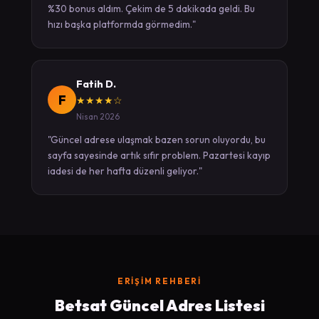
%30 bonus aldım. Çekim de 5 dakikada geldi. Bu
hızı başka platformda görmedim."
Fatih D.
F
★★★★☆
Nisan 2026
"Güncel adrese ulaşmak bazen sorun oluyordu, bu
sayfa sayesinde artık sıfır problem. Pazartesi kayıp
iadesi de her hafta düzenli geliyor."
ERIŞIM REHBERI
Betsat Güncel Adres Listesi