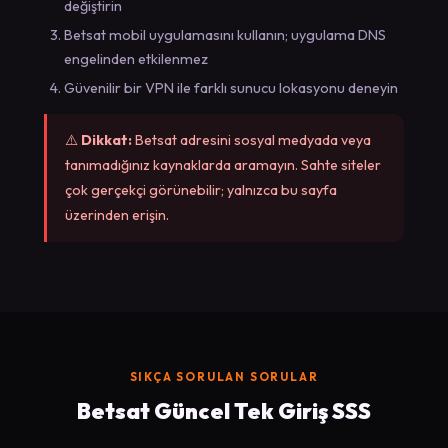
değiştirin
Betsat mobil uygulamasını kullanın; uygulama DNS
engelinden etkilenmez
Güvenilir bir VPN ile farklı sunucu lokasyonu deneyin
⚠️
Dikkat:
Betsat adresini sosyal medyada veya
tanımadığınız kaynaklarda aramayın. Sahte siteler
çok gerçekçi görünebilir; yalnızca bu sayfa
üzerinden erişin.
SIKÇA SORULAN SORULAR
Betsat Güncel Tek Giriş SSS