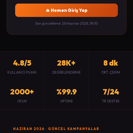
🔥 Hemen Giriş Yap
Son güncelleme: 26 Haziran 2026, 18:00
4.8/5
28K+
8 dk
KULLANICI PUANI
DEĞERLENDIRME
ORT. ÇEKIM
2000+
%99.9
7/24
OYUN
UPTIME
TR DESTEK
HAZIRAN 2026 · GÜNCEL KAMPANYALAR