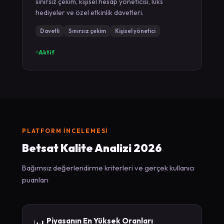
sınırsız çekim, kişisel hesap yöneticisi, lüks
hediyeler ve özel etkinlik davetleri.
Davetli
Sınırsız çekim
Kişisel yönetici
Aktif
PLATFORM İNCELEMESI
Betsat Kalite Analizi 2026
Bağımsız değerlendirme kriterleri ve gerçek kullanıcı
puanları
Piyasanın En Yüksek Oranları