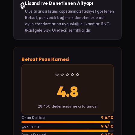
Lisanslı ve Denetlenen Altyapı
🔒
Uluslararası lisans kapsamında faaliyet gösteren
Betsat, periyodik bağımsız denetimlerle adil
oyun standartlarına uygunluğunu kanıtlar. RNG
(Rastgele Sayı Üreteci) sertifikalıdır.
Betsat Puan Karnesi
⭐⭐⭐⭐⭐
4.8
28.450 değerlendirme ortalaması
Oran Kalitesi
9.6/10
Çekim Hızı
9.4/10