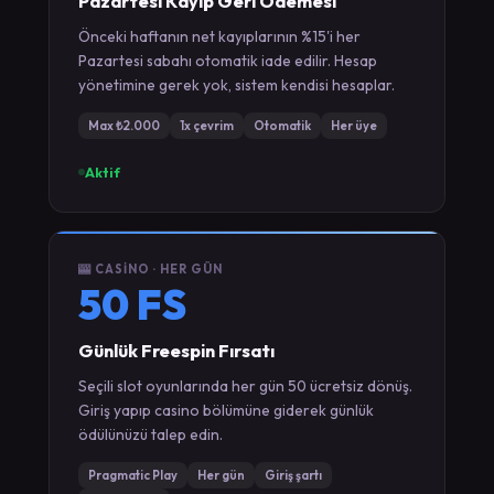
Pazartesi Kayıp Geri Ödemesi
Önceki haftanın net kayıplarının %15'i her
Pazartesi sabahı otomatik iade edilir. Hesap
yönetimine gerek yok, sistem kendisi hesaplar.
Max ₺2.000
1x çevrim
Otomatik
Her üye
Aktif
🎰 CASINO · HER GÜN
50 FS
Günlük Freespin Fırsatı
Seçili slot oyunlarında her gün 50 ücretsiz dönüş.
Giriş yapıp casino bölümüne giderek günlük
ödülünüzü talep edin.
Pragmatic Play
Her gün
Giriş şartı