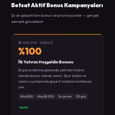
Betsat Aktif Bonus Kampanyaları
Şu an geçerli tüm bonus ve promosyonlar — gerçek
zamanlı güncellenir
🆕 YENI ÜYE · SÜRESIZ
%100
İlk Yatırım Hoşgeldin Bonusu
İlk para yatırma işleminde yatırılan tutarın
tamamı bonus olarak yansır. Spor bahisi ve
casino oyunlarında geçerli, kullanım kısıtlaması
yok.
Min ₺100
Max ₺5.000
5x çevrim
30 gün
Aktif