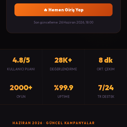
🔥 Hemen Giriş Yap
Son güncelleme: 26 Haziran 2026, 18:00
4.8/5
28K+
8 dk
KULLANICI PUANI
DEĞERLENDIRME
ORT. ÇEKIM
2000+
%99.9
7/24
OYUN
UPTIME
TR DESTEK
HAZIRAN 2026 · GÜNCEL KAMPANYALAR