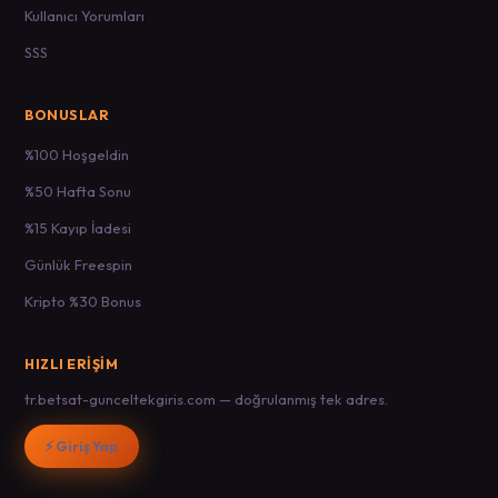
Kullanıcı Yorumları
SSS
BONUSLAR
%100 Hoşgeldin
%50 Hafta Sonu
%15 Kayıp İadesi
Günlük Freespin
Kripto %30 Bonus
HIZLI ERIŞIM
tr.betsat-gunceltekgiris.com — doğrulanmış tek adres.
⚡ Giriş Yap