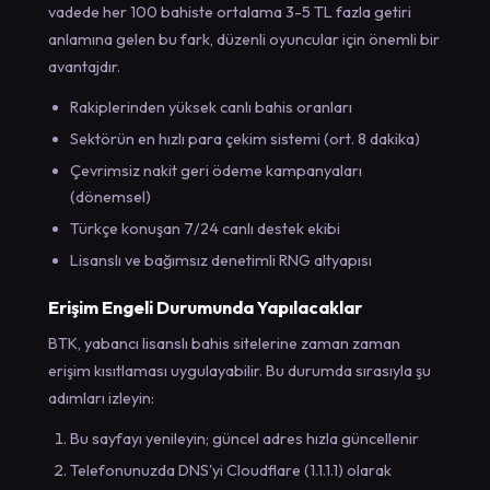
vadede her 100 bahiste ortalama 3-5 TL fazla getiri
anlamına gelen bu fark, düzenli oyuncular için önemli bir
avantajdır.
Rakiplerinden yüksek canlı bahis oranları
Sektörün en hızlı para çekim sistemi (ort. 8 dakika)
Çevrimsiz nakit geri ödeme kampanyaları
(dönemsel)
Türkçe konuşan 7/24 canlı destek ekibi
Lisanslı ve bağımsız denetimli RNG altyapısı
Erişim Engeli Durumunda Yapılacaklar
BTK, yabancı lisanslı bahis sitelerine zaman zaman
erişim kısıtlaması uygulayabilir. Bu durumda sırasıyla şu
adımları izleyin:
Bu sayfayı yenileyin; güncel adres hızla güncellenir
Telefonunuzda DNS'yi Cloudflare (1.1.1.1) olarak