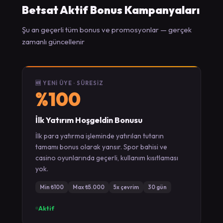
Betsat Aktif Bonus Kampanyaları
Şu an geçerli tüm bonus ve promosyonlar — gerçek
zamanlı güncellenir
🆕 YENI ÜYE · SÜRESIZ
%100
İlk Yatırım Hoşgeldin Bonusu
İlk para yatırma işleminde yatırılan tutarın
tamamı bonus olarak yansır. Spor bahisi ve
casino oyunlarında geçerli, kullanım kısıtlaması
yok.
Min ₺100
Max ₺5.000
5x çevrim
30 gün
Aktif