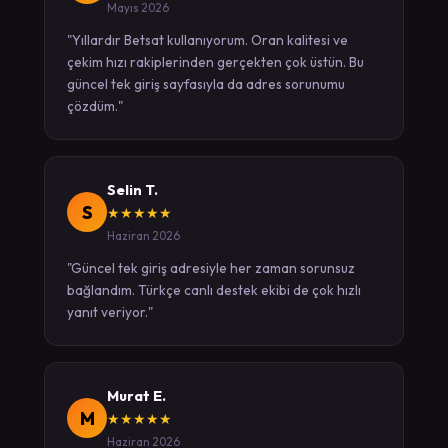
Mayıs 2026
"Yıllardır Betsat kullanıyorum. Oran kalitesi ve
çekim hızı rakiplerinden gerçekten çok üstün. Bu
güncel tek giriş sayfasıyla da adres sorunumu
çözdüm."
Selin T.
S
★★★★★
Haziran 2026
"Güncel tek giriş adresiyle her zaman sorunsuz
bağlandım. Türkçe canlı destek ekibi de çok hızlı
yanıt veriyor."
Murat E.
M
★★★★★
Haziran 2026