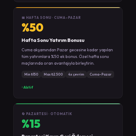
📅 HAFTA SONU · CUMA–PAZAR
%50
Hafta Sonu Yatırım Bonusu
Cuma akşamından Pazar gecesine kadar yapılan
tüm yatırımlara %50 ek bonus. Özel hafta sonu
maçlarında oran avantajıyla birleştirin.
Min ₺150
Max ₺2.500
4x çevrim
Cuma–Pazar
Aktif
🔄 PAZARTESI · OTOMATIK
%15