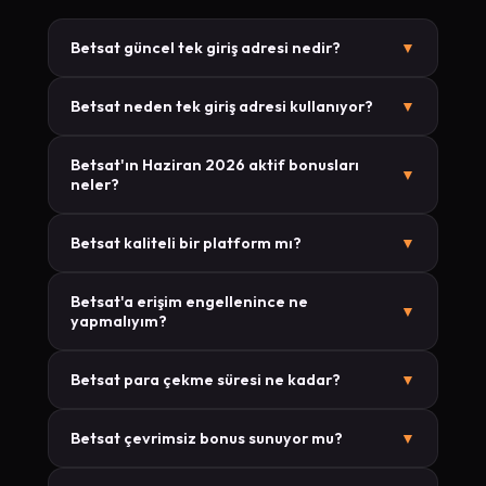
Betsat güncel tek giriş adresi nedir?
▼
Betsat'ın tek ve doğrulanmış güncel giriş adresi
Betsat neden tek giriş adresi kullanıyor?
▼
tr.betsat-gunceltekgiris.com
'dur. Bu adres her
güncelleme sonrası yenilenir ve erişim
Betsat, kullanıcı güvenliğini sağlamak ve phishing
sorunsuzluğu garanti edilir.
Betsat'ın Haziran 2026 aktif bonusları
sitelerinden korumak amacıyla tek ve doğrulanmış
▼
neler?
bir giriş adresi politikası benimser. Bu sayede yanlış
siteye giriş riski ortadan kalkar.
Haziran 2026'da aktif kampanyalar:
%100
Betsat kaliteli bir platform mı?
▼
hoşgeldin bonusu
, hafta sonu
%50 yatırım
bonusu
, Pazartesi
%15 kayıp iadesi
, günlük 50
Evet. Betsat 28.450 kullanıcı değerlendirmesinde
freespin, kripto ile
%30 bonus
, çevrimsiz nakit geri
Betsat'a erişim engellenince ne
4.8/5 ortalama puana sahiptir. Oran kalitesi 9.6,
▼
yapmalıyım?
ödeme ve VIP Elmas paketi.
çekim hızı 9.4, oyun çeşitliliği 9.5 puanla sektörün üst
segmentinde yer almaktadır.
Bu sayfayı yenileyin; güncel adres hızla güncellenir.
Betsat para çekme süresi ne kadar?
▼
DNS'yi Cloudflare (1.1.1.1) olarak değiştirin veya
Betsat mobil uygulamasını kullanın. Uygulama DNS
Ortalama çekim süresi
8 dakikadır
. Papara ve
engelinden etkilenmez.
Betsat çevrimsiz bonus sunuyor mu?
▼
kripto çekimleri çoğunlukla 3 dakikanın altında
gerçekleşir. Banka havalesi 1-3 saat, VIP üyelerde
Evet. Betsat belirli dönemlerde
çevrimsiz nakit