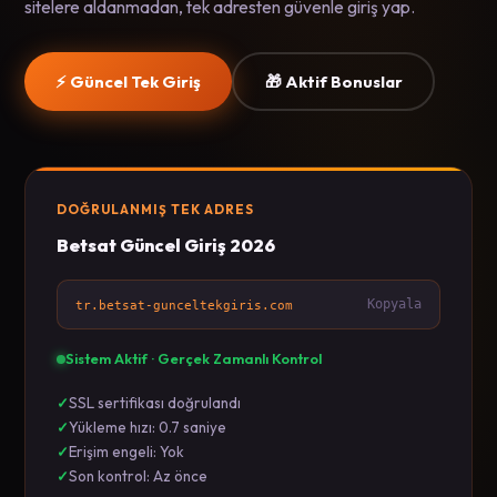
sitelere aldanmadan, tek adresten güvenle giriş yap.
⚡ Güncel Tek Giriş
🎁 Aktif Bonuslar
DOĞRULANMIŞ TEK ADRES
Betsat Güncel Giriş 2026
Kopyala
tr.betsat-gunceltekgiris.com
Sistem Aktif · Gerçek Zamanlı Kontrol
SSL sertifikası doğrulandı
Yükleme hızı: 0.7 saniye
Erişim engeli: Yok
Son kontrol: Az önce