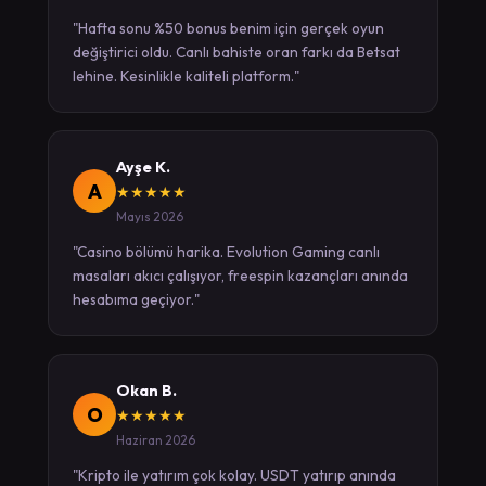
"Hafta sonu %50 bonus benim için gerçek oyun
değiştirici oldu. Canlı bahiste oran farkı da Betsat
lehine. Kesinlikle kaliteli platform."
Ayşe K.
A
★★★★★
Mayıs 2026
"Casino bölümü harika. Evolution Gaming canlı
masaları akıcı çalışıyor, freespin kazançları anında
hesabıma geçiyor."
Okan B.
O
★★★★★
Haziran 2026
"Kripto ile yatırım çok kolay. USDT yatırıp anında