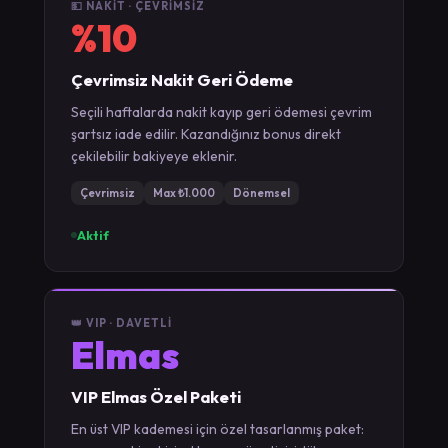
💵 NAKIT · ÇEVRIMSIZ
%10
Çevrimsiz Nakit Geri Ödeme
Seçili haftalarda nakit kayıp geri ödemesi çevrim
şartsız iade edilir. Kazandığınız bonus direkt
çekilebilir bakiyeye eklenir.
Çevrimsiz
Max ₺1.000
Dönemsel
Aktif
👑 VIP · DAVETLI
Elmas
VIP Elmas Özel Paketi
En üst VIP kademesi için özel tasarlanmış paket: