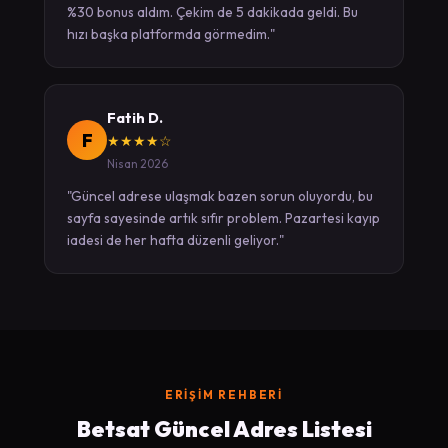
%30 bonus aldım. Çekim de 5 dakikada geldi. Bu
hızı başka platformda görmedim."
Fatih D.
F
★★★★☆
Nisan 2026
"Güncel adrese ulaşmak bazen sorun oluyordu, bu
sayfa sayesinde artık sıfır problem. Pazartesi kayıp
iadesi de her hafta düzenli geliyor."
ERIŞIM REHBERI
Betsat Güncel Adres Listesi