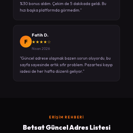
%30 bonus aldım. Çekim de 5 dakikada geldi. Bu
hızı başka platformda görmedim."
Fatih D.
F
★★★★☆
Nisan 2026
"Güncel adrese ulaşmak bazen sorun oluyordu, bu
sayfa sayesinde artık sıfır problem. Pazartesi kayıp
iadesi de her hafta düzenli geliyor."
ERIŞIM REHBERI
Betsat Güncel Adres Listesi