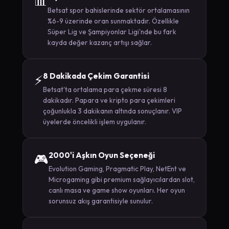
📊
Betsat spor bahislerinde sektör ortalamasının
%6-9 üzerinde oran sunmaktadır. Özellikle
Süper Lig ve Şampiyonlar Ligi'nde bu fark
kayda değer kazanç artışı sağlar.
8 Dakikada Çekim Garantisi
⚡
Betsat'ta ortalama para çekme süresi 8
dakikadır. Papara ve kripto para çekimleri
çoğunlukla 3 dakikanın altında sonuçlanır. VIP
üyelerde öncelikli işlem uygulanır.
2000'i Aşkın Oyun Seçeneği
🎮
Evolution Gaming, Pragmatic Play, NetEnt ve
Microgaming gibi premium sağlayıcılardan slot,
canlı masa ve game show oyunları. Her oyun
sorunsuz akış garantisiyle sunulur.