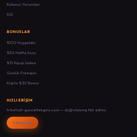
Kullanıcı Yorumları
SSS
BONUSLAR
%100 Hoşgeldin
%50 Hafta Sonu
%15 Kayıp İadesi
Günlük Freespin
Kripto %30 Bonus
HIZLI ERIŞIM
tr.betsat-gunceltekgiris.com — doğrulanmış tek adres.
⚡ Giriş Yap