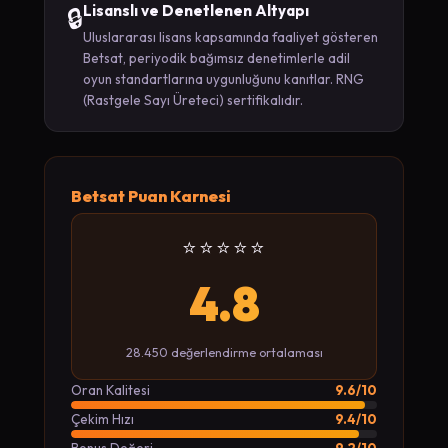
Lisanslı ve Denetlenen Altyapı
🔒
Uluslararası lisans kapsamında faaliyet gösteren
Betsat, periyodik bağımsız denetimlerle adil
oyun standartlarına uygunluğunu kanıtlar. RNG
(Rastgele Sayı Üreteci) sertifikalıdır.
Betsat Puan Karnesi
⭐⭐⭐⭐⭐
4.8
28.450 değerlendirme ortalaması
Oran Kalitesi
9.6/10
Çekim Hızı
9.4/10