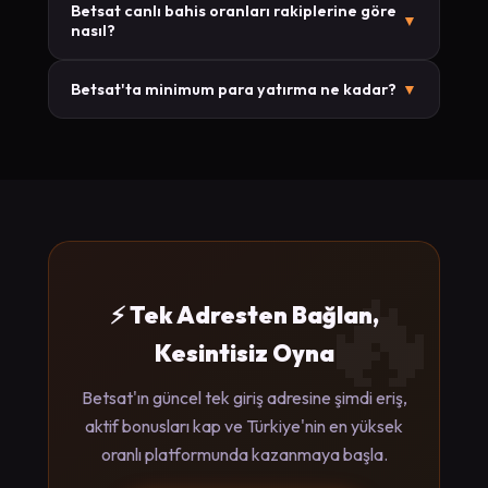
her yöntemde öncelikli işlem uygulanır.
Betsat canlı bahis oranları rakiplerine göre
geri ödeme
kampanyaları düzenler. Bu
▼
nasıl?
kampanyalarda kazanılan bonus direkt çekilebilir
bakiyeye eklenir, herhangi bir çevrim şartı
Betsat canlı bahis oranları sektör ortalamasının
Betsat'ta minimum para yatırma ne kadar?
▼
aranmaz.
%6-9 üzerindedir
. Özellikle Süper Lig,
Şampiyonlar Ligi ve NBA'de bu fark belirgindir. Uzun
Papara ile
₺50
, kripto para ile
₺50
, banka havalesi
vadede kayda değer ek kazanç anlamına gelir.
ile
₺100
'den başlar. Tüm yöntemlerde yatırım
işlemleri anında hesaba yansır.
⚡ Tek Adresten Bağlan,
Kesintisiz Oyna
Betsat'ın güncel tek giriş adresine şimdi eriş,
aktif bonusları kap ve Türkiye'nin en yüksek
oranlı platformunda kazanmaya başla.