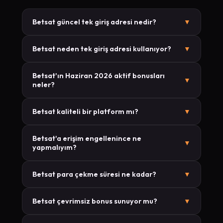
Betsat güncel tek giriş adresi nedir?
▼
Betsat'ın tek ve doğrulanmış güncel giriş adresi
Betsat neden tek giriş adresi kullanıyor?
▼
tr.betsat-gunceltekgiris.com
'dur. Bu adres her
güncelleme sonrası yenilenir ve erişim
Betsat, kullanıcı güvenliğini sağlamak ve phishing
sorunsuzluğu garanti edilir.
Betsat'ın Haziran 2026 aktif bonusları
sitelerinden korumak amacıyla tek ve doğrulanmış
▼
neler?
bir giriş adresi politikası benimser. Bu sayede yanlış
siteye giriş riski ortadan kalkar.
Haziran 2026'da aktif kampanyalar:
%100
Betsat kaliteli bir platform mı?
▼
hoşgeldin bonusu
, hafta sonu
%50 yatırım
bonusu
, Pazartesi
%15 kayıp iadesi
, günlük 50
Evet. Betsat 28.450 kullanıcı değerlendirmesinde
freespin, kripto ile
%30 bonus
, çevrimsiz nakit geri
Betsat'a erişim engellenince ne
4.8/5 ortalama puana sahiptir. Oran kalitesi 9.6,
▼
yapmalıyım?
ödeme ve VIP Elmas paketi.
çekim hızı 9.4, oyun çeşitliliği 9.5 puanla sektörün üst
segmentinde yer almaktadır.
Bu sayfayı yenileyin; güncel adres hızla güncellenir.
Betsat para çekme süresi ne kadar?
▼
DNS'yi Cloudflare (1.1.1.1) olarak değiştirin veya
Betsat mobil uygulamasını kullanın. Uygulama DNS
Ortalama çekim süresi
8 dakikadır
. Papara ve
engelinden etkilenmez.
Betsat çevrimsiz bonus sunuyor mu?
▼
kripto çekimleri çoğunlukla 3 dakikanın altında
gerçekleşir. Banka havalesi 1-3 saat, VIP üyelerde
Evet. Betsat belirli dönemlerde
çevrimsiz nakit