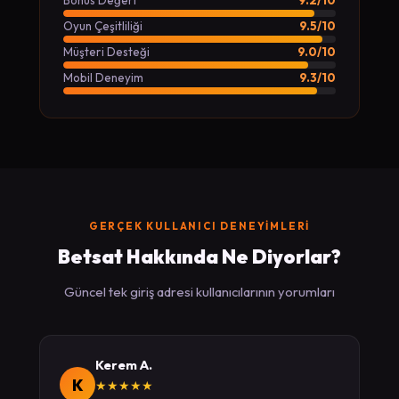
Bonus Değeri
9.2/10
Oyun Çeşitliliği
9.5/10
Müşteri Desteği
9.0/10
Mobil Deneyim
9.3/10
GERÇEK KULLANICI DENEYIMLERI
Betsat Hakkında Ne Diyorlar?
Güncel tek giriş adresi kullanıcılarının yorumları
Kerem A.
K
★★★★★