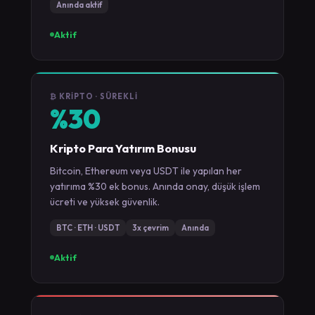
Anında aktif
Aktif
₿ KRIPTO · SÜREKLI
%30
Kripto Para Yatırım Bonusu
Bitcoin, Ethereum veya USDT ile yapılan her
yatırıma %30 ek bonus. Anında onay, düşük işlem
ücreti ve yüksek güvenlik.
BTC · ETH · USDT
3x çevrim
Anında
Aktif