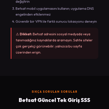
değiştirin
Betsat mobil uygulamasını kullanın; uygulama DNS
engelinden etkilenmez
Güvenilir bir VPN ile farklı sunucu lokasyonu deneyin
⚠️
Dikkat:
Betsat adresini sosyal medyada veya
tanımadığınız kaynaklarda aramayın. Sahte siteler
çok gerçekçi görünebilir; yalnızca bu sayfa
üzerinden erişin.
SIKÇA SORULAN SORULAR
Betsat Güncel Tek Giriş SSS