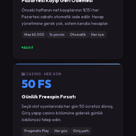
Pazartesi Kayıp Geri Ödemesi
Önceki haftanın net kayıplarının %15'i her
Pazartesi sabahı otomatik iade edilir. Hesap
yönetimine gerek yok, sistem kendisi hesaplar.
Max ₺2.000
1x çevrim
Otomatik
Her üye
Aktif
🎰 CASINO · HER GÜN
50 FS
Günlük Freespin Fırsatı
Seçili slot oyunlarında her gün 50 ücretsiz dönüş.
Giriş yapıp casino bölümüne giderek günlük
ödülünüzü talep edin.
Pragmatic Play
Her gün
Giriş şartı