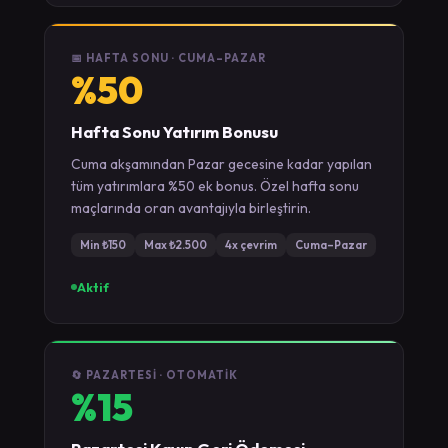
📅 HAFTA SONU · CUMA–PAZAR
%50
Hafta Sonu Yatırım Bonusu
Cuma akşamından Pazar gecesine kadar yapılan
tüm yatırımlara %50 ek bonus. Özel hafta sonu
maçlarında oran avantajıyla birleştirin.
Min ₺150
Max ₺2.500
4x çevrim
Cuma–Pazar
Aktif
🔄 PAZARTESI · OTOMATIK
%15