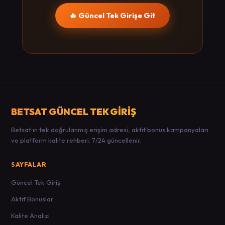
🔥 Güncel Tek Girişe Git
BETSAT GÜNCEL TEK GİRİŞ
Betsat'ın tek doğrulanmış erişim adresi, aktif bonus kampanyaları
ve platform kalite rehberi. 7/24 güncellenir.
SAYFALAR
Güncel Tek Giriş
Aktif Bonuslar
Kalite Analizi