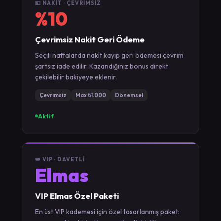
💵 NAKIT · ÇEVRIMSIZ
%10
Çevrimsiz Nakit Geri Ödeme
Seçili haftalarda nakit kayıp geri ödemesi çevrim
şartsız iade edilir. Kazandığınız bonus direkt
çekilebilir bakiyeye eklenir.
Çevrimsiz
Max ₺1.000
Dönemsel
Aktif
👑 VIP · DAVETLI
Elmas
VIP Elmas Özel Paketi
En üst VIP kademesi için özel tasarlanmış paket: