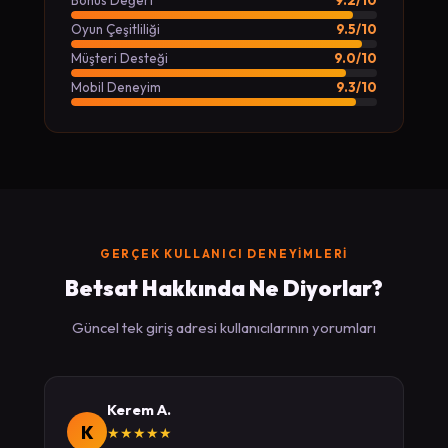
Bonus Değeri
9.2/10
Oyun Çeşitliliği
9.5/10
Müşteri Desteği
9.0/10
Mobil Deneyim
9.3/10
GERÇEK KULLANICI DENEYIMLERI
Betsat Hakkında Ne Diyorlar?
Güncel tek giriş adresi kullanıcılarının yorumları
Kerem A.
K
★★★★★