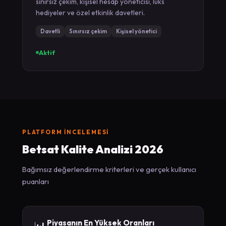
sınırsız çekim, kişisel hesap yöneticisi, lüks
hediyeler ve özel etkinlik davetleri.
Davetli
Sınırsız çekim
Kişisel yönetici
Aktif
PLATFORM İNCELEMESI
Betsat Kalite Analizi 2026
Bağımsız değerlendirme kriterleri ve gerçek kullanıcı
puanları
Piyasanın En Yüksek Oranları