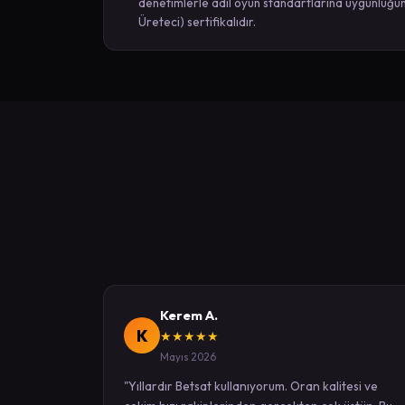
denetimlerle adil oyun standartlarına uygunluğun
Üreteci) sertifikalıdır.
Kerem A.
K
★★★★★
Mayıs 2026
"Yıllardır Betsat kullanıyorum. Oran kalitesi ve