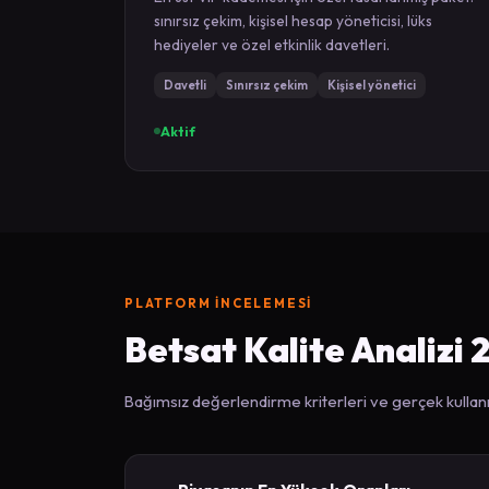
sınırsız çekim, kişisel hesap yöneticisi, lüks
hediyeler ve özel etkinlik davetleri.
Davetli
Sınırsız çekim
Kişisel yönetici
Aktif
PLATFORM İNCELEMESI
Betsat Kalite Analizi
Bağımsız değerlendirme kriterleri ve gerçek kullanı