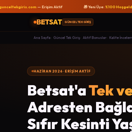
ekgiris.com
— Erişim Aktif
🎁 Yeni Üye:
%100 Hoşgeldin Bonu
BETSAT
GÜNCEL TEK GİRİŞ
Ana Sayfa
Güncel Tek Giriş
Aktif Bonuslar
Kalite İncele
HAZIRAN 2026 · ERIŞIM AKTIF
Betsat'a
Tek v
Adresten Bağl
Sıfır Kesinti Ya