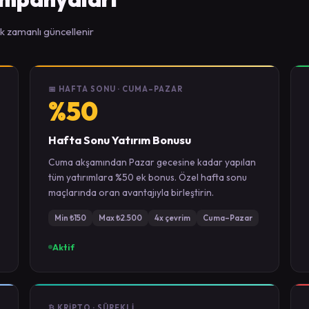
 zamanlı güncellenir
📅 HAFTA SONU · CUMA–PAZAR
%50
Hafta Sonu Yatırım Bonusu
Cuma akşamından Pazar gecesine kadar yapılan
tüm yatırımlara %50 ek bonus. Özel hafta sonu
maçlarında oran avantajıyla birleştirin.
Min ₺150
Max ₺2.500
4x çevrim
Cuma–Pazar
Aktif
₿ KRIPTO · SÜREKLI