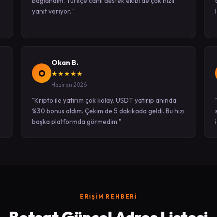
bağlandım. Türkçe canlı destek ekibi de çok hızlı
yanıt veriyor."
Okan B.
O
★★★★★
Haziran 2026
"Kripto ile yatırım çok kolay. USDT yatırıp anında
%30 bonus aldım. Çekim de 5 dakikada geldi. Bu hızı
başka platformda görmedim."
ERIŞIM REHBERI