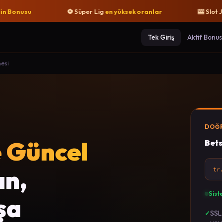
su
⚽ Süper Lig
en yüksek oranlar
🎰 Slot Jackpot:
Tek Giriş
Aktif Bonus
mesi
DOĞR
e Güncel
Bets
an,
tr
Sist
şa
SSL 