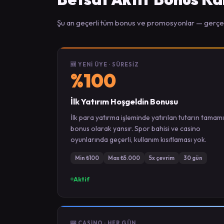
Şu an geçerli tüm bonus ve promosyonlar — gerçek
🆕 YENI ÜYE · SÜRESIZ
%100
İlk Yatırım Hoşgeldin Bonusu
İlk para yatırma işleminde yatırılan tutarın tamamı
bonus olarak yansır. Spor bahisi ve casino
oyunlarında geçerli, kullanım kısıtlaması yok.
Min ₺100
Max ₺5.000
5x çevrim
30 gün
Aktif
🎰 CASINO · HER GÜN