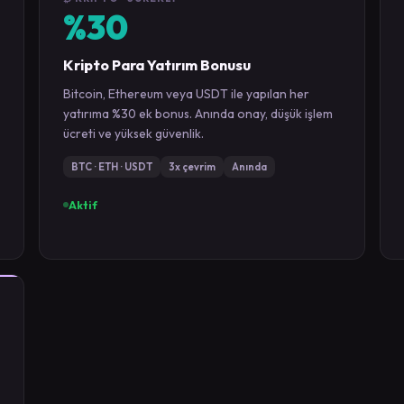
%30
Kripto Para Yatırım Bonusu
Bitcoin, Ethereum veya USDT ile yapılan her
yatırıma %30 ek bonus. Anında onay, düşük işlem
ücreti ve yüksek güvenlik.
BTC · ETH · USDT
3x çevrim
Anında
Aktif