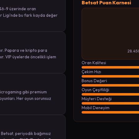
Betsat Puan Karnesi
 %6-9 üzerinde oran
ar Ligi'nde bu fark kayda değer
ır. Papara ve kripto para
28.45
r. VIP üyelerde öncelikli işlem
Oran Kalitesi
Çekim Hızı
Bonus Değeri
Oyun Çeşitliliği
Microgaming gibi premium
oyunları. Her oyun sorunsuz
Müşteri Desteği
Mobil Deneyim
 Betsat, periyodik bağımsız