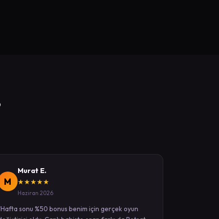
?
Murat E.
M
★★★★★
Haziran 2026
"Hafta sonu %50 bonus benim için gerçek oyun