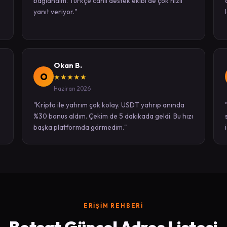
bağlandım. Türkçe canlı destek ekibi de çok hızlı
yanıt veriyor."
Okan B.
O
★★★★★
Haziran 2026
"Kripto ile yatırım çok kolay. USDT yatırıp anında
%30 bonus aldım. Çekim de 5 dakikada geldi. Bu hızı
başka platformda görmedim."
ERIŞIM REHBERI