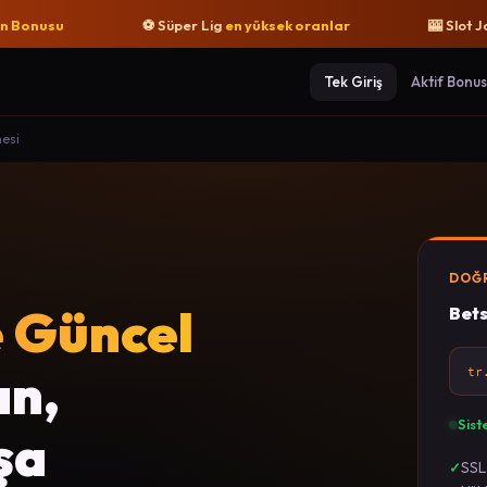
u
⚽ Süper Lig
en yüksek oranlar
🎰 Slot Jackpot:
Tek Giriş
Aktif Bonus
mesi
DOĞR
e Güncel
Bets
an,
tr
Sist
şa
SSL 