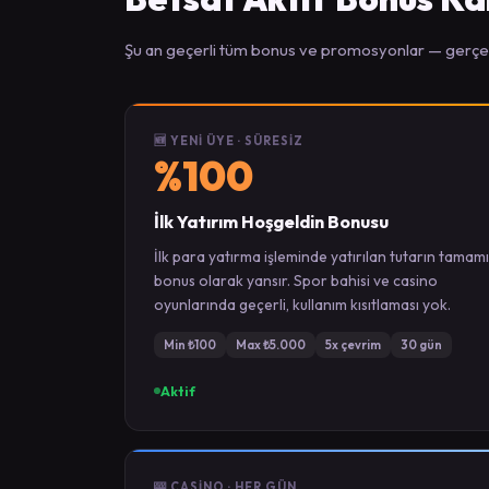
Şu an geçerli tüm bonus ve promosyonlar — gerçek
🆕 YENI ÜYE · SÜRESIZ
%100
İlk Yatırım Hoşgeldin Bonusu
İlk para yatırma işleminde yatırılan tutarın tamamı
bonus olarak yansır. Spor bahisi ve casino
oyunlarında geçerli, kullanım kısıtlaması yok.
Min ₺100
Max ₺5.000
5x çevrim
30 gün
Aktif
🎰 CASINO · HER GÜN