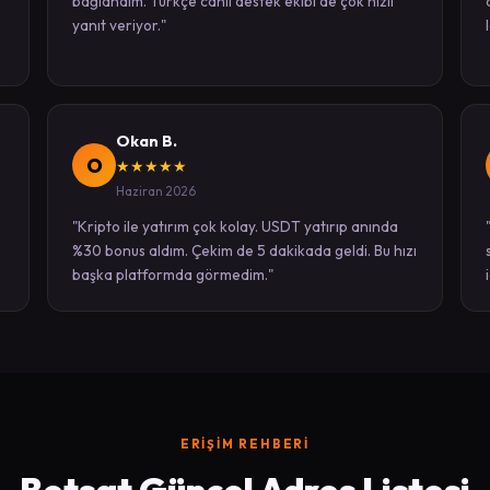
bağlandım. Türkçe canlı destek ekibi de çok hızlı
yanıt veriyor."
Okan B.
O
★★★★★
Haziran 2026
"Kripto ile yatırım çok kolay. USDT yatırıp anında
%30 bonus aldım. Çekim de 5 dakikada geldi. Bu hızı
başka platformda görmedim."
ERIŞIM REHBERI