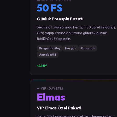
50 FS
Günlük Freespin Fırsatı
Seçili slot oyunlarında her gün 50 ücretsiz dönüş.
Giriş yapıp casino bölümüne giderek günlük
ödülünüzü talep edin.
Pragmatic Play
Her gün
Giriş şartı
Anında aktif
Aktif
👑 VIP · DAVETLI
Elmas
VIP Elmas Özel Paketi
En üst VIP kademesi için özel tasarlanmış paket: