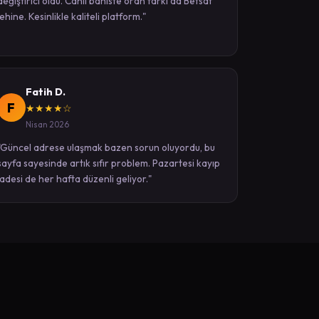
değiştirici oldu. Canlı bahiste oran farkı da Betsat
lehine. Kesinlikle kaliteli platform."
Fatih D.
F
★★★★☆
Nisan 2026
"Güncel adrese ulaşmak bazen sorun oluyordu, bu
sayfa sayesinde artık sıfır problem. Pazartesi kayıp
iadesi de her hafta düzenli geliyor."