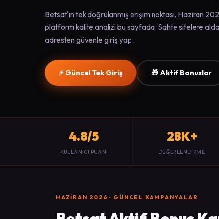
Betsat'ın tek doğrulanmış erişim noktası, Haziran 202
platform kalite analizi bu sayfada. Sahte sitelere al
adresten güvenle giriş yap.
⚡ Güncel Tek Giriş
🎁 Aktif Bonuslar
4.8/5
28K+
KULLANICI PUANI
DEĞERLENDIRME
HAZIRAN 2026 · GÜNCEL KAMPANYALAR
Betsat Aktif Bonus K