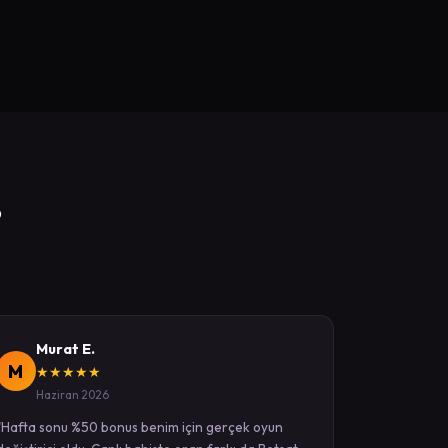
?
Murat E.
M
★★★★★
Haziran 2026
"Hafta sonu %50 bonus benim için gerçek oyun