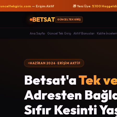
kgiris.com
— Erişim Aktif
🎁 Yeni Üye:
%100 Hoşgeldin Bonus
BETSAT
GÜNCEL TEK GİRİŞ
Ana Sayfa
Güncel Tek Giriş
Aktif Bonuslar
Kalite İncele
HAZIRAN 2026 · ERIŞIM AKTIF
Betsat'a
Tek v
Adresten Bağl
Sıfır Kesinti Ya