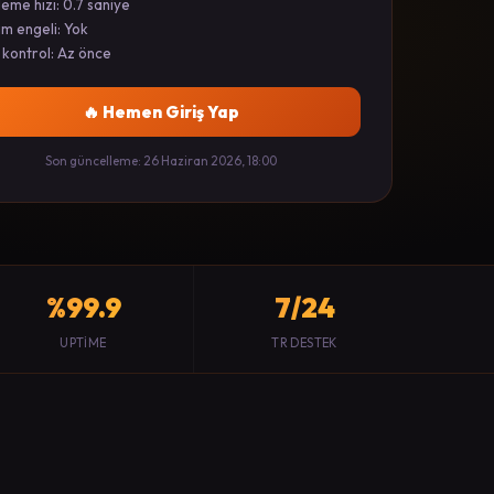
eme hızı: 0.7 saniye
im engeli: Yok
 kontrol: Az önce
🔥 Hemen Giriş Yap
Son güncelleme: 26 Haziran 2026, 18:00
%99.9
7/24
UPTIME
TR DESTEK