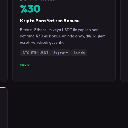
%30
Kripto Para Yatırım Bonusu
Bitcoin, Ethereum veya USDT ile yapılan her
yatırıma %30 ek bonus. Anında onay, düşük işlem
ücreti ve yüksek güvenlik.
BTC · ETH · USDT
3x çevrim
Anında
Aktif