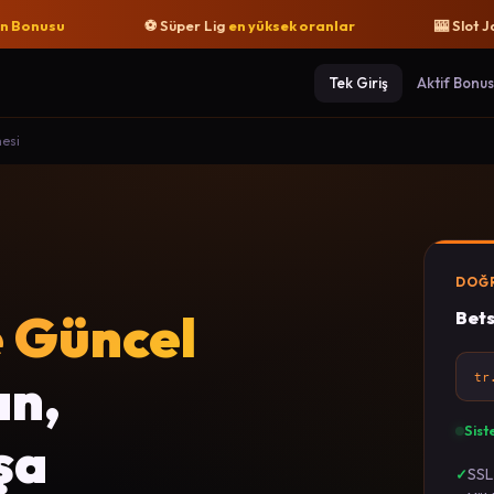
u
⚽ Süper Lig
en yüksek oranlar
🎰 Slot Jackpot:
₺
Tek Giriş
Aktif Bonus
mesi
DOĞR
e Güncel
Bets
an,
tr
Sist
şa
SSL 