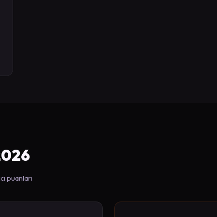
 2026
cı puanları