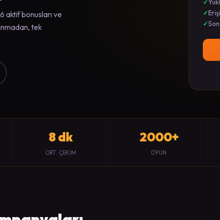
Yükl
Eriş
6 aktif bonusları ve
Son
danmadan, tek
8 dk
2000+
ORT. ÇEKIM
OYUN
ampanyaları