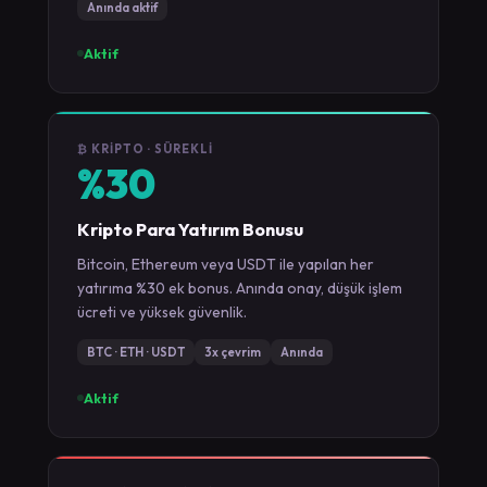
Anında aktif
Aktif
₿ KRIPTO · SÜREKLI
%30
Kripto Para Yatırım Bonusu
Bitcoin, Ethereum veya USDT ile yapılan her
yatırıma %30 ek bonus. Anında onay, düşük işlem
ücreti ve yüksek güvenlik.
BTC · ETH · USDT
3x çevrim
Anında
Aktif