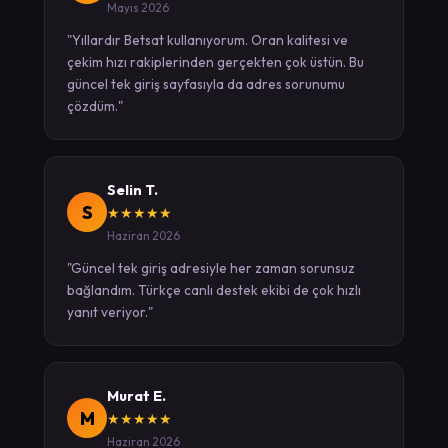
Mayıs 2026
"Yıllardır Betsat kullanıyorum. Oran kalitesi ve
çekim hızı rakiplerinden gerçekten çok üstün. Bu
güncel tek giriş sayfasıyla da adres sorunumu
çözdüm."
Selin T.
S
★★★★★
Haziran 2026
"Güncel tek giriş adresiyle her zaman sorunsuz
bağlandım. Türkçe canlı destek ekibi de çok hızlı
yanıt veriyor."
Murat E.
M
★★★★★
Haziran 2026