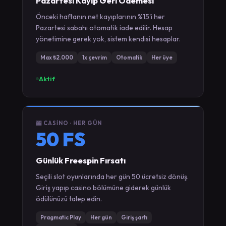
Pazartesi Kayıp Geri Ödemesi
Önceki haftanın net kayıplarının %15'i her
Pazartesi sabahı otomatik iade edilir. Hesap
yönetimine gerek yok, sistem kendisi hesaplar.
Max ₺2.000
1x çevrim
Otomatik
Her üye
Aktif
🎰 CASINO · HER GÜN
50 FS
Günlük Freespin Fırsatı
Seçili slot oyunlarında her gün 50 ücretsiz dönüş.
Giriş yapıp casino bölümüne giderek günlük
ödülünüzü talep edin.
Pragmatic Play
Her gün
Giriş şartı