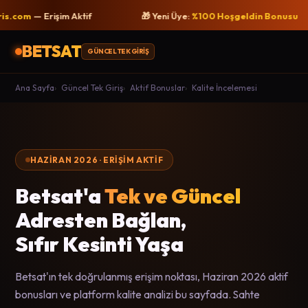
m
— Erişim Aktif
🎁 Yeni Üye:
%100 Hoşgeldin Bonusu
BETSAT
GÜNCEL TEK GİRİŞ
Ana Sayfa
Güncel Tek Giriş
Aktif Bonuslar
Kalite İncelemesi
HAZIRAN 2026 · ERIŞIM AKTIF
Betsat'a
Tek ve Güncel
Adresten Bağlan,
Sıfır Kesinti Yaşa
Betsat'ın tek doğrulanmış erişim noktası, Haziran 2026 aktif
bonusları ve platform kalite analizi bu sayfada. Sahte