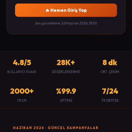
🔥 Hemen Giriş Yap
Son güncelleme: 26 Haziran 2026, 18:00
4.8/5
28K+
8 dk
KULLANICI PUANI
DEĞERLENDIRME
ORT. ÇEKIM
2000+
%99.9
7/24
OYUN
UPTIME
TR DESTEK
HAZIRAN 2026 · GÜNCEL KAMPANYALAR