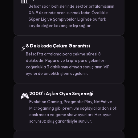
📊
Betsat spor bahislerinde sektör ortalamasının
%6-9 üzerinde oran sunmaktadır. Özellikle
Süper Lig ve Şampiyonlar Ligi'nde bu fark
kayda değer kazanç artışı sağlar.
8 Dakikada Çekim Garantisi
⚡
Betsat'ta ortalama para çekme süresi 8
dakikadır. Papara ve kripto para çekimleri
çoğunlukla 3 dakikanın altında sonuçlanır. VIP
üyelerde öncelikli işlem uygulanır.
2000'i Aşkın Oyun Seçeneği
🎮
Evolution Gaming, Pragmatic Play, NetEnt ve
Microgaming gibi premium sağlayıcılardan slot,
canlı masa ve game show oyunları. Her oyun
sorunsuz akış garantisiyle sunulur.