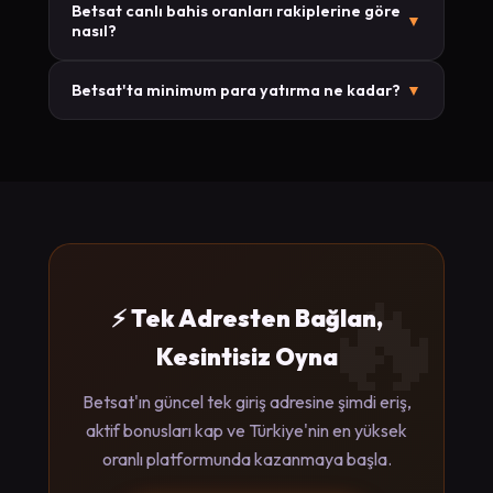
her yöntemde öncelikli işlem uygulanır.
Betsat canlı bahis oranları rakiplerine göre
geri ödeme
kampanyaları düzenler. Bu
▼
nasıl?
kampanyalarda kazanılan bonus direkt çekilebilir
bakiyeye eklenir, herhangi bir çevrim şartı
Betsat canlı bahis oranları sektör ortalamasının
Betsat'ta minimum para yatırma ne kadar?
▼
aranmaz.
%6-9 üzerindedir
. Özellikle Süper Lig,
Şampiyonlar Ligi ve NBA'de bu fark belirgindir. Uzun
Papara ile
₺50
, kripto para ile
₺50
, banka havalesi
vadede kayda değer ek kazanç anlamına gelir.
ile
₺100
'den başlar. Tüm yöntemlerde yatırım
işlemleri anında hesaba yansır.
⚡ Tek Adresten Bağlan,
Kesintisiz Oyna
Betsat'ın güncel tek giriş adresine şimdi eriş,
aktif bonusları kap ve Türkiye'nin en yüksek
oranlı platformunda kazanmaya başla.