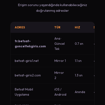
Erişim sorunu yaşandığında kullanabileceğiniz
doğrulanmış adresler
ADRES
TÜR
HIZ
SSL
Ana ·
tr.betsat-
Güncel
0.7 sn
✓
gunceltekgiris.com
Tek
betsat-giris1.net
Mirror 1
1.1 sn
✓
Mirror
betsat-giris2.com
1.3 sn
✓
2
Betsat Mobil
iOS /
Anında
✓
Uygulama
Android