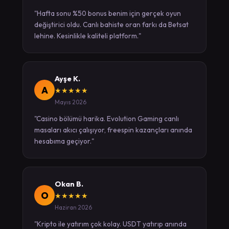
"Hafta sonu %50 bonus benim için gerçek oyun
değiştirici oldu. Canlı bahiste oran farkı da Betsat
lehine. Kesinlikle kaliteli platform."
Ayşe K.
A
★★★★★
Mayıs 2026
"Casino bölümü harika. Evolution Gaming canlı
masaları akıcı çalışıyor, freespin kazançları anında
hesabıma geçiyor."
Okan B.
O
★★★★★
Haziran 2026
"Kripto ile yatırım çok kolay. USDT yatırıp anında