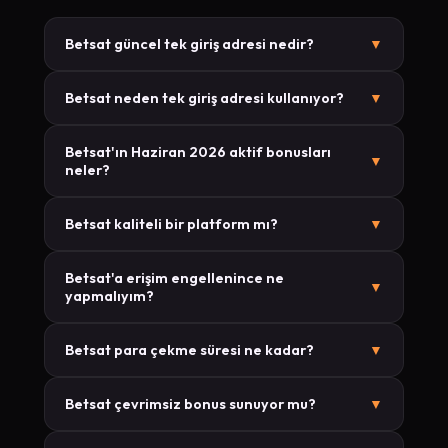
Betsat güncel tek giriş adresi nedir?
▼
Betsat'ın tek ve doğrulanmış güncel giriş adresi
Betsat neden tek giriş adresi kullanıyor?
▼
tr.betsat-gunceltekgiris.com
'dur. Bu adres her
güncelleme sonrası yenilenir ve erişim
Betsat, kullanıcı güvenliğini sağlamak ve phishing
sorunsuzluğu garanti edilir.
Betsat'ın Haziran 2026 aktif bonusları
sitelerinden korumak amacıyla tek ve doğrulanmış
▼
neler?
bir giriş adresi politikası benimser. Bu sayede yanlış
siteye giriş riski ortadan kalkar.
Haziran 2026'da aktif kampanyalar:
%100
Betsat kaliteli bir platform mı?
▼
hoşgeldin bonusu
, hafta sonu
%50 yatırım
bonusu
, Pazartesi
%15 kayıp iadesi
, günlük 50
Evet. Betsat 28.450 kullanıcı değerlendirmesinde
freespin, kripto ile
%30 bonus
, çevrimsiz nakit geri
Betsat'a erişim engellenince ne
4.8/5 ortalama puana sahiptir. Oran kalitesi 9.6,
▼
yapmalıyım?
ödeme ve VIP Elmas paketi.
çekim hızı 9.4, oyun çeşitliliği 9.5 puanla sektörün üst
segmentinde yer almaktadır.
Bu sayfayı yenileyin; güncel adres hızla güncellenir.
Betsat para çekme süresi ne kadar?
▼
DNS'yi Cloudflare (1.1.1.1) olarak değiştirin veya
Betsat mobil uygulamasını kullanın. Uygulama DNS
Ortalama çekim süresi
8 dakikadır
. Papara ve
engelinden etkilenmez.
Betsat çevrimsiz bonus sunuyor mu?
▼
kripto çekimleri çoğunlukla 3 dakikanın altında
gerçekleşir. Banka havalesi 1-3 saat, VIP üyelerde
Evet. Betsat belirli dönemlerde
çevrimsiz nakit