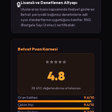
Lisanslı ve Denetlenen Altyapı
🔒
Uluslararası lisans kapsamında faaliyet gösteren
Betsat, periyodik bağımsız denetimlerle adil
oyun standartlarına uygunluğunu kanıtlar. RNG
(Rastgele Sayı Üreteci) sertifikalıdır.
Betsat Puan Karnesi
⭐⭐⭐⭐⭐
4.8
28.450 değerlendirme ortalaması
Oran Kalitesi
9.6/10
Çekim Hızı
9.4/10