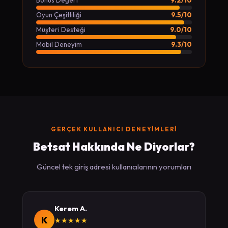
Bonus Değeri
9.2/10
Oyun Çeşitliliği
9.5/10
Müşteri Desteği
9.0/10
Mobil Deneyim
9.3/10
GERÇEK KULLANICI DENEYIMLERI
Betsat Hakkında Ne Diyorlar?
Güncel tek giriş adresi kullanıcılarının yorumları
Kerem A.
K
★★★★★