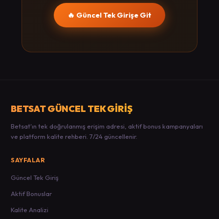
🔥 Güncel Tek Girişe Git
BETSAT GÜNCEL TEK GİRİŞ
Betsat'ın tek doğrulanmış erişim adresi, aktif bonus kampanyaları
ve platform kalite rehberi. 7/24 güncellenir.
SAYFALAR
Güncel Tek Giriş
Aktif Bonuslar
Kalite Analizi