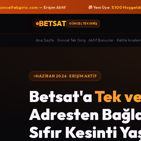
kgiris.com
— Erişim Aktif
🎁 Yeni Üye:
%100 Hoşgeldin Bonu
BETSAT
GÜNCEL TEK GİRİŞ
Ana Sayfa
Güncel Tek Giriş
Aktif Bonuslar
Kalite İncele
HAZIRAN 2026 · ERIŞIM AKTIF
Betsat'a
Tek v
Adresten Bağl
Sıfır Kesinti Ya