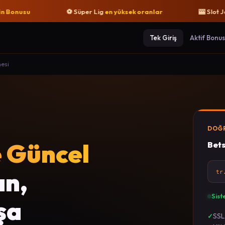
su
⚽ Süper Lig
en yüksek oranlar
🎰 Slot Jackpot:
Tek Giriş
Aktif Bonus
mesi
DOĞR
e Güncel
Bets
an,
tr
Sist
şa
SSL 