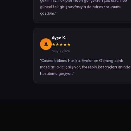
çekim hızı rakiplerinden gerçekten çok üstün. Bu
güncel tek giriş sayfasıyla da adres sorunumu
çözdüm."
Ayşe K.
A
★★★★★
Mayıs 2026
"Casino bölümü harika. Evolution Gaming canlı
masaları akıcı çalışıyor, freespin kazançları anında
hesabıma geçiyor."