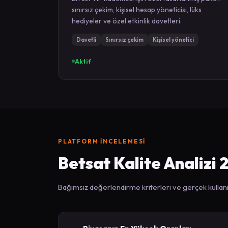
sınırsız çekim, kişisel hesap yöneticisi, lüks
hediyeler ve özel etkinlik davetleri.
Davetli
Sınırsız çekim
Kişisel yönetici
Aktif
PLATFORM İNCELEMESI
Betsat Kalite Analizi
Bağımsız değerlendirme kriterleri ve gerçek kullanı