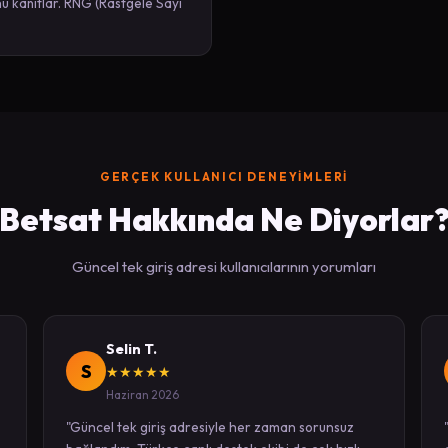
u kanıtlar. RNG (Rastgele Sayı
GERÇEK KULLANICI DENEYIMLERI
Betsat Hakkında Ne Diyorlar
Güncel tek giriş adresi kullanıcılarının yorumları
Selin T.
S
★★★★★
Haziran 2026
"Güncel tek giriş adresiyle her zaman sorunsuz