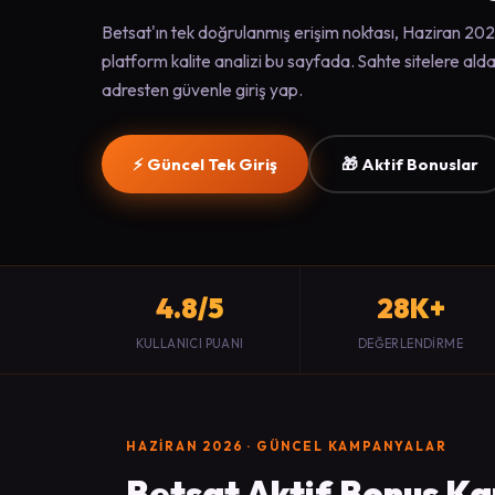
Betsat'ın tek doğrulanmış erişim noktası, Haziran 202
platform kalite analizi bu sayfada. Sahte sitelere al
adresten güvenle giriş yap.
⚡ Güncel Tek Giriş
🎁 Aktif Bonuslar
4.8/5
28K+
KULLANICI PUANI
DEĞERLENDIRME
HAZIRAN 2026 · GÜNCEL KAMPANYALAR
Betsat Aktif Bonus K