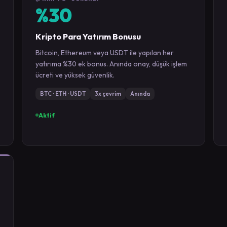
%30
Kripto Para Yatırım Bonusu
Bitcoin, Ethereum veya USDT ile yapılan her
yatırıma %30 ek bonus. Anında onay, düşük işlem
ücreti ve yüksek güvenlik.
BTC · ETH · USDT
3x çevrim
Anında
Aktif