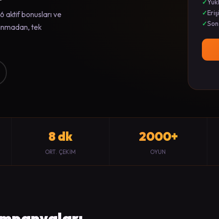
Yükl
Eriş
6 aktif bonusları ve
Son
danmadan, tek
8 dk
2000+
ORT. ÇEKIM
OYUN
ampanyaları