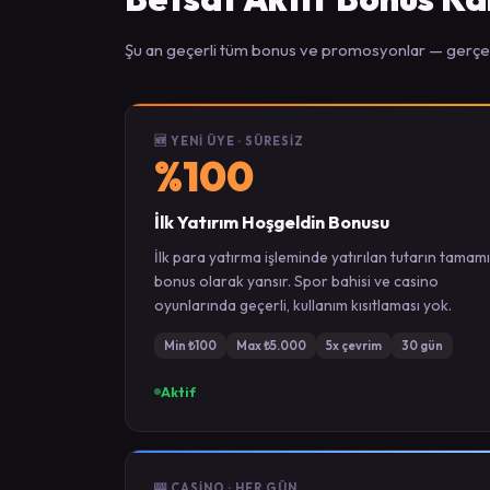
Şu an geçerli tüm bonus ve promosyonlar — gerçek
🆕 YENI ÜYE · SÜRESIZ
%100
İlk Yatırım Hoşgeldin Bonusu
İlk para yatırma işleminde yatırılan tutarın tamamı
bonus olarak yansır. Spor bahisi ve casino
oyunlarında geçerli, kullanım kısıtlaması yok.
Min ₺100
Max ₺5.000
5x çevrim
30 gün
Aktif
🎰 CASINO · HER GÜN