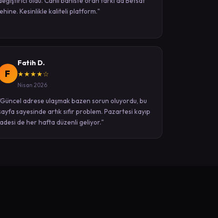
değiştirici oldu. Canlı bahiste oran farkı da Betsat
lehine. Kesinlikle kaliteli platform."
Fatih D.
F
★★★★☆
Nisan 2026
"Güncel adrese ulaşmak bazen sorun oluyordu, bu
sayfa sayesinde artık sıfır problem. Pazartesi kayıp
iadesi de her hafta düzenli geliyor."