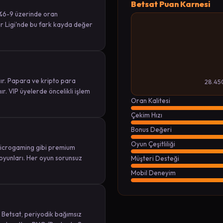
Betsat Puan Karnesi
 %6-9 üzerinde oran
ar Ligi'nde bu fark kayda değer
ır. Papara ve kripto para
28.45
r. VIP üyelerde öncelikli işlem
Oran Kalitesi
Çekim Hızı
Bonus Değeri
Oyun Çeşitliliği
Microgaming gibi premium
oyunları. Her oyun sorunsuz
Müşteri Desteği
Mobil Deneyim
 Betsat, periyodik bağımsız